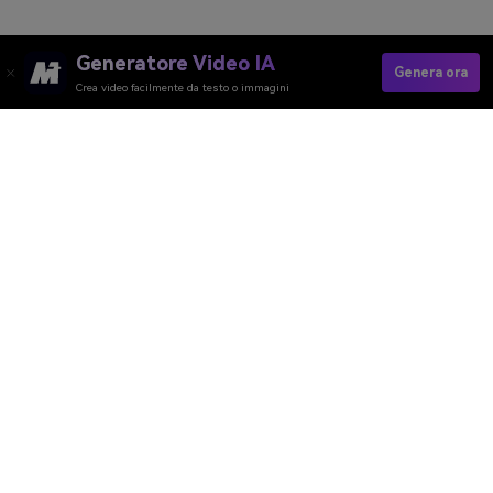
Generatore Video IA
Genera ora
Crea video facilmente da testo o immagini
Media.io Online Tools
Quality Rating:
4.8
(215,357 Votes)
Generatore Video AI
Generatore Immagini AI
Generatore Musica AI
Template e Filtri AI