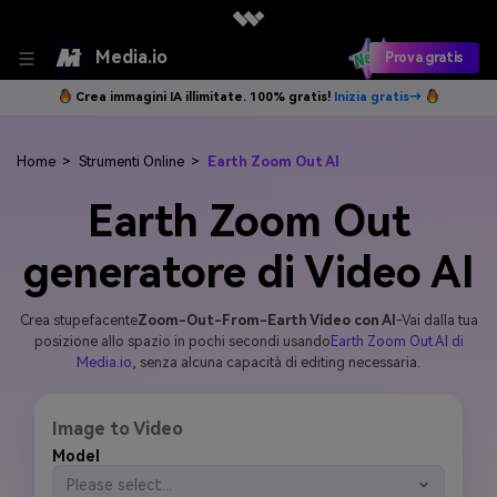
Media.io
Prova gratis
Crea immagini IA illimitate. 100% gratis!
Inizia gratis→
Home
>
Strumenti Online
>
Earth Zoom Out AI
Earth Zoom Out
generatore di Video AI
Crea stupefacente
Zoom-Out-From-Earth Video con AI
-Vai dalla tua
posizione allo spazio in pochi secondi usando
Earth Zoom Out AI di
Media.io
, senza alcuna capacità di editing necessaria.
Image to Video
Model
Please select...