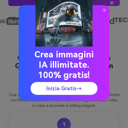
Crea immagini
Come creare un Video per la
IA illimitate.
Giornata degli Insegnanti con
100% gratis!
Media.io
Inizia Gratis→
Crea contenuti video per il giorno degli insegnanti più velocemente
con Media.io utilizzando testo in video, immagine in video, video
in video e strumenti di editing integrati.
1