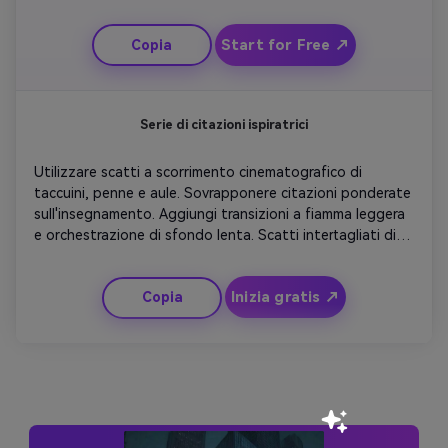
per il fascino. Concludete con l'animazione a ciclo di 
coriandoli e sorridenti studenti dei cartoni animati che 
Start for Free ↗
Copia
salutano addio. Tienilo giocoso e perfettamente 
loopable per TikTok.
Serie di citazioni ispiratrici
Utilizzare scatti a scorrimento cinematografico di 
taccuini, penne e aule. Sovrapponere citazioni ponderate 
sull'insegnamento. Aggiungi transizioni a fiamma leggera 
e orchestrazione di sfondo lenta. Scatti intertagliati di 
insegnanti che sorridono in momenti reali. Concludete 
con una chiamata brillante: 'Celebrate Learning – 
Inizia gratis ↗
Copia
Celebrate Teachers Day'. Ideale per le istituzioni 
educative che pubblicano sui social media.
Genera Il Mio Video