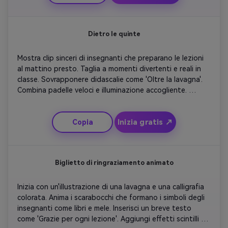
album digitale portato in vita.
Dietro le quinte
Mostra clip sinceri di insegnanti che preparano le lezioni 
al mattino presto. Taglia a momenti divertenti e reali in 
classe. Sovrapponere didascalie come 'Oltre la lavagna'. 
Combina padelle veloci e illuminazione accogliente. 
Concludete con gli scatti degli studenti che applaudono 
ai loro mentori. Usa strumentali allegri per abbinare 
Inizia gratis ↗
Copia
gratitudine e eroismo quotidiano.
Biglietto di ringraziamento animato
Inizia con un'illustrazione di una lavagna e una calligrafia 
colorata. Anima i scarabocchi che formano i simboli degli 
insegnanti come libri e mele. Inserisci un breve testo 
come 'Grazie per ogni lezione'. Aggiungi effetti scintilli 