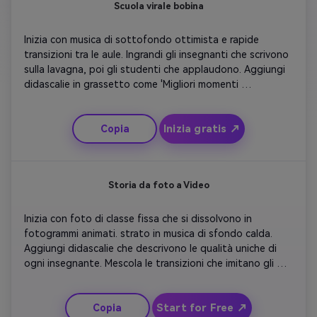
Scuola virale bobina
Inizia con musica di sottofondo ottimista e rapide 
transizioni tra le aule. Ingrandi gli insegnanti che scrivono 
sulla lavagna, poi gli studenti che applaudono. Aggiungi 
didascalie in grassetto come 'Migliori momenti 
dell'insegnante'. Includi cinque alti al rallentatore, 
coriandoli e risate. Chiudete con un veloce montaggio 
Inizia gratis ↗
Copia
sincronizzato con applausi e un testo luminoso:' Buona 
Giornata degli Insegnanti – sei Rock! '. Mantieni il ritmo 
alto per l'energia di Instagram Reels.
Storia da foto a Video
Inizia con foto di classe fissa che si dissolvono in 
fotogrammi animati. strato in musica di sfondo calda. 
Aggiungi didascalie che descrivono le qualità uniche di 
ogni insegnante. Mescola le transizioni che imitano gli 
sbalzi di pagina o le macchie di gesso. Svanisci a una 
citazione di ringraziamento alla fine. Mantenere una 
Start for Free ↗
Copia
sensazione emotiva, fatta a mano che assomiglia a un 