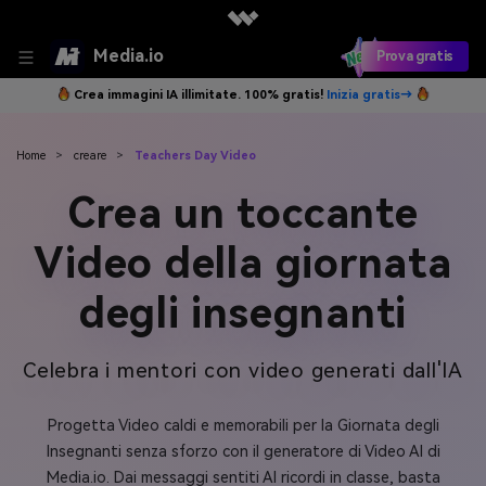
Media.io
Prova gratis
Crea immagini IA illimitate. 100% gratis!
Inizia gratis→
Home
>
creare
>
Teachers Day Video
Crea un toccante
Video della giornata
degli insegnanti
Celebra i mentori con video generati dall'IA
Progetta Video caldi e memorabili per la Giornata degli
Insegnanti senza sforzo con il generatore di Video AI di
Media.io. Dai messaggi sentiti AI ricordi in classe, basta