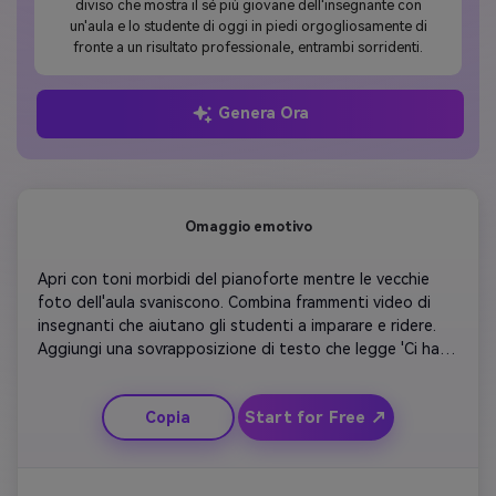
diviso che mostra il sé più giovane dell'insegnante con
un'aula e lo studente di oggi in piedi orgogliosamente di
fronte a un risultato professionale, entrambi sorridenti.
Genera Ora
Omaggio emotivo
Apri con toni morbidi del pianoforte mentre le vecchie 
foto dell'aula svaniscono. Combina frammenti video di 
insegnanti che aiutano gli studenti a imparare e ridere. 
Aggiungi una sovrapposizione di testo che legge 'Ci hai 
fatto credere'. Passaggio a scatti al rallentatore di note 
di ringraziamento che vengono consegnate. Concludete 
Start for Free ↗
Copia
con un montaggio di volti sorridenti sotto la didascalia 
'Happy Teachers Day'. Mantieni un tono calmo e sentito 
per ispirare calore e nostalgia.