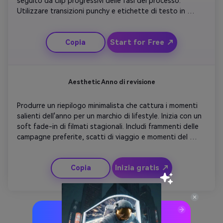
seguito da clip progressivi delle fasi del processo. 
Utilizzare transizioni punchy e etichette di testo in 
movimento che mostrano i progressi delle pietre miliari. 
Chiudi con una grande rivelazione incorniciata da musica 
Start for Free ↗
Copia
trionfante. Mantieni le immagini chiare e soddisfacenti, 
ottimo per la narrazione di storie sulle piattaforme 
social.
Aesthetic Anno di revisione
Produrre un riepilogo minimalista che cattura i momenti 
salienti dell'anno per un marchio di lifestyle. Inizia con un 
soft fade-in di filmati stagionali. Includi frammenti delle 
campagne preferite, scatti di viaggio e momenti del 
pubblico. Mantenere la tonalità coerente e la 
classificazione del colore di marca. Sovrapponere righe di 
Inizia gratis ↗
Copia
testo ispiratori che riassumono il tema dell'anno. 
Concludete con una nota di speranza ed elegante 
tipografia del movimento.