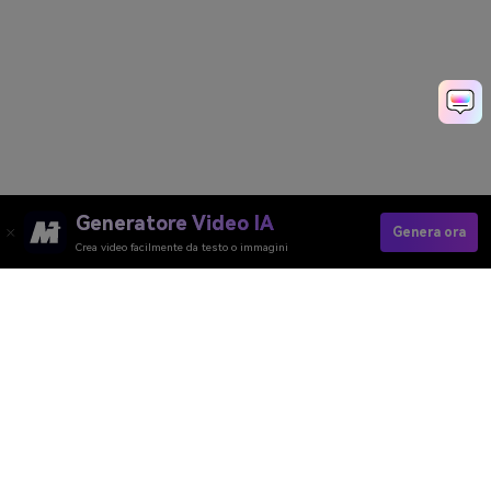
Generatore Video IA
Genera ora
Crea video facilmente da testo o immagini
Crea Video Riassunto Velocemente Con
L'IA
Media.io Online Tools Quality Rating：
4.7 (162,357 Votes)
Generatore Video AI