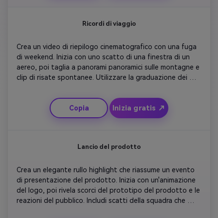
di ringraziamento sullo schermo.
Ricordi di viaggio
Crea un video di riepilogo cinematografico con una fuga 
di weekend. Inizia con uno scatto di una finestra di un 
aereo, poi taglia a panorami panoramici sulle montagne e 
clip di risate spontanee. Utilizzare la graduazione dei 
colori morbidi per evidenziare le emozioni. Aggiungi 
delicate sovrapposizioni di testo che descrivono ogni 
Inizia gratis ↗
Copia
momento. Includi un timelapse tramonto per chiudere. 
Continua il ritmo naturale e nostalgico, ideale per i rulli 
Instagram.
Lancio del prodotto
Crea un elegante rullo highlight che riassume un evento 
di presentazione del prodotto. Inizia con un'animazione 
del logo, poi rivela scorci del prototipo del prodotto e le 
reazioni del pubblico. Includi scatti della squadra che 
festeggia dietro le quinte. Utilizzare la grafica a 