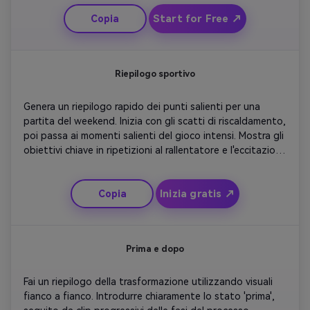
movimento rapido per enfatizzare le caratteristiche del 
Start for Free ↗
Copia
prodotto. Finisci con uno scatto di eroe pulito e una 
forte sovrapposizione CTA che invita a preordini.
Riepilogo sportivo
Genera un riepilogo rapido dei punti salienti per una 
partita del weekend. Inizia con gli scatti di riscaldamento, 
poi passa ai momenti salienti del gioco intensi. Mostra gli 
obiettivi chiave in ripetizioni al rallentatore e l'eccitazione 
della folla dopo ogni punteggio. Aggiungi 
sovrapposizioni statistiche per rafforzare le prestazioni. 
Inizia gratis ↗
Copia
Concludete con un momento di celebrazione e un outro 
di marca, perfetto per fan o sponsor.
Prima e dopo
Fai un riepilogo della trasformazione utilizzando visuali 
fianco a fianco. Introdurre chiaramente lo stato 'prima', 