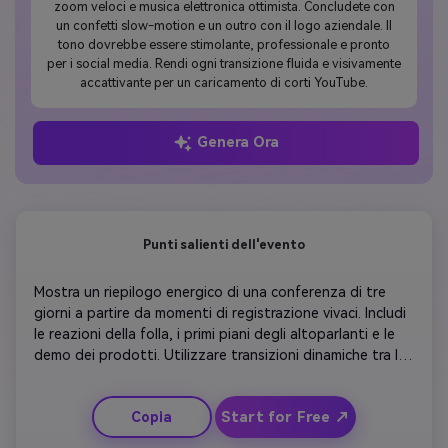
zoom veloci e musica elettronica ottimista. Concludete con
un confetti slow-motion e un outro con il logo aziendale. Il
tono dovrebbe essere stimolante, professionale e pronto
per i social media. Rendi ogni transizione fluida e visivamente
accattivante per un caricamento di corti YouTube.
Genera Ora
Punti salienti dell'evento
Mostra un riepilogo energico di una conferenza di tre 
giorni a partire da momenti di registrazione vivaci. Includi 
le reazioni della folla, i primi piani degli altoparlanti e le 
demo dei prodotti. Utilizzare transizioni dinamiche tra le 
sessioni e aggiungere testo in grassetto per ogni tema 
chiave. Mescola tagli rapidi di applausi per mantenere il 
Start for Free ↗
Copia
ritmo. Includi sovrapposizioni a marchio vicino alla fine. 
Finisci con musica outro ottimista e un breve messaggio 