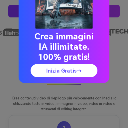
Prova Queste Richieste
Crea immagini
IA illimitate.
100% gratis!
Come creare un Video di
Inizia Gratis→
riepilogo con Media.io
Crea contenuti video di riepilogo più velocemente con Media.io
utilizzando testo in video, immagine in video, video in video e
strumenti di editing integrati.
1