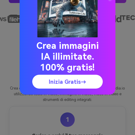
Crea immagini
IA illimitate.
Come creare un Ad Maker
100% gratis!
politico con Media.io
Inizia Gratis→
Crea contenuti di political ad maker più velocemente con Media.io
utilizzando testo in video, immagine in video, video in video e
strumenti di editing integrati.
1