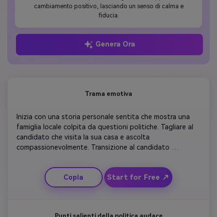
cambiamento positivo, lasciando un senso di calma e
fiducia.
Genera Ora
Trama emotiva
Inizia con una storia personale sentita che mostra una 
famiglia locale colpita da questioni politiche. Tagliare al 
candidato che visita la sua casa e ascolta 
compassionevolmente. Transizione al candidato 
delineando un piano futuro con fiducia e ottimismo. Usa 
una luce calda e una musica piena di speranza per il tono 
Start for Free ↗
Copia
emotivo. Concludi con lo slogan del candidato che 
appare in grassetto.
Punti salienti della politica audace