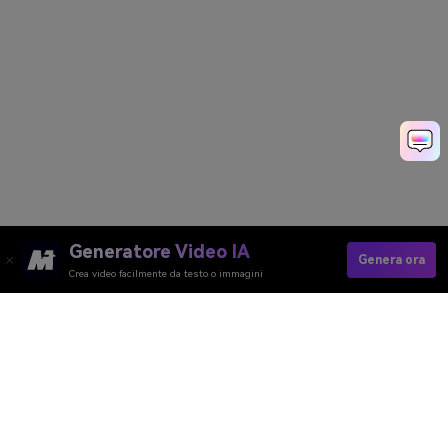
Generatore Video IA
Genera ora
Crea video facilmente da testo o immagini
Crea Spot Politici Velocemente
Media.io Online Tools Quality Rating：
4.7 (162,357 Votes)