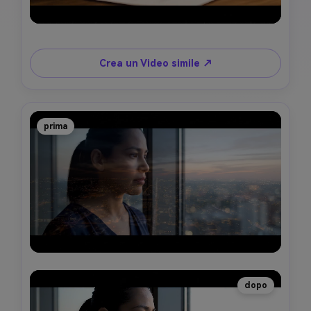
Crea un Video simile ↗
prima
dopo