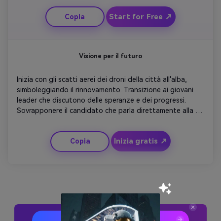
sostenitori per rafforzare l'entusiasmo. Finisci con effetti 
Start for Free ↗
Copia
di movimento confetti e il logo della campagna finale. 
Perfetto per piattaforme video brevi che mirano a dare 
energia ai sostenitori rapidamente.
Visione per il futuro
Inizia con gli scatti aerei dei droni della città all'alba, 
simboleggiando il rinnovamento. Transizione ai giovani 
leader che discutono delle speranze e dei progressi. 
Sovrapponere il candidato che parla direttamente alla 
telecamera di trasparenza e opportunità. Usa il 
rallentatore e la musica ispiratrice per un valore 
Inizia gratis ↗
Copia
cinematografico. Concludete con una chiamata a 
modellare insieme il domani: logo e slogan svaniscono 
dolcemente. Funziona meglio per il web o la storytelling 
di campagna a lungo termine.
Genera Idee Pubblicitarie