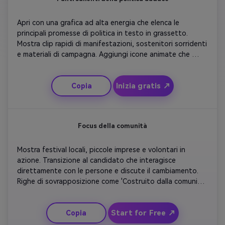
Apri con una grafica ad alta energia che elenca le 
principali promesse di politica in testo in grassetto. 
Mostra clip rapidi di manifestazioni, sostenitori sorridenti 
e materiali di campagna. Aggiungi icone animate che 
visualizzano i progressi, come barre in salita o simboli di 
energia pulita. Inserisci una voce che spiega le tre priorità 
Inizia gratis ↗
Copia
principali. Concludete con un messaggio chiaro: 'Azione, 
integrità, risultati'. Mantieni le immagini moderne e 
assertive per un tono sicuro.
Focus della comunità
Mostra festival locali, piccole imprese e volontari in 
azione. Transizione al candidato che interagisce 
direttamente con le persone e discute il cambiamento. 
Righe di sovrapposizione come 'Costruito dalla comunità, 
per la comunità'. Aggiungi illuminazione naturale brillante 
e musica di sfondo amichevole. Mantieni il tempo 
Start for Free ↗
Copia
ottimista e inclusivo per risuonare in tutte le fasce d'età. 
Finisci con una potente visione di diverse mani che si 