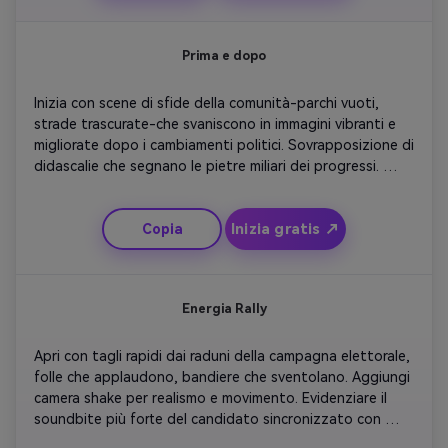
uniscono.
Prima e dopo
Inizia con scene di sfide della comunità-parchi vuoti, 
strade trascurate-che svaniscono in immagini vibranti e 
migliorate dopo i cambiamenti politici. Sovrapposizione di 
didascalie che segnano le pietre miliari dei progressi. 
Aggiungi effetti sonori che enfatizzano la 
trasformazione. Mostra al candidato accanto a nuovi 
Inizia gratis ↗
Copia
sviluppi o programmi educativi. Finisci con lo slogan 'Vedi 
la differenza che fa la Leadership'. Mantenere modifiche 
rapide per contrasto visivo e coinvolgimento virale.
Energia Rally
Apri con tagli rapidi dai raduni della campagna elettorale, 
folle che applaudono, bandiere che sventolano. Aggiungi 
camera shake per realismo e movimento. Evidenziare il 
soundbite più forte del candidato sincronizzato con 
potenti battiti di batteria. Intercuta le reazioni dei 