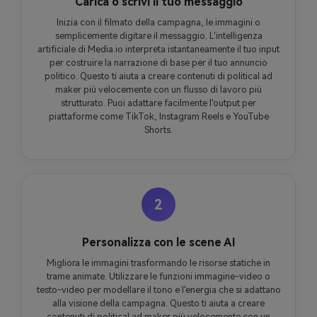
Carica o scrivi il tuo messaggio
Inizia con il filmato della campagna, le immagini o
semplicemente digitare il messaggio. L'intelligenza
artificiale di Media.io interpreta istantaneamente il tuo input
per costruire la narrazione di base per il tuo annuncio
politico. Questo ti aiuta a creare contenuti di political ad
maker più velocemente con un flusso di lavoro più
strutturato. Puoi adattare facilmente l'output per
piattaforme come TikTok, Instagram Reels e YouTube
Shorts.
2
Personalizza con le scene AI
Migliora le immagini trasformando le risorse statiche in
trame animate. Utilizzare le funzioni immagine-video o
testo-video per modellare il tono e l'energia che si adattano
alla visione della campagna. Questo ti aiuta a creare
contenuti di political ad maker più velocemente con un