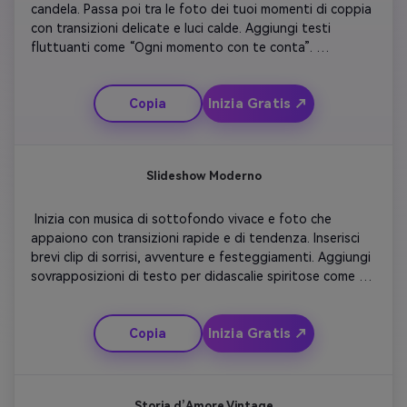
candela. Passa poi tra le foto dei tuoi momenti di coppia 
con transizioni delicate e luci calde. Aggiungi testi 
fluttuanti come “Ogni momento con te conta”. 
Sincronizza il ritmo con la tua canzone d’amore preferita. 
Sfuma in una clip al rallentatore di mani intrecciate o balli. 
Inizia Gratis ↗
Copia
Concludi con un messaggio luminoso che dice “Buon 
anniversario” circondato da scintille. 
Slideshow Moderno
 Inizia con musica di sottofondo vivace e foto che 
appaiono con transizioni rapide e di tendenza. Inserisci 
brevi clip di sorrisi, avventure e festeggiamenti. Aggiungi 
sovrapposizioni di testo per didascalie spiritose come 
“Sei ancora la mia persona preferita”. Mantieni un ritmo di 
editing vivace e attuale. Concludi con animazione di 
Inizia Gratis ↗
Copia
coriandoli colorati e la data dell’anniversario che appare 
elegantemente sullo schermo. 
Storia d’Amore Vintage