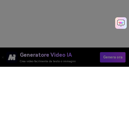
Generatore Video IA
Genera ora
Crea video facilmente da testo o immagini
Crea Video Anniversario Velocemente
Media.io Online Tools Quality Rating：
4.7 (162,357 Votes)
Generatore Video AI