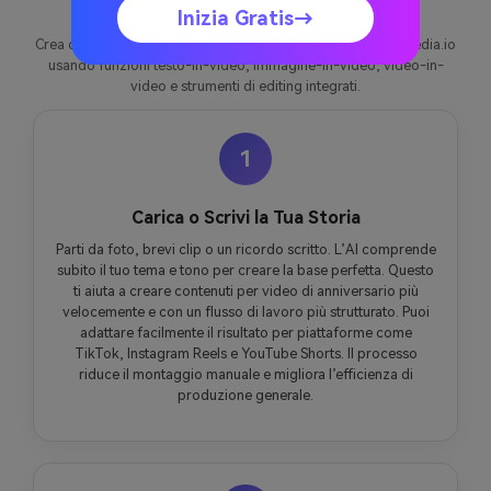
Inizia Gratis→
Crea contenuti video di anniversario più rapidamente con Media.io
usando funzioni testo-in-video, immagine-in-video, video-in-
video e strumenti di editing integrati.
1
Carica o Scrivi la Tua Storia
Parti da foto, brevi clip o un ricordo scritto. L’AI comprende
subito il tuo tema e tono per creare la base perfetta. Questo
ti aiuta a creare contenuti per video di anniversario più
velocemente e con un flusso di lavoro più strutturato. Puoi
adattare facilmente il risultato per piattaforme come
TikTok, Instagram Reels e YouTube Shorts. Il processo
riduce il montaggio manuale e migliora l’efficienza di
produzione generale.