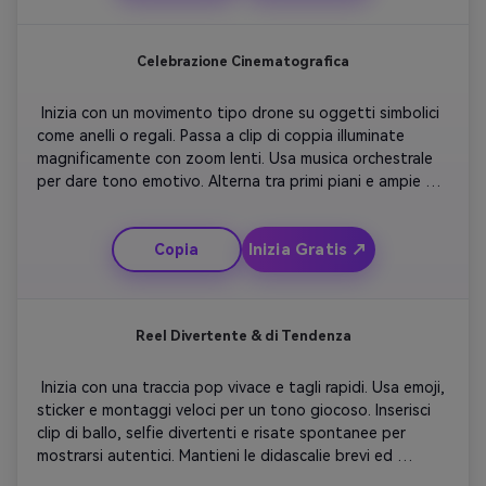
Celebrazione Cinematografica
 Inizia con un movimento tipo drone su oggetti simbolici 
come anelli o regali. Passa a clip di coppia illuminate 
magnificamente con zoom lenti. Usa musica orchestrale 
per dare tono emotivo. Alterna tra primi piani e ampie 
inquadrature di spazi condivisi. Aggiungi didascalie che 
ricordano date chiave con caratteri dorati. Concludi con 
Inizia Gratis ↗
Copia
una panoramica da brivido che termina con una citazione 
romantica. 
Reel Divertente & di Tendenza
 Inizia con una traccia pop vivace e tagli rapidi. Usa emoji, 
sticker e montaggi veloci per un tono giocoso. Inserisci 
clip di ballo, selfie divertenti e risate spontanee per 
mostrarsi autentici. Mantieni le didascalie brevi ed 
espressive: “Ancora pazzi d’amore!”. Termina con una 