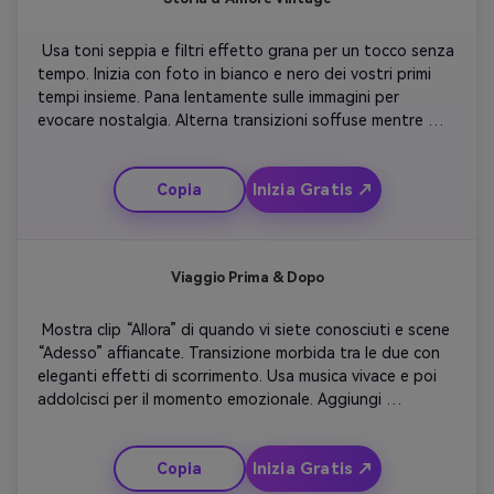
 Usa toni seppia e filtri effetto grana per un tocco senza 
tempo. Inizia con foto in bianco e nero dei vostri primi 
tempi insieme. Pana lentamente sulle immagini per 
evocare nostalgia. Alterna transizioni soffuse mentre 
appaiono nuovi ricordi. Introduci a metà un effetto 
proiettore da film d’epoca. Termina con testo scritto a 
Inizia Gratis ↗
Copia
mano che recita “La nostra storia continua” su un 
tramonto che svanisce. 
Viaggio Prima & Dopo
 Mostra clip “Allora” di quando vi siete conosciuti e scene 
“Adesso” affiancate. Transizione morbida tra le due con 
eleganti effetti di scorrimento. Usa musica vivace e poi 
addolcisci per il momento emozionale. Aggiungi 
sovrapposizioni di testo semplici come “Dalla prima 
occhiata all’amore eterno”. Termina con uno scatto di 
Inizia Gratis ↗
Copia
una selfie sorridente che svanisce e le iniziali della coppia 
sullo schermo. 