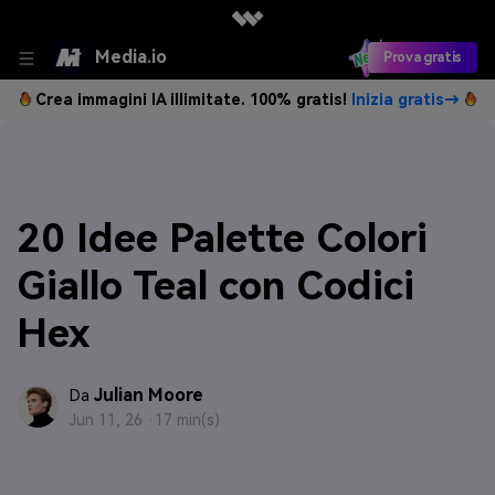
Media.io
Prova gratis
Crea immagini IA illimitate. 100% gratis!
Inizia gratis→
20 Idee Palette Colori
Giallo Teal con Codici
Hex
Julian Moore
Da
Jun 11, 26 ·
17 min(s)