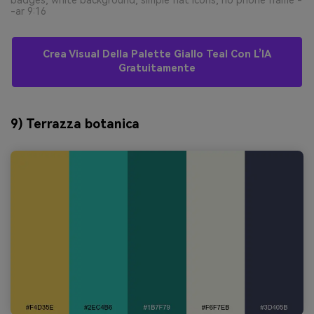
badges, white background, simple flat icons, no phone frame -
-ar 9:16
Crea Visual Della Palette Giallo Teal Con L’IA
Gratuitamente
9) Terrazza botanica