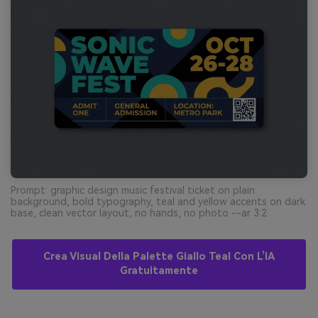
Prompt: graphic design music festival ticket on plain
background, bold typography, teal and yellow accents on dark
base, clean vector layout, no hands, no photo --ar 3:2
Crea Visual Della Palette Giallo Teal Con L’IA
Gratuitamente