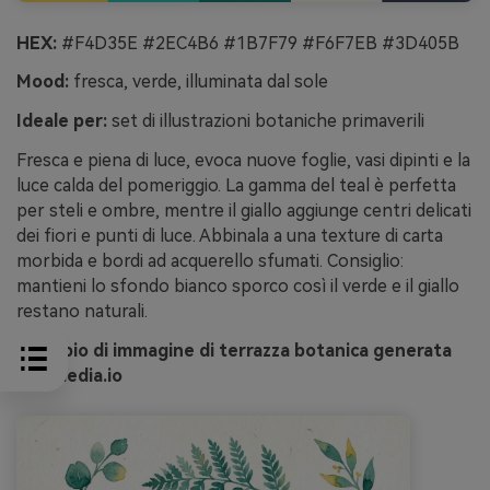
HEX:
#F4D35E #2EC4B6 #1B7F79 #F6F7EB #3D405B
Mood:
fresca, verde, illuminata dal sole
Ideale per:
set di illustrazioni botaniche primaverili
Fresca e piena di luce, evoca nuove foglie, vasi dipinti e la
luce calda del pomeriggio. La gamma del teal è perfetta
per steli e ombre, mentre il giallo aggiunge centri delicati
dei fiori e punti di luce. Abbinala a una texture di carta
morbida e bordi ad acquerello sfumati. Consiglio:
mantieni lo sfondo bianco sporco così il verde e il giallo
restano naturali.
Esempio di immagine di terrazza botanica generata
con media.io