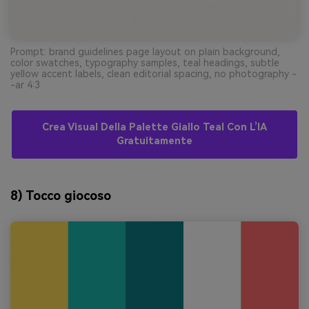
Prompt: brand guidelines page layout on plain background,
color swatches, typography samples, teal headings, subtle
yellow accent labels, clean editorial spacing, no photography -
-ar 4:3
Crea Visual Della Palette Giallo Teal Con L’IA
Gratuitamente
8) Tocco giocoso