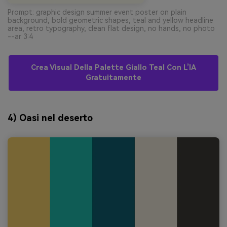
Prompt: graphic design summer event poster on plain
background, bold geometric shapes, teal and yellow headline
area, retro typography, clean flat design, no hands, no photo
--ar 3:4
Crea Visual Della Palette Giallo Teal Con L’IA
Gratuitamente
4) Oasi nel deserto