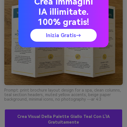
Crea immagini
IA illimitate.
100% gratis!
Inizia Gratis→
Prompt: print brochure layout design for a spa, clean columns,
teal section headers, muted yellow accents, beige paper
background, minimal icons, no photography --ar 4:3
Crea Visual Della Palette Giallo Teal Con L’IA
Gratuitamente