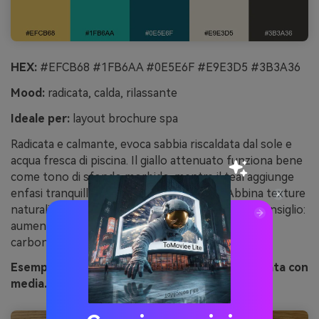
HEX:
#EFCB68 #1FB6AA #0E5E6F #E9E3D5 #3B3A36
Mood:
radicata, calda, rilassante
Ideale per:
layout brochure spa
Radicata e calmante, evoca sabbia riscaldata dal sole e
acqua fresca di piscina. Il giallo attenuato funziona bene
come tono di sfondo morbido, mentre il teal aggiunge
enfasi tranquilla alle intestazioni sezione. Abbina texture
naturali come carta lino e icone minimal lineari. Consiglio:
aumenta il contrasto per il testo usando il grigio
carbone.
Esempio di immagine di oasi nel deserto generata con
media.io