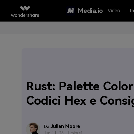
Media.io
Video
I
Rust: Palette Color
Codici Hex e Consig
Julian Moore
Da
Jun 11, 26 ·
1 min(s)