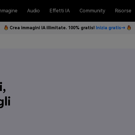
mmagine
Audio
Effetti IA
Community
Risorse
Crea immagini IA illimitate. 100% gratis!
Inizia gratis→
i,
li