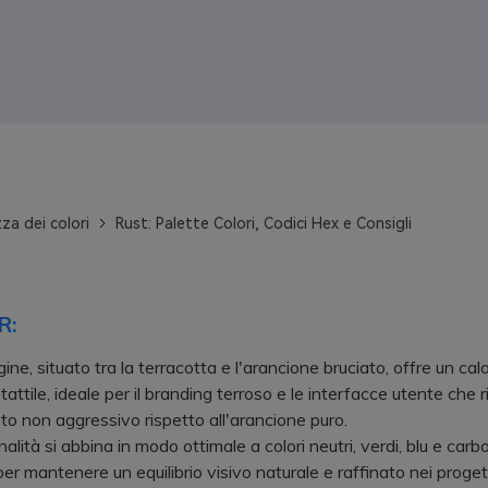
za dei colori
Rust: Palette Colori, Codici Hex e Consigli
R:
ggine, situato tra la terracotta e l'arancione bruciato, offre un cal
tattile, ideale per il branding terroso e le interfacce utente che 
to non aggressivo rispetto all'arancione puro.
ità si abbina in modo ottimale a colori neutri, verdi, blu e carb
er mantenere un equilibrio visivo naturale e raffinato nei progett