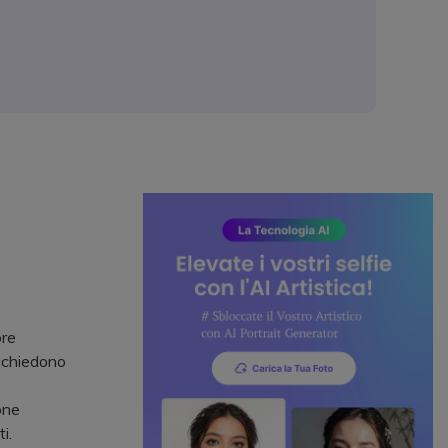
ore
richiedono
one
i.