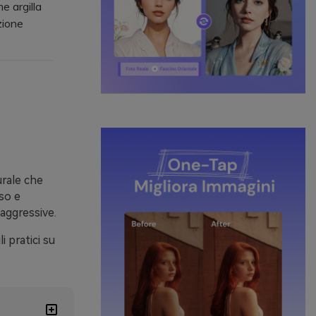
e argilla
zione
urale che
so e
aggressive.
i pratici su