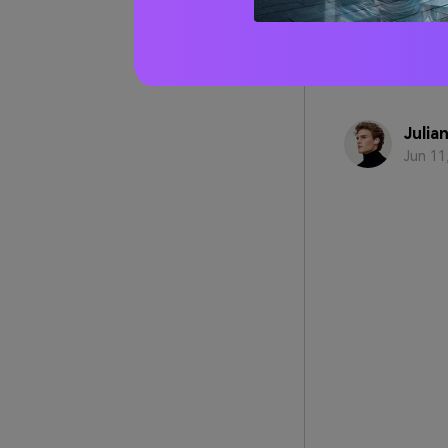
Si abbina anch
visivo. Aggiun
Julia
Jun 11