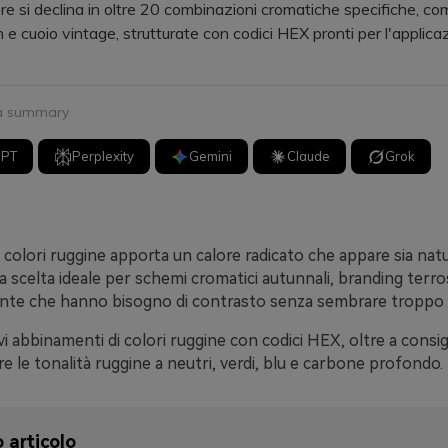
e si declina in oltre 20 combinazioni cromatiche specifiche, com
 e cuoio vintage, strutturate con codici HEX pronti per l'applica
 a summary
GPT
Perplexity
Gemini
Claude
Grok
 colori ruggine apporta un calore radicato che appare sia nat
na scelta ideale per schemi cromatici autunnali, branding terro
ente che hanno bisogno di contrasto senza sembrare troppo 
vi abbinamenti di colori ruggine con codici HEX, oltre a consigl
 le tonalità ruggine a neutri, verdi, blu e carbone profondo.
 articolo