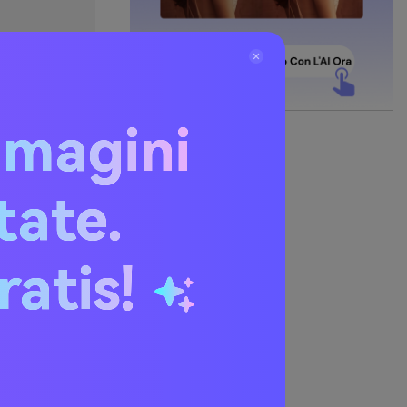
mmagini
itate.
onano
ratis!
o e terroso
le” rende le