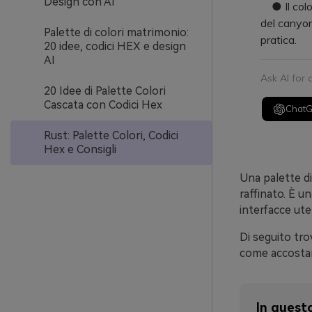
Design con AI
● Il color
del canyon
Palette di colori matrimonio:
pratica.
20 idee, codici HEX e design
AI
Ask AI for
20 Idee di Palette Colori
Cascata con Codici Hex
Chat
Rust: Palette Colori, Codici
Hex e Consigli
Una palette di
raffinato. È u
interfacce ut
Di seguito tro
come accostare
In questo