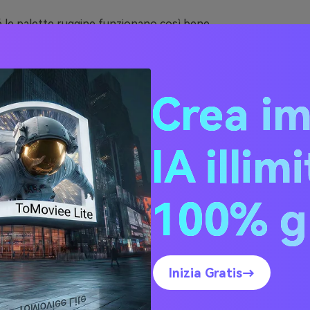
 le palette ruggine funzionano così bene
20 idee di palette ruggine (con codici HEX)
colori si abbinano bene al ruggine?
Crea i
sare una palette ruggine nei progetti reali
suali di palette ruggine con l’IA
IA illim
é le palette ruggine funzi
100% g
bene
olloca tra la terracotta e l’arancione bruciato, risultando cald
Inizia Gratis→
gargiante come l’arancione puro. Questa qualità “cotta dal so
e familiari, tattili e facilmente affidabili nel branding.