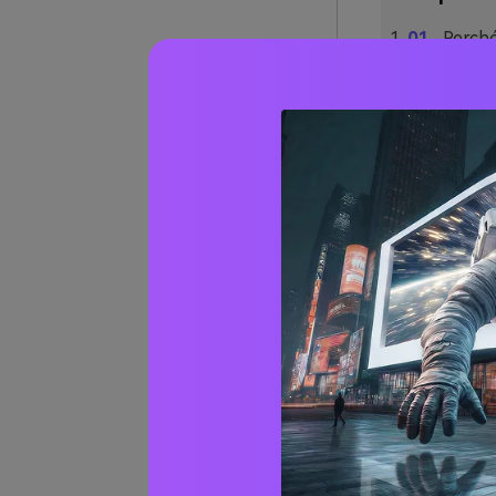
Perché
Oltre 
Quali 
Come u
Crea vi
Perch
così 
Il ruggine si c
senza essere s
tonalità ruggin