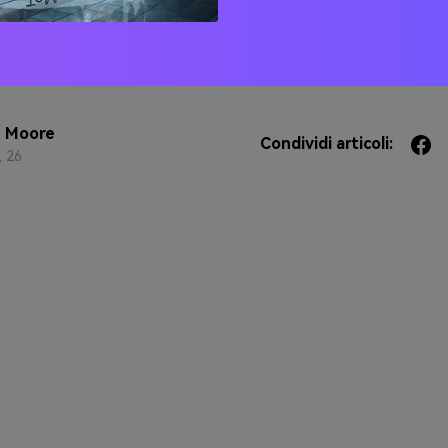
e perfettamente con neutri caldi (crema, sabbia, avena) che 
gi un tocco di carbone profondo o quasi nero
n Moore
Condividi articoli:
, 26