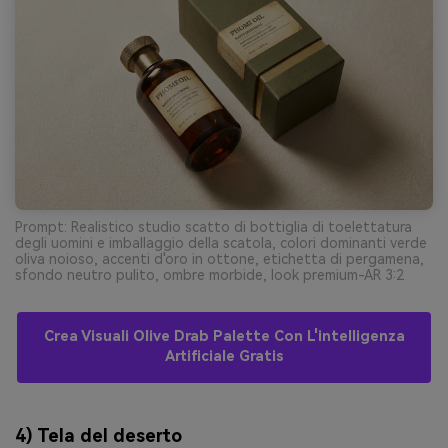
Prompt: Realistico studio scatto di bottiglia di toelettatura
degli uomini e imballaggio della scatola, colori dominanti verde
oliva noioso, accenti d'oro in ottone, etichetta di pergamena,
sfondo neutro pulito, ombre morbide, look premium-AR 3:2
Crea Visuali Olive Drab Palette Con L'intelligenza
Artificiale Gratis
4) Tela del deserto