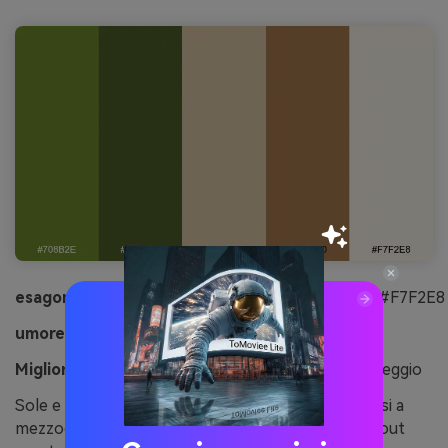
esagonale:
#708B2E#4E5F2A#D8C3A5#A97C50#F7F2E8
umore:
cotto al sole, terroso, rilassato
Migliore per:
Poster di viaggio e volantini del campeggio
Sole e terra, come tende di tela e sentieri polverosi a
mezzogiorno. Il verde oliva mantiene insieme il layout