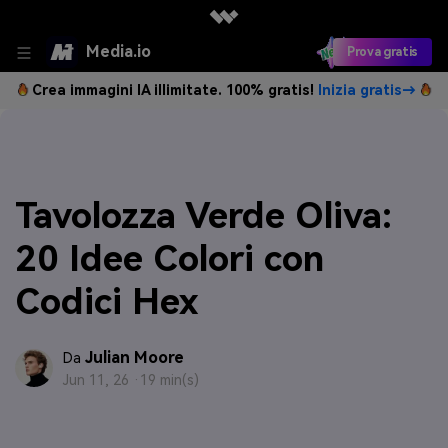
Media.io
Prova gratis
Crea immagini IA illimitate. 100% gratis!
Inizia gratis→
Tavolozza Verde Oliva:
20 Idee Colori con
Codici Hex
Julian Moore
Da
Jun 11, 26 ·
19 min(s)