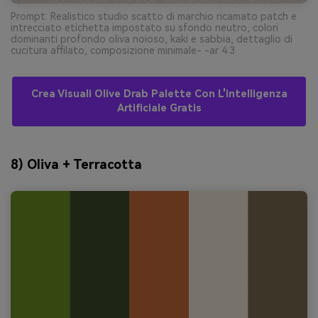
Prompt: Realistico studio scatto di marchio ricamato patch e
intrecciato etichetta impostato su sfondo neutro, colori
dominanti profondo oliva noioso, kaki e sabbia, dettaglio di
cucitura affilato, composizione minimale- -ar 4:3
Crea Visuali Olive Drab Palette Con L'intelligenza
Artificiale Gratis
8) Oliva + Terracotta