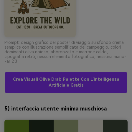
Prompt: design grafico del poster di viaggio su sfondo crema
semplice con illustrazione semplificata del campeggio, colori
dominanti oliva noioso, abbronzato e marrone caldo,
tipografia retrò, nessun elemento fotografico, nessuna mano-
-ar 2:3
Crea Visuali Olive Drab Palette Con L'intelligenza
Artificiale Gratis
5) interfaccia utente minima muschiosa