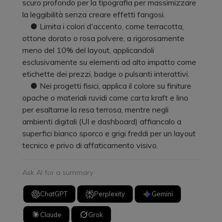
scuro profondo per la tipografia per massimizzare
la leggibilità senza creare effetti fangosi.
● Limita i colori d'accento, come terracotta,
ottone dorato o rosa polvere, a rigorosamente
meno del 10% del layout, applicandoli
esclusivamente su elementi ad alto impatto come
etichette dei prezzi, badge o pulsanti interattivi.
● Nei progetti fisici, applica il colore su finiture
opache o materiali ruvidi come carta kraft e lino
per esaltarne la resa terrosa, mentre negli
ambienti digitali (UI e dashboard) affiancalo a
superfici bianco sporco e grigi freddi per un layout
tecnico e privo di affaticamento visivo.
Ask AI for a summary
ChatGPT
Perplexity
Gemini
Claude
Grok