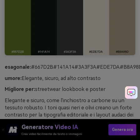
esagonale:
#667D2B#141A14#3A3F3A#EDE7DA#B8A98
umore:
Elegante, sicuro, ad alto contrasto
Migliore per:
streetwear lookbook e poster
Elegante e sicuro, come l'inchiostro a carbone su un
tessuto robusto. I toni quasi neri e olivi creano un forte
contrasto per la tipografia editoriale e i layout audaci dei
poster. Utilizzare la crema come blocco di titolo o spazio
Generatore Video IA
di margine, e portare in abbronzatura solo per
Genera ora
Crea video facilmente da testo o immagini
informazioni secondarie per evitare rumore visivo.