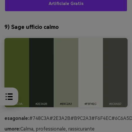
Artificiale Gratis
9) Sage ufficio calmo
esagonale:
#748C3A#2E3A2B#B9C2A3#F6F4EC#6C6A5
umore:
Calma, professionale, rassicurante