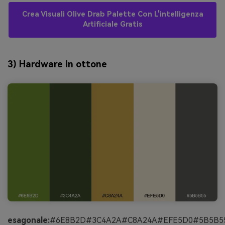
Crea Visuali Olive Drab Palette Con L'intelligenza
Artificiale Gratis
3) Hardware in ottone
esagonale:
#6E8B2D#3C4A2A#C8A24A#EFE5D0#5B5B5