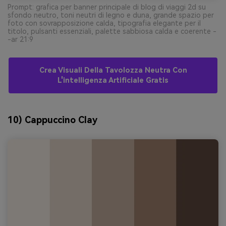
Prompt: grafica per banner principale di blog di viaggi 2d su
sfondo neutro, toni neutri di legno e duna, grande spazio per
foto con sovrapposizione calda, tipografia elegante per il
titolo, pulsanti essenziali, palette sabbiosa calda e coerente -
-ar 21:9
Crea Visuali Della Tavolozza Neutra Con
L'intelligenza Artificiale Gratis
10) Cappuccino Clay