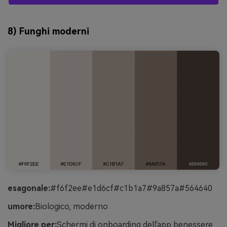
8) Funghi moderni
esagonale:
#f6f2ee#e1d6cf#c1b1a7#9a857a#564640
umore:
Biologico, moderno
Migliore per:
Schermi di onboarding dell'app benessere