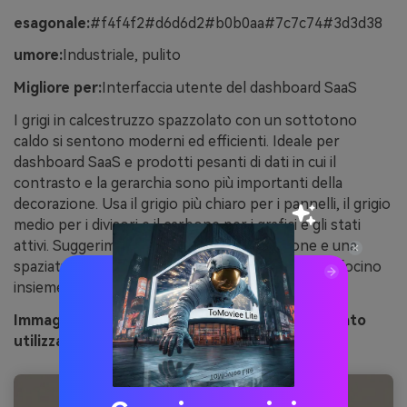
esagonale:
#f4f4f2#d6d6d2#b0b0aa#7c7c74#3d3d38
umore:
Industriale, pulito
Migliore per:
Interfaccia utente del dashboard SaaS
I grigi in calcestruzzo spazzolato con un sottotono
caldo si sentono moderni ed efficienti. Ideale per
dashboard SaaS e prodotti pesanti di dati in cui il
contrasto e la gerarchia sono più importanti della
decorazione. Usa il grigio più chiaro per i pannelli, il grigio
medio per i divisori e il carbone per i grafici e gli stati
attivi. Suggerimento: introdurre un'elevazione e una
spaziatura sottili in modo che i toni simili non si sfocino
insieme.
Immagine Esempio di calcestruzzo caldo generato
utilizzando media.io