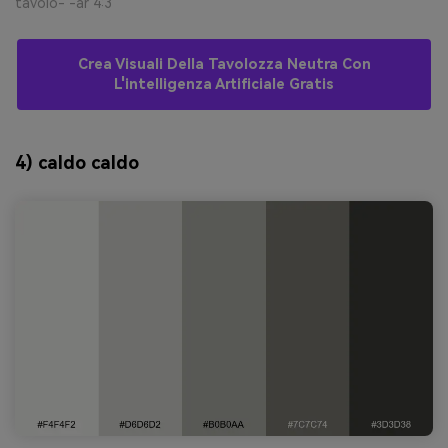
tavolo- -ar 4:3
Crea Visuali Della Tavolozza Neutra Con
L'intelligenza Artificiale Gratis
4) caldo caldo