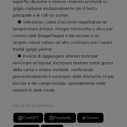
superfici divisorie e riserva i marroni profondi o i
grigio-carbone esclusivamente per il testo
principale e le call-to-action.
● Seleziona i colori d'accento rispettando la
temperatura di base: integra terracotta o oliva per
i neutri caldi (beige/taupe) e blu acciaio o un
singolo colore saturo ad alto contrasto per i neutri
freddi (grigio pietra).
● Invece di aggiungere ulteriori tinte per
ravvivare un layout, incorpora texture come grana
della carta o ombre morbide, verificando
preventivamente il contrasto delle etichette UI più
piccole e dei campi modulo, specialmente nelle
varianti in dark mode.
Ask AI for a summary
ChatGPT
Perplexity
Gemini