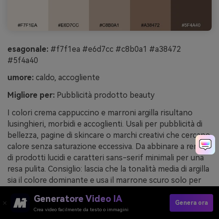
esagonale:
#f7f1ea #e6d7cc #c8b0a1 #a38472
#5f4a40
umore:
caldo, accogliente
Migliore per:
Pubblicità prodotto beauty
I colori crema cappuccino e marroni argilla risultano
lusinghieri, morbidi e accoglienti. Usali per pubblicità di
bellezza, pagine di skincare o marchi creativi che cercano
calore senza saturazione eccessiva. Da abbinare a render
di prodotti lucidi e caratteri sans-serif minimali per una
resa pulita. Consiglio: lascia che la tonalità media di argilla
sia il colore dominante e usa il marrone scuro solo per
ombre e caratteri piccoli.
Generatore Video IA
Genera ora
Esempio di immagine di cappuccino clay generata con
Crea video facilmente da testo o immagini