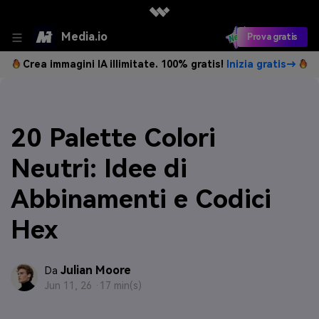
Media.io
Prova gratis
Crea immagini IA illimitate. 100% gratis!
Inizia gratis→
20 Palette Colori
Neutri: Idee di
Abbinamenti e Codici
Hex
Julian Moore
Da
Jun 11, 26 ·
17 min(s)