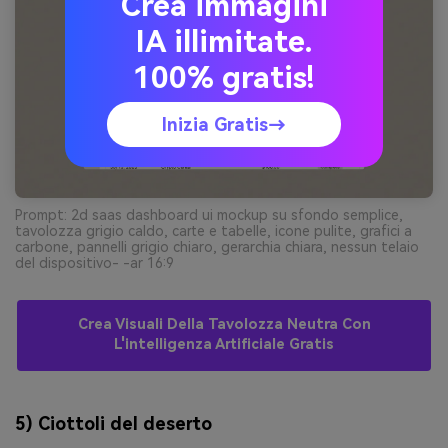
Crea immagini
IA illimitate.
100% gratis!
Inizia Gratis→
Prompt: 2d saas dashboard ui mockup su sfondo semplice,
tavolozza grigio caldo, carte e tabelle, icone pulite, grafici a
carbone, pannelli grigio chiaro, gerarchia chiara, nessun telaio
del dispositivo- -ar 16:9
Crea Visuali Della Tavolozza Neutra Con
L'intelligenza Artificiale Gratis
5) Ciottoli del deserto