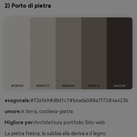
2) Porto di pietra
esagonale:
#f2efe9#d8d1c7#b6ada0#8a7f72#4a423b
umore:
A terra, costiera-pietra
Migliore per:
Architettura portfolio Sito web
La pietra fresca, la sabbia alla deriva e il legno