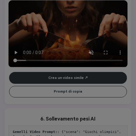
carne con una forchetta e un coltello. La superficie pulsa con calore 
e vene ardenti, emettendo vapore e scintille. La donna sembra 
concentrata, le labbra leggermente aperte per stupore. I suoni 
ambientali includono un fruscio, un magma bollente, una 
respirazione sottile e un profondo ronzio atmosferico. Niente testi, 
niente musica, niente loghi. Immersivo, iperrealistico e loop-
friendly. Otto secondi.
Crea un video simile
Prompt di copia
6. Sollevamento pesi AI
Gemelli Video Prompt:
: {"scena": "Giochi olimpici", 