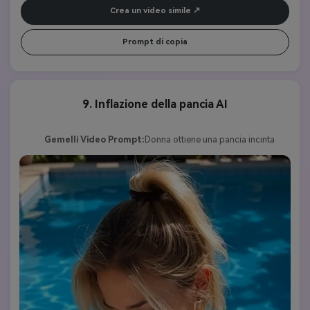
come centrotavola "," text ":" none "," keywords ": 
Crea un video simile
[" 16:9 "," Porsche "," assemblea magica "," 
showroom "]}
Prompt di copia
9. Inflazione della pancia AI
Gemelli Video Prompt:
Donna ottiene una pancia incinta