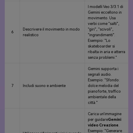
I modelli Veo 3/3.1 di
Gemini eccellono in
movimento. Usa
verbi come "salti",
Descrivere il movimento in modo
"giri", "scivoli",
6
realistico
"ingrandimenti".
Esempio: "Lo
skateboarder si
ribalta in aria e atterra
senza problemi."
Gemini supporta i
segnali audio.
Esempio: "Sfondo:
7
Includi suono e ambiente
dolce melodia del
pianoforte, traffico
ambientale della
città."
Carica un'immagine
per guidare
Gemini
video Creazione
.
Esempio: "Generare