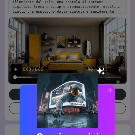
illuminata dal sole. Una scatola di cartone 
sigillata trema e si apre drammaticamente, mobili 
piatti che esplodono dalla scatola e rapidamente 
assemblati in una stanza tranquilla ed elegante, con 
una coperta giallo pallido sul letto. Nessun 
testo.", "style": "stile cinematografico", "camera": 
"grandangolo fisso", "illuminazione": "colori caldi 
naturali con toni freschi", "room": "camera da letto 
boemia", "elements": ["scatola di cartone (logo 
visibile)", "letto con coperta gialla", "comodino", 
"illuminazione", "guardaroba", "scaffali", 
"specchio", "opera d'arte", "tappeto", "tende", 
"sedia da lettura", "piante"], "motion": "scatola si 
apre, mobili esplodono dalla scatola, i mobili 
vengono assemblati e posti con precisione e 
velocità", "ending": "spazio tranquillo e moderno 
con arredamento boemia", "keywords": ["16:9", "stile 
boemia", "
Crea un video simile
Prompt di copia