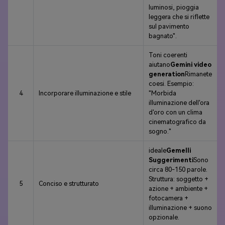
luminosi, pioggia
leggera che si riflette
sul pavimento
bagnato".
Toni coerenti
aiutano
Gemini video
generation
Rimanete
coesi. Esempio:
4
Incorporare illuminazione e stile
"Morbida
illuminazione dell'ora
d'oro con un clima
cinematografico da
sogno."
ideale
Gemelli
Suggerimenti
Sono
circa 80-150 parole.
Struttura: soggetto +
5
Conciso e strutturato
azione + ambiente +
fotocamera +
illuminazione + suono
opzionale.