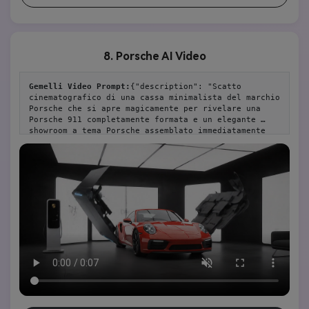
8. Porsche AI Video
Gemelli Video Prompt:
{"description": "Scatto 
cinematografico di una cassa minimalista del marchio 
Porsche che si apre magicamente per rivelare una 
Porsche 911 completamente formata e un elegante 
showroom a tema Porsche assemblato immediatamente 
attorno ad essa. nessun testo. "," style ":" 
cinematografico "," camera ":" grandangolare fisso, 
con zoom sottili sulle trasformazioni chiave "," 
lighting ":" controllato, high-tech, in transizione 
dal dim al luminoso e pulito "," room ":" spazio 
futuristico vuoto che si trasforma in uno showroom 
Porsche minimalista "," elements ": [" cassa a 
marchio Porsche (cuciture luminose) "," veicolo 
Porsche 911 "," postazione di ricarica "," pannelli 
espositivi minimalisti "," mobili eleganti dello 
showroom "," elementi di illuminazione ambientale 
"]," motion ":" i pannelli della cassa si ritraggono 
in modo liscio e silenzioso, l'auto rivelata, gli 
elementi dello showroom si alzano/si svolgono in 
modo preciso e rapido "," ending ":" showroom 
Porsche incontaminato e invitante con Porsche 911 