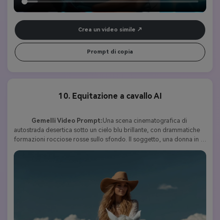
Crea un video simile
Prompt di copia
10. Equitazione a cavallo AI
Gemelli Video Prompt:
Una scena cinematografica di 
autostrada desertica sotto un cielo blu brillante, con drammatiche 
formazioni rocciose rosse sullo sfondo. Il soggetto, una donna in 
un abito di pizzo bianco, un cappello da cowboy con bordi larghi e 
stivali di pelle marrone, posa sicuramente in mezzo alla strada 
mentre il vento le solleva i capelli e il vestito. All'improvviso guarda 
a sinistra e comincia a camminare intenzionalmente verso il lato 
della cornice. La telecamera la segue senza intoppi mentre si 
avvicina a un maestoso cavallo bianco in attesa nelle vicinanze. 
Graziosamente monta il cavallo, regola la sua postura, e poi inizia a 
cavalcare in avanti nel deserto aperto. La telecamera segue in un 