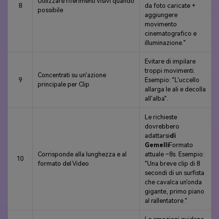
Utilizzare riferimenti visivi quando
8
da foto caricate +
possibile
aggiungere
movimento
cinematografico e
illuminazione."
Evitare di impilare
troppi movimenti.
Concentrati su un'azione
9
Esempio: "L'uccello
principale per Clip
allarga le ali e decolla
all'alba".
Le richieste
dovrebbero
adattarsi
di
Gemelli
Formato
Corrisponde alla lunghezza e al
attuale ~8s. Esempio:
10
formato del Video
"Una breve clip di 8
secondi di un surfista
che cavalca un'onda
gigante, primo piano
al rallentatore."