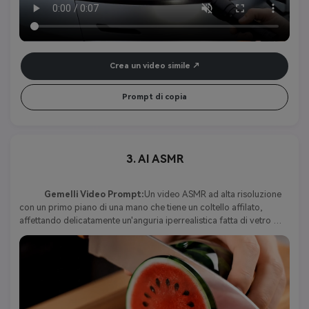
Crea un video simile
Prompt di copia
3. AI ASMR
Gemelli Video Prompt:
Un video ASMR ad alta risoluzione 
con un primo piano di una mano che tiene un coltello affilato, 
affettando delicatamente un'anguria iperrealistica fatta di vetro 
cristallino. L'anguria si trova su un tagliere di legno lucido, il suo 
guscio esterno imita una corteccia verde intenso con sottili 
striature. Mentre il coltello scivola attraverso, rivela una carne rossa 
vivida con semi neri incorporati, resa con dettagli realistici sotto la 
superficie lucida e traslucida. Ogni fetta produce suoni nitidi e 
risonanti, amplificati per un'esperienza ASMR profondamente 