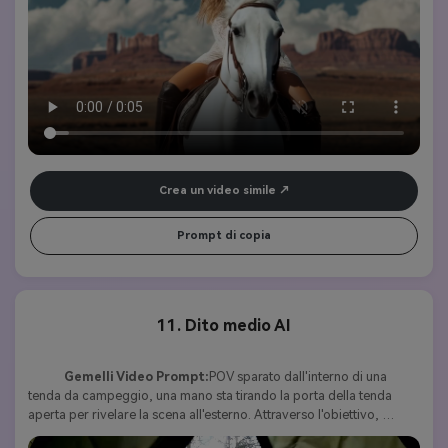
movimento costante e fluido, catturando sia ampi scatti di 
paesaggio che primi piani della sua espressione determinata e del 
movimento del cavallo. La luce calda del sole esalta le texture 
dell'abito.
Crea un video simile
Prompt di copia
11. Dito medio AI
Gemelli Video Prompt:
POV sparato dall'interno di una 
tenda da campeggio, una mano sta tirando la porta della tenda 
aperta per rivelare la scena all'esterno. Attraverso l'obiettivo, 
vediamo un gatto zenzero in piedi in una fitta e nebbiosa pineta. 