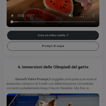
soddisfacente. Sottili fette scintillanti cadono con grazia, 
catturando la luce come frammenti di rubino avvolti in smeraldo. 
Riflessioni e rifrazioni danzano su tutto il tavolo mentre 
l'illuminazione brillante evidenzia la trama cristallina. L'atmosfera è 
serena e raffinata, concentrandosi su immagini pulite e suoni puri e 
amplificati di Slicing-nessuna musica di sottofondo, solo l'elegante 
ritmo di blade against glass.
Crea un video simile
Prompt di copia
4. Immersioni delle Olimpiadi del gatto
Gemelli Video Prompt:
Il soggetto principale si avvicina al 
trampolino olimpico di 3 metri con determinazione concentrata, 
correndo potentemente lungo il tavolo flessibile. Alla fine, si 
lanciano esplosivamente in aria, infilano saldamente il corpo ed 
eseguono più giri precisi. Al termine delle rotazioni, il soggetto 
estende il proprio corpo e entra in acqua verticalmente, le mani 