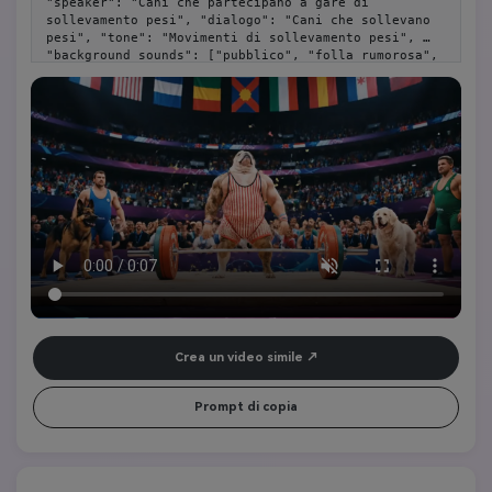
"speaker": "Cani che partecipano a gare di 
sollevamento pesi", "dialogo": "Cani che sollevano 
pesi", "tone": "Movimenti di sollevamento pesi", 
"background_sounds": ["pubblico", "folla rumorosa", 
"atmosfera festosa"], "pubblico": "Niente risate in 
studio, solo chiacchiere sparse", "mood": "Felice, 
eccitato"}
Crea un video simile
Prompt di copia