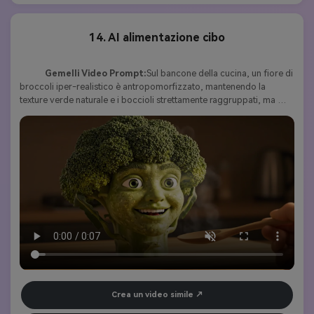
14. AI alimentazione cibo
Gemelli Video Prompt:
Sul bancone della cucina, un fiore di 
broccoli iper-realistico è antropomorfizzato, mantenendo la 
texture verde naturale e i boccioli strettamente raggruppati, ma 
sportivo di un viso umano realistico perfettamente integrato nello 
stelo di broccoli. Il volto è anche realizzato con superficie di 
broccoli, con sottili fossette e naturale lucentezza vegetale. I suoi 
occhi rilassati guardano avanti. La scena inizia con un primo piano 
del volto del broccoli, il vapore che sale dolcemente dalla sua 
superficie. Dal basso a destra, entra nella cornice una mano umana, 
che tiene in mano un cucchiaio di legno con un piccolo fioretto di 
broccoli freschi. Il broccoli antropomorfo lo guarda con curiosità, 
lentamente si sporge in avanti, apre la bocca e prende un morso, 
masticando con movimenti realistici ed espressivi. La sua 
espressione passa dalla calma soddisfazione a una deliziosa 
sorpresa, gli occhi mezzi chiusi per il piacere. L'illuminazione 
morbida e calda della cucina e i dettagli cinematografici 
impregnano questo momento di una qualità umoristica ma 
Crea un video simile
accattivante, evocando un'interazione intima, quasi stravagante tra 
le verdure.