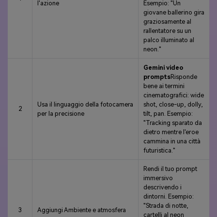
l'azione
Esempio: "Un
giovane ballerino gira
graziosamente al
rallentatore su un
palco illuminato al
neon."
Gemini video
prompts
Risponde
bene ai termini
cinematografici: wide
Usa il linguaggio della fotocamera
shot, close-up, dolly,
2
per la precisione
tilt, pan. Esempio:
"Tracking sparato da
dietro mentre l'eroe
cammina in una città
futuristica."
Rendi il tuo prompt
immersivo
descrivendo i
dintorni. Esempio:
"Strada di notte,
3
Aggiungi Ambiente e atmosfera
cartelli al neon