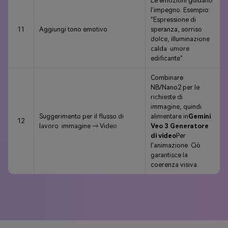
Le emozioni guidano
l'impegno. Esempio:
"Espressione di
11
Aggiungi tono emotivo
speranza, sorriso
dolce, illuminazione
calda: umore
edificante".
Combinare
NB/Nano2 per le
richieste di
immagine, quindi
Suggerimento per il flusso di
alimentare in
Gemini
12
lavoro: immagine → Video
Veo 3 Generatore
di video
Per
l'animazione. Ciò
garantisce la
coerenza visiva.