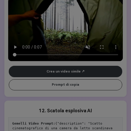
[Ginger Cat] si avvicina e guarda direttamente alla telecamera. 
Sorprendentemente, alza la zampa e punta un dito. Lo stile generale 
dovrebbe essere cinematografico, con dettagli ricchi, illuminazione 
realistica e 4K ad alta risoluzione, creando un netto contrasto tra 
tranquille scene naturali e movimenti assurdi. Il dito del gatto 
zenzero è sollevato giusto. Proprio come la foto caricata
Crea un video simile
Prompt di copia
12. Scatola esplosiva AI
Gemelli Video Prompt:
{"description": "Scatto 
cinematografico di una camera da letto scandinava 