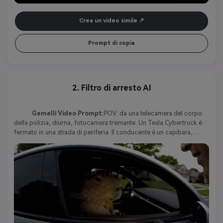
Crea un video simile
Prompt di copia
2. Filtro di arresto AI
Gemelli Video Prompt:
POV: da una telecamera del corpo 
della polizia, diurna, fotocamera tremante. Un Tesla Cybertruck è 
fermato in una strada di periferia. Il conducente è un capibara, 
indossa cintura di sicurezza, occhiali da sole e una salda presa sul 
volante. L'agente si avvicina, la sua torcia si riflette dal finestrino 
dell'auto. Ufficiale (fermamente): "Signore, è consapevole che sta 
guidando 90 mph in una zona di 40 mph?" Capybara (mormorendo, 
infastidito): "Agente, ho qualcos'altro da fare." All'improvviso, 
Capybara sbatté l'acceleratore. Gli pneumatici strillavano e il 
Cybertruck si allontanò.