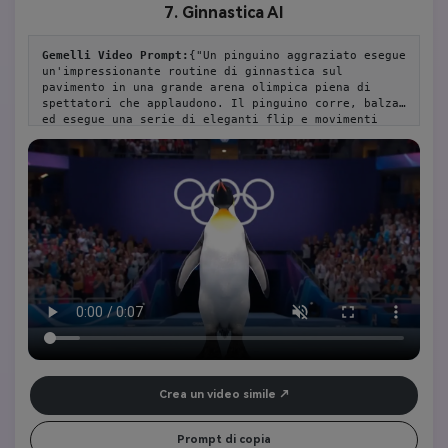
7. Ginnastica AI
Gemelli Video Prompt:
{"Un pinguino aggraziato esegue 
un'impressionante routine di ginnastica sul 
pavimento in una grande arena olimpica piena di 
spettatori che applaudono. Il pinguino corre, balza 
ed esegue una serie di eleganti flip e movimenti 
acrobatici con sorprendente agilità. Dopo aver 
completato la sua routine, la giraffa finisce con un 
grande flip e atterra fermamente sui suoi piedi, 
colpendo una posa orgogliosa. Il logo olimpico è 
visibile sullo sfondo, e l'atmosfera è energica ed 
emozionante. Luce brillante, alta qualità, 8 
secondi. "}
Crea un video simile
Prompt di copia