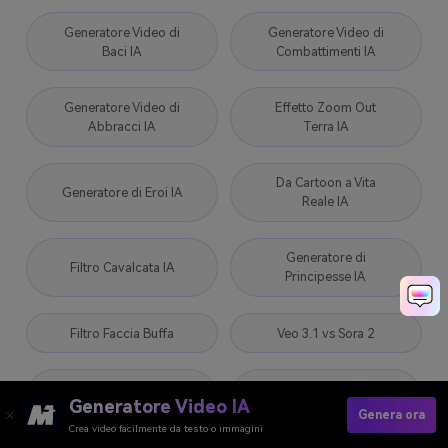
Generatore Video di
Generatore Video di
Baci IA
Combattimenti IA
Generatore Video di
Effetto Zoom Out
Abbracci IA
Terra IA
Da Cartoon a Vita
Generatore di Eroi IA
Reale IA
Generatore di
Filtro Cavalcata IA
Principesse IA
Filtro Faccia Buffa
Veo 3.1 vs Sora 2
Camminata del
Prompt RCB per
Generatore Video IA
Personaggio IA
Gemini
Genera ora
Crea video facilmente da testo o immagini