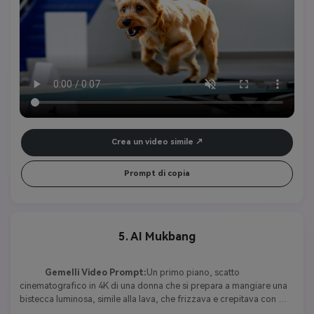
prima, creando un minimo di spruzzi. Aggiungi suoni di sottofondo 
di un commentatore dal vivo, folla che applaude e spruzzi d'acqua 
realistici all'ingresso.
Crea un video simile
Prompt di copia
5. AI Mukbang
Gemelli Video Prompt:
Un primo piano, scatto 
cinematografico in 4K di una donna che si prepara a mangiare una 
bistecca luminosa, simile alla lava, che frizzava e crepitava con 
texture fuse. Le fiamme si alzano naturalmente mentre lei taglia la 