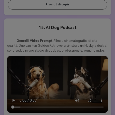
Prompt di copia
15. AI Dog Podcast
Gemelli Video Prompt:
Filmati cinematografici di alta 
qualità. Due cani (un Golden Retriever a sinistra e un Husky a destra) 
sono seduti in uno studio di podcast professionale, ognuno indossa 
le cuffie e parla nel proprio microfono attraverso un tavolo di 
legno. Illuminazione studio calda con pannelli acustici sulle pareti. Il 
Golden Retriever inizia dicendo con entusiasmo: "Gli esseri umani 
pensano di essere al comando, ma noi conosciamo la verità". Il 
Husky sorride e risponde: "Esattamente. Noi gestiamo la casa, loro 
pagano solo le bollette". Entrambi i cani ridono insieme, creando 
un'atmosfera divertente e spiritosa. 8 secondi di lunghezza.