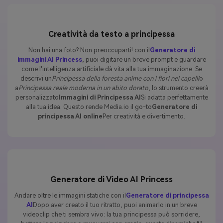
Creatività da testo a principessa
Non hai una foto? Non preoccuparti! con il
Generatore di
immagini AI Princess
, puoi digitare un breve prompt e guardare
come l'intelligenza artificiale dà vita alla tua immaginazione. Se
descrivi un
Principessa della foresta anime con i fiori nei capelli
o
a
Principessa reale moderna in un abito dorato
, lo strumento creerà
personalizzato
Immagini di Principessa AI
Si adatta perfettamente
alla tua idea. Questo rende Media.io il go-to
Generatore di
principessa AI online
Per creatività e divertimento.
Generatore di Video AI Princess
Andare oltre le immagini statiche con il
Generatore di principessa
AI
Dopo aver creato il tuo ritratto, puoi animarlo in un breve
videoclip che ti sembra vivo: la tua principessa può sorridere,