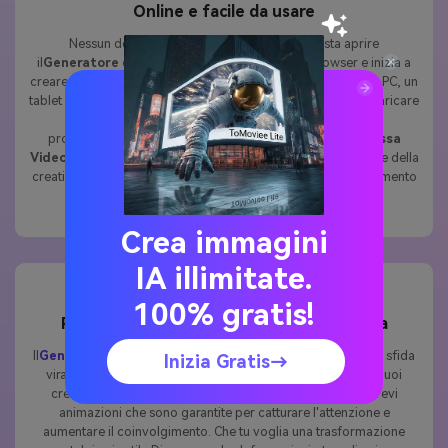
Online e facile da usare
Nessun download, nessuna installazione, basta aprire
il
Generatore di principessa AI online
nel tuo browser e inizia a
creare. Funziona su qualsiasi dispositivo, sia che si utilizzi un PC, un
tablet o uno smartphone. Con un'interfaccia semplice, puoi caricare
il tuo selfie o inserire un prompt e ottenere qualità
professionale
Immagini di Principessa AI
or
AI Principessa
Video
Entro pochi secondi. È il modo più semplice per godere della
creatività avanzata dell'intelligenza artificiale in qualsiasi momento
e ovunque.
Crea immagini
IA illimitate.
100% gratis!
Perfetto per le tendenze dei Social Media
Il
Generatore di principessa AI
è ideale per partecipare alla sfida
Inizia Gratis→
virale "AI Princess" su TikTok e Instagram. Con pochi clic, puoi
creare uno straordinario
Immagini di Principessa AI
o brevi
animazioni che sono garantite per catturare l'attenzione e
aumentare il coinvolgimento. Che tu voglia una trasformazione