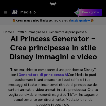
Media.io
Prova gratis
Crea immagini IA illimitate. 100% gratis!
Inizia gratis→
Home
›
Effetti di immagine AI
›
Generatore di principessa AI
AI Princess Generator –
Crea principessa in stile
Disney Immagini e video
Ti sei mai chiesto come saresti una principessa Disney?
con il
Generatore di principessa AI
Con Media.io puoi
trasformare istantaneamente i tuoi selfie o i tuoi
messaggi di testo in incantevoli ritratti di principesse dei
cartoni animati o video animati in stile principessa. Che tu
voglia condividere momenti magici su TikTok, Instagram o
semplicemente per divertimento, Media.io lo rende
possibile in pochi clic.