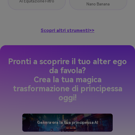
AI Equitazione Filtro
Nano Banana
Scopri altri strumenti>>
Pronti a scoprire il tuo alter ego
da favola?
Crea la tua magica
trasformazione di principessa
oggi!
Genera ora la tua principessa AI