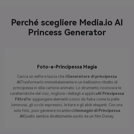
Perché scegliere Media.io AI
Princess Generator
Foto-a-Principessa Magia
Carica un selfie e lascia che il
Generatore di principessa
AI
Trasformarlo immediatamente in un bellissimo ritratto di
principessa in stile cartone animato. Lo strumento riconosce le
caratteristiche del viso, migliora i dettagli e applica
AI Principessa
Filtro
Per aggiungere elementi iconici da fiaba come la pelle
luminosa, gli occhi espressivi, le tiare e gli abiti eleganti. Con una
sola foto, puoi generare incantevoli
Immagini di Principessa
AI
Quello sembra direttamente uscito da un film Disney.