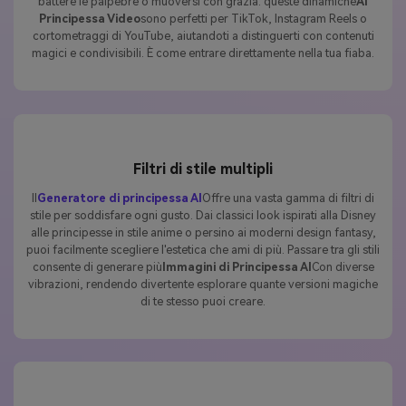
battere le palpebre o muoversi con grazia. queste dinamiche
AI
Principessa Video
sono perfetti per TikTok, Instagram Reels o
cortometraggi di YouTube, aiutandoti a distinguerti con contenuti
magici e condivisibili. È come entrare direttamente nella tua fiaba.
Filtri di stile multipli
Il
Generatore di principessa AI
Offre una vasta gamma di filtri di
stile per soddisfare ogni gusto. Dai classici look ispirati alla Disney
alle principesse in stile anime o persino ai moderni design fantasy,
puoi facilmente scegliere l'estetica che ami di più. Passare tra gli stili
consente di generare più
Immagini di Principessa AI
Con diverse
vibrazioni, rendendo divertente esplorare quante versioni magiche
di te stesso puoi creare.