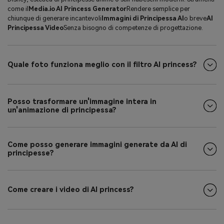
come il
Media.io AI Princess Generator
Rendere semplice per
chiunque di generare incantevoli
Immagini di Principessa AI
o breve
AI
Principessa Video
Senza bisogno di competenze di progettazione.
Quale foto funziona meglio con il filtro AI princess?
Posso trasformare un'immagine intera in
un'animazione di principessa?
Come posso generare immagini generate da AI di
principesse?
Come creare i video di AI princess?