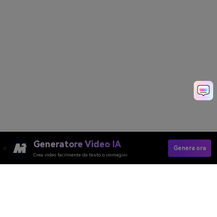
Generatore Video IA
Genera ora
Crea video facilmente da testo o immagini
Crea Subito Il Tuo Selfie Con Una
Celebrità AI
Media.io Online Tools Quality Rating：