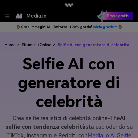
Media.io
Prova gratis
Crea immagini IA illimitate. 100% gratis!
Inizia gratis→
Home
>
Strumenti Online
>
Selfie AI con generatore di celebrità
Selfie AI con
generatore di
celebrità
Crea selfie realistici di celebrità online-The
AI
selfie con tendenza celebrità
sta esplodendo su
TikTok, Instagram e Reddit. con
Media.io AI Selfie