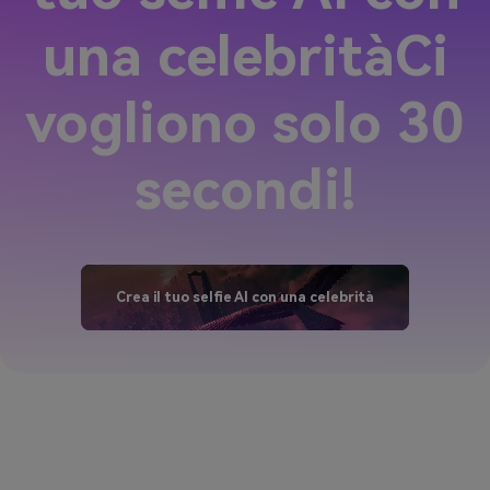
tuo selfie AI con
una celebrità
Ci
vogliono solo 30
secondi!
Crea il tuo selfie AI con una celebrità