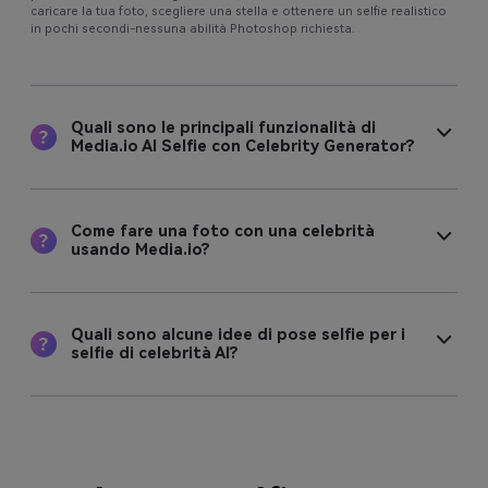
permette di
Crea selfie generati da AI con le celebrità
. Basta
caricare la tua foto, scegliere una stella e ottenere un selfie realistico
in pochi secondi-nessuna abilità Photoshop richiesta.
Quali sono le principali funzionalità di
Media.io AI Selfie con Celebrity Generator?
Come fare una foto con una celebrità
usando Media.io?
Quali sono alcune idee di pose selfie per i
selfie di celebrità AI?