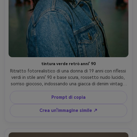
tintura verde retrò anni' 90
Ritratto fotorealistico di una donna di 19 anni con riflessi 
verdi in stile anni' 90 e base scura, rossetto nudo lucido, 
sorriso giocoso, indossando una giacca di denim vintage 
e choker, sfondo di pattinaggio a rulli con sfocatura 
colorata, look flash diretto sulla fotocamera, Nikon D850, 
Prompt di copia
35mm f/1.8, primo piano medio, umore istantaneo 
nostalgico, dettagli facciali nitidi, fibre di capelli 
Crea un'immagine simile ↗
realistiche, alta risoluzione- -ar 4:5