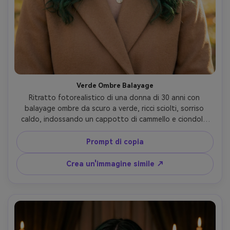
Verde Ombre Balayage
Ritratto fotorealistico di una donna di 30 anni con 
balayage ombre da scuro a verde, ricci sciolti, sorriso 
caldo, indossando un cappotto di cammello e ciondolo 
d'oro, parco all'aperto in autunno, morbida luce 
pomeridiana, Nikon Z8, 85mm f/1.4, cornice torace, bokeh 
Prompt di copia
su sfondo cremoso, umore di stile di vita accessibile, 
ombre naturali, filamenti di capelli dettagliati, alta 
Crea un'immagine simile ↗
risoluzione- -ar 4:5