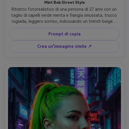
Mint Bob Street Style
Ritratto fotorealistico di una persona di 27 anni con un 
taglio di capelli verde menta e frangia smussata, trucco 
rugiada, leggero sorriso, indossando un trench beige e 
maglietta bianca, marciapiede urbano dopo la pioggia 
con riflessi sottili, luce morbida coperto, Leica SL2, 50mm 
Prompt di copia
f/2, primo piano medio a livello degli occhi, sfondo bokeh, 
umore di moda di strada moderna, ombre naturali, capelli 
Crea un'immagine simile ↗
realistici volanti, dettagli nitidi, alta risoluzione- -ar 4:5