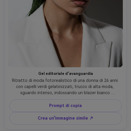
Gel editoriale d'avanguardia
Ritratto di moda fotorealistico di una donna di 26 anni 
con capelli verdi gelatinizzati, trucco di alta moda, 
sguardo intenso, indossando un blazer bianco 
strutturato e audaci braccioli d'orecchio argentati, studio 
bianco senza cuciture, stroboscopio duro con linea 
Prompt di copia
d'ombra nitida, fase uno IQ4, 110 mm f/2.8, ritaglio 
stretto dal petto verso l'alto, umore editoriale della 
Crea un'immagine simile ↗
rivista, lucentezza ultra-dettagliata della pelle e dei 
capelli, highlights puliti, alta risoluzione- -ar 4:5