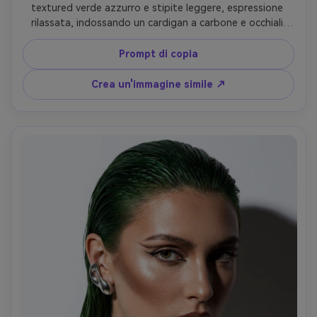
textured verde azzurro e stipite leggere, espressione 
rilassata, indossando un cardigan a carbone e occhiali 
rotondi, seduta accogliente della finestra della 
caffetteria, morbida luce della finestra con caldi interni 
Prompt di copia
pratici, Fujifilm GFX 100S, 80mm f/1.7, medio primo piano, 
profondità di campo bassa, umore sincero intimo, toni 
Crea un'immagine simile ↗
della pelle accurati, dettagli dei capelli freschi, alta 
risoluzione- -ar 4:5