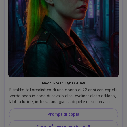
Neon Green Cyber Alley
Ritratto fotorealistico di una donna di 22 anni con capelli 
verde neon in coda di cavallo alta, eyeliner alato affilato, 
labbra lucide, indossa una giacca di pelle nera con accenti 
metallici, vicolo futuristico con segnaletica olografica, 
forte luce del cerchio e pratici colorati, Canon R5, 85mm 
Prompt di copia
f/1.8, primo piano a tre quarti di angolo, contrasto 
cinematografico, gradazione blu-magenta equilibrata per 
Crea un'immagine simile ↗