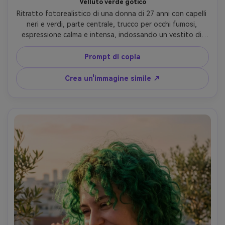
Velluto verde gotico
Ritratto fotorealistico di una donna di 27 anni con capelli 
neri e verdi, parte centrale, trucco per occhi fumosi, 
espressione calma e intensa, indossando un vestito di 
velluto verde scuro e anelli ornati, interno a luce di 
candela con ombre lunatiche, luce calda e pratica con 
Prompt di copia
cerchio sottile, Sony A7S III, 50mm f/1.4, primo piano di 
tre quarti, umore romantico gotico, struttura realistica 
Crea un'immagine simile ↗
della pelle, dettaglio dei capelli nitidi, alta risoluzione- -ar 
4:5