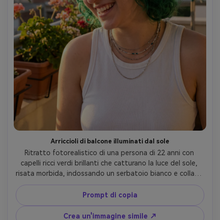
Arriccioli di balcone illuminati dal sole
Ritratto fotorealistico di una persona di 22 anni con 
capelli ricci verdi brillanti che catturano la luce del sole, 
risata morbida, indossando un serbatoio bianco e collane 
a strati, balcone con piante e sfocatura della città, forte 
luce laterale naturale con riempimento di rimbalzo, Fujifilm 
Prompt di copia
X-T5, 56mm f/1.2, primo piano, umore vivace caldo, colore 
accurato senza verde colato sulla pelle, messa a fuoco 
Crea un'immagine simile ↗