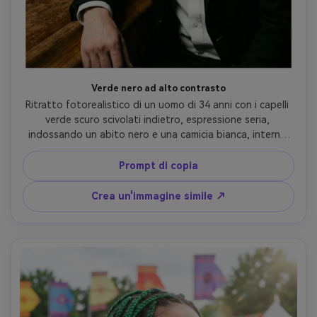
Verde nero ad alto contrasto
Ritratto fotorealistico di un uomo di 34 anni con i capelli 
verde scuro scivolati indietro, espressione seria, 
indossando un abito nero e una camicia bianca, interno 
dim bar, drammatica illuminazione bassa con una singola 
chiave dura e ombre profonde, Canon R5, 85mm f/1.8, 
Prompt di copia
testa e spalle strette, umore noir, grana di pellicola 
sottile, pori realistici della pelle, trama dei capelli definita, 
Crea un'immagine simile ↗
alta risoluzione- -ar 4:5