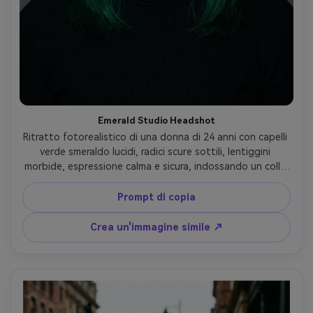
Emerald Studio Headshot
Ritratto fotorealistico di una donna di 24 anni con capelli 
verde smeraldo lucidi, radici scure sottili, lentiggini 
morbide, espressione calma e sicura, indossando un collo 
rotolato nero e piccoli orecchini a cerchio d'argento, 
sfondo grigio pulito in studio, luce chiave del piatto di 
Prompt di copia
bellezza con riempimento delicato, Sony A7IV, 85mm f/1.4, 
profondità di campo bassa, cornice testa e spalle 
Crea un'immagine simile ↗
centrate, gradazione editoriale del colore, struttura 
realistica della pelle e filamenti di capelli, messa a fuoco 
nitida, alta risoluzione- -ar 4:5