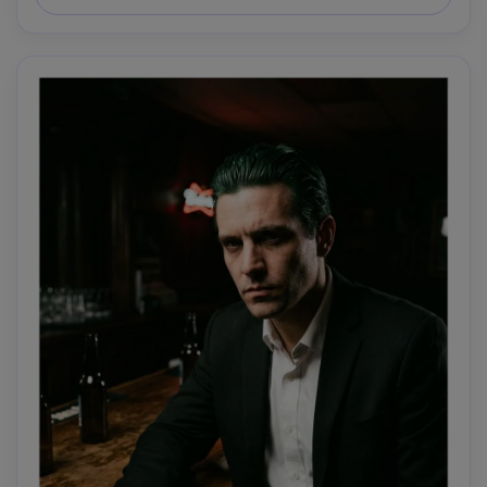
nitida, alta risoluzione- -ar 4:5