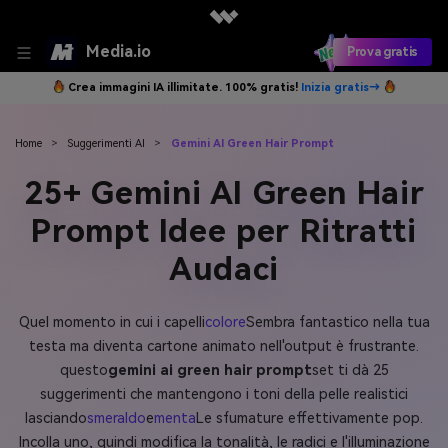
Media.io
Prova gratis
Crea immagini IA illimitate. 100% gratis!
Inizia gratis→
Home
>
Suggerimenti AI
>
Gemini AI Green Hair Prompt
25+ Gemini AI Green Hair
Prompt Idee per Ritratti
Audaci
Quel momento in cui i capelli
colore
Sembra fantastico nella tua
testa ma diventa cartone animato nell'output è frustrante.
questo
gemini ai green hair prompt
set ti dà 25
suggerimenti che mantengono i toni della pelle realistici
lasciando
smeraldo
e
menta
Le sfumature effettivamente pop.
Incolla uno, quindi modifica la tonalità, le radici e l'illuminazione