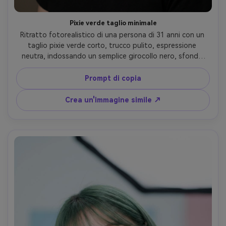
Pixie verde taglio minimale
Ritratto fotorealistico di una persona di 31 anni con un 
taglio pixie verde corto, trucco pulito, espressione 
neutra, indossando un semplice girocollo nero, sfondo 
taupe opaco, luce chiave softbox con luce sottile del 
bordo, Sony A7IV, 85mm f/1.8, scatto serrato al centro, 
Prompt di copia
umore moderno minimalista, trama della pelle realistica, 
bordi puliti dei capelli, messa a fuoco nitida, alta 
Crea un'immagine simile ↗
risoluzione- -ar 4:5