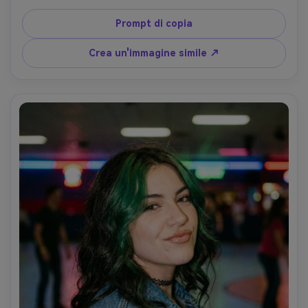
felpa con cappuccio nera, strada della città di notte con 
strisce di pioggia e lampioni, retroilluminazione più 
Prompt di copia
riempimento morbido, Canon R6 Mark II, 50mm f/1.2, primo 
piano leggermente basso angolo, umore drammatico, 
Crea un'immagine simile ↗
goccioline d'acqua realistiche, toni naturali della pelle, 
alta risoluzione- -ar 4:5