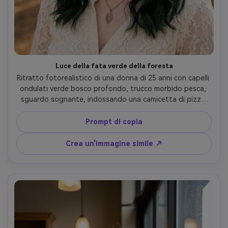
Luce della fata verde della foresta
Ritratto fotorealistico di una donna di 25 anni con capelli 
ondulati verde bosco profondo, trucco morbido pesca, 
sguardo sognante, indossando una camicetta di pizzo 
crema e una collana di foglie delicate, percorso del bosco 
con raggi del sole attraverso gli alberi, luce macchiata 
Prompt di copia
dell'ora dorata, Nikon Z7 II, 85mm f/1.4, primo piano con 
delicato obiettivo bokeh, umore romantico caldo, 
Crea un'immagine simile ↗
struttura realistica della pelle, ombre naturali, fili di capelli 
sottili, alta risoluzione- -ar 4:5