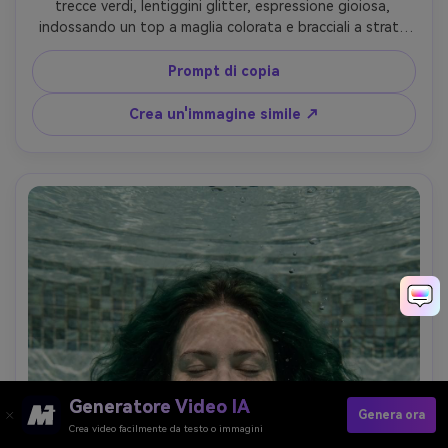
trecce verdi, lentiggini glitter, espressione gioiosa, 
indossando un top a maglia colorata e bracciali a strati, 
sfondo del festival all'aperto con il sole, luce brillante di 
mezzogiorno ammorbidito dalla diffusione, Sony A7R IV, 
Prompt di copia
85mm f/1.4, medio primo piano, umore festivo vivace, 
struttura realistica della pelle, dettaglio della treccia 
Crea un'immagine simile ↗
fresca, alta risoluzione- -ar 4:5
Generatore Video IA
Genera ora
Crea video facilmente da testo o immagini