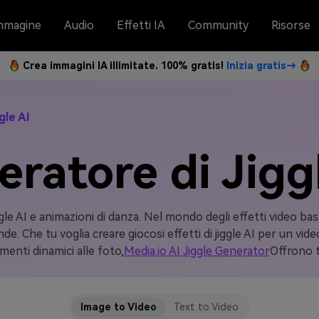
mmagine
Audio
Effetti IA
Community
Risorse
Crea immagini IA illimitate. 100% gratis!
Inizia gratis→
gle AI
ratore di Jigg
gle AI e animazioni di danza. Nel mondo degli effetti video basat
e. Che tu voglia creare giocosi effetti di jiggle AI per un vid
enti dinamici alle foto,
Media.io AI Jiggle Generator
Offrono t
Image to Video
Text to Video