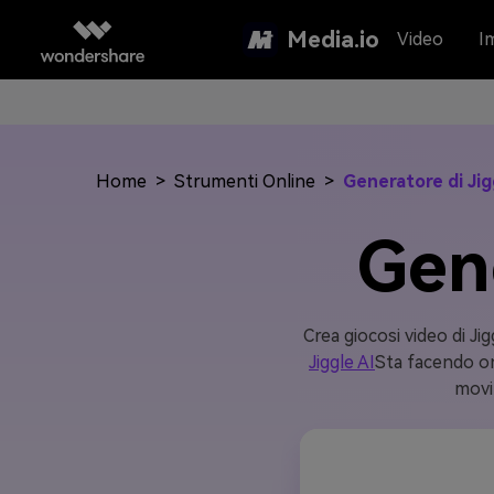
Media.io
Video
I
Home
>
Strumenti Online
>
Generatore di Jig
Gene
Crea giocosi video di Jig
Jiggle AI
Sta facendo ond
movim