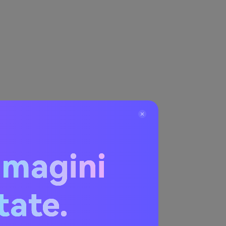
i effetti
mmagini
itate.