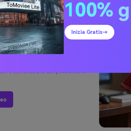
100% g
ocosi sui Social
tti Jiggle AI
Inizia Gratis→
gle
: Puoi facilmente applicare AI jiggle
 aggiungendo movimenti divertenti e
performance ancora più vivace. Questo
ibili e aumenterà le tue possibilità di
deo