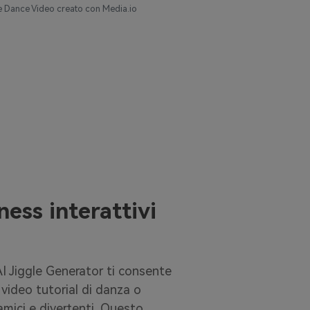
le Dance Video creato con Media.io
ness interattivi
'AI Jiggle Generator ti consente
oi video tutorial di danza o
amici e divertenti. Questo