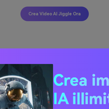
Crea Video AI Jiggle Ora
re i Social Media con gl
Jiggle AI
Crea i
IA illim