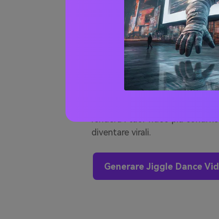
Crea contenuti gi
Media con gli effe
Genera video di danza AI Jig
physics AI tuoi video di danza,
rimbalzanti per rendere la tua 
renderà i tuoi video più condivis
diventare virali.
Generare Jiggle Dance Vi