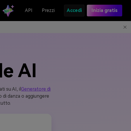
API
Prezzi
Accedi
Inizia gratis
le AI
i su AI, il
Generatore di
eo di danza o aggiungere
utto.