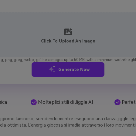
Click To Upload An Image
g, png, jpeg, webp, gif, heic images up to 50 MB, with a minimum width/height
Generate Now
sica
Molteplici stili di Jiggle AI
Perfet
oggiorno luminoso, sorridendo mentre eseguono una danza jiggle legge
ia ottimista. L'energia giocosa si irradia attraverso i loro moviment