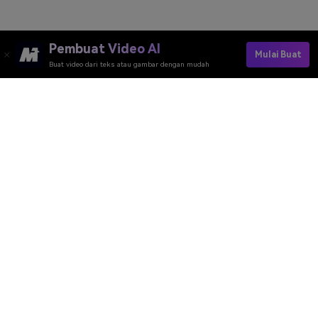
Pembuat Video AI
Mulai Buat
Buat video dari teks atau gambar dengan mudah
Join The AI Bloom Magic Trend Now
Media.io Online Tools Quality Rating：
4.7 (162,357 Votes)
Pembuat Video AI
Pembuat Gambar AI