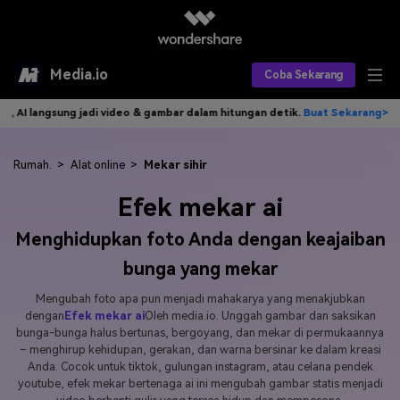
Media.io
Coba Sekarang
video & gambar dalam hitungan detik.
Buat Sekarang>>
Tulis idemu, AI
Alat AI
Produk AI
AI Video
Rumah.
>
Alat online
>
Mekar sihir
Efek mekar ai
Efek AI
AI Gambar
Asisten Video AI
Menghidupkan foto Anda dengan keajaiban
AI Audio
Sumber Daya
Editor Video AI
Efek Video
bunga yang mekar
Editor Gambar AI
Harga
Efek Foto
Model AI yang Didukung
Mengubah foto apa pun menjadi mahakarya yang menakjubkan
dengan
Efek mekar ai
Oleh media.io. Unggah gambar dan saksikan
Editor Audio AI
TOP
Veo3
bunga-bunga halus bertunas, bergoyang, dan mekar di permukaannya
Panduan Pengguna
Apa yang Baru
– menghirup kehidupan, gerakan, dan warna bersinar ke dalam kreasi
Find More Solutions >>
Anda. Cocok untuk tiktok, gulungan instagram, atau celana pendek
youtube, efek mekar bertenaga ai ini mengubah gambar statis menjadi