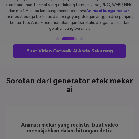
cocok untuk tiktok, gulungan instagram, dan celana pendek youtube.
Cukup unduh, bagikan, dan saksikan pembuatan efek ai bloom Anda
memikat audiens, meningkatkan keterlibatan, dan membantu konten
Anda menjadi viral.
Buat Video Catwalk Ai Anda Sekarang
Sorotan dari generator efek mekar
ai
Animasi mekar yang realistis-buat video
menakjubkan dalam hitungan detik
Dengan yang
Efek mekar ai
Langsung mengubah foto apa pun