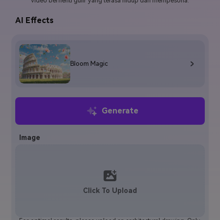
video berhenti gulir yang terasa hidup dan mempesona.
Masuk
AI Effects
FAQs
Hubungi Kami
Berkreasi dengan AI
Tips & Tutorial AI
Bloom Magic
Postingan Terbaru
Jelajahi Lebih Banyak >>
Generate
Image
Click To Upload