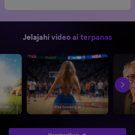
Jelajahi video ai terpanas
necraft
Efek twerking ai
Menghasilkan