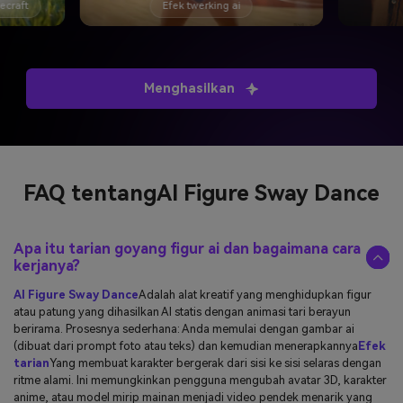
necraft
Efek twerking ai
Menghasilkan
FAQ tentang
AI Figure Sway Dance
Apa itu tarian goyang figur ai dan bagaimana cara
kerjanya?
AI Figure Sway Dance
Adalah alat kreatif yang menghidupkan figur
atau patung yang dihasilkan AI statis dengan animasi tari berayun
berirama. Prosesnya sederhana: Anda memulai dengan gambar ai
(dibuat dari prompt foto atau teks) dan kemudian menerapkannya
Efek
tarian
Yang membuat karakter bergerak dari sisi ke sisi selaras dengan
ritme alami. Ini memungkinkan pengguna mengubah avatar 3D, karakter