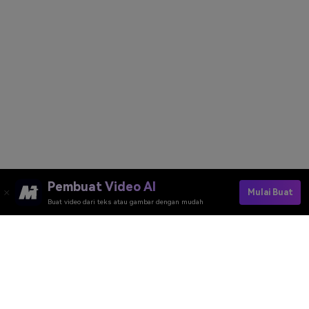
Pembuat Video AI
Mulai Buat
Buat video dari teks atau gambar dengan mudah
Join The AI Figure Sway Dance Trend Now
Media.io Online Tools Quality Rating：