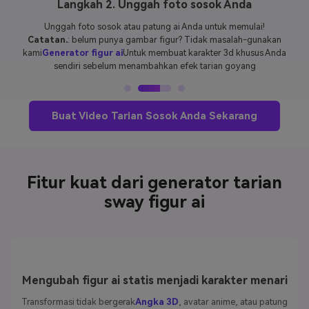
Langkah 3. Menghasilkan dan menyimpan video tari
sosok Anda
Hanya dengan satu klik, ai kami menambahkan gerakan tari goyang dan
menyinkronkannya dengan musik. Pratinjau hasil Anda, perbaiki jika
diperlukan, lalu unduh video selesai Anda-siap untuk dibagikan di
tiktok, gulungan instagram, atau celana pendek youtube.
Buat Video Tarian Sosok Anda Sekarang
Fitur kuat dari generator tarian
sway figur ai
Mengubah figur ai statis menjadi karakter menari