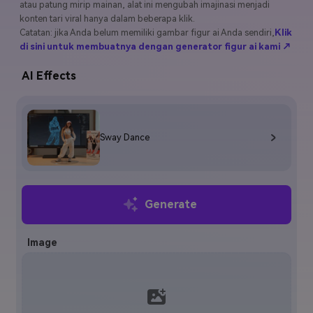
atau patung mirip mainan, alat ini mengubah imajinasi menjadi
konten tari viral hanya dalam beberapa klik.
Masuk
FAQs
Hubungi Kami
Catatan: jika Anda belum memiliki gambar figur ai Anda sendiri,
Klik
di sini untuk membuatnya dengan generator figur ai kami ↗
Berkreasi dengan AI
AI Effects
Tips & Tutorial AI
Postingan Terbaru
Jelajahi Lebih Banyak >>
Sway Dance
Generate
Image