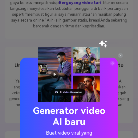
Transformasi tidak bergerak
Angka 3D
, avatar anime, atau patung
gaya koleksi menjadi hidup
Bergoyang video tari
. fitur ini secara
langsung menyelesaikan kebutuhan pengguna di balik pertanyaan
seperti "membuat figur ai saya menari" atau "animasikan patung
saya secara online." Alih-alih gambar statis, kreasi Anda sekarang
bergerak dengan ritme dan kepribadian.
Unggahan sederhana-cukup tambahkan foto
sosok Anda
Yang dibutuhkan hanyalah mengunggah foto sosok Anda. Ai
langsung menerapkan
Goyang efek tarian
Tanpa memerlukan
keterampilan pengeditan. Bagi pengguna yang mencari "unggah
generator tarian goyang foto", kemudahan penggunaan inilah yang
Generator video
mereka cari. Hal ini menurunkan hambatan bagi pemula dan
menjaga alur kerja tetap cepat dan intuitif.
AI baru
Buat video viral yang