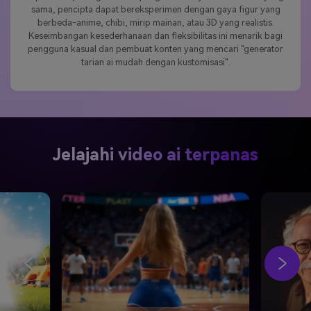
diperlukan perangkat lunak pengeditan lanjutan. Pada saat yang
sama, pencipta dapat bereksperimen dengan gaya figur yang
berbeda-anime, chibi, mirip mainan, atau 3D yang realistis.
Keseimbangan kesederhanaan dan fleksibilitas ini menarik bagi
pengguna kasual dan pembuat konten yang mencari "generator
tarian ai mudah dengan kustomisasi".
Jelajahi video ai terpanas