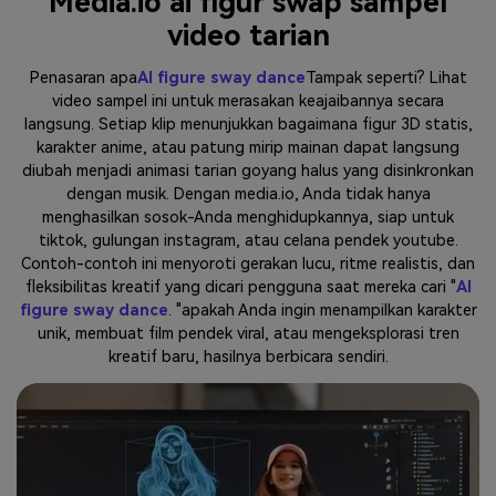
Media.io ai figur swap sampel
video tarian
Penasaran apa
AI figure sway dance
Tampak seperti? Lihat
video sampel ini untuk merasakan keajaibannya secara
langsung. Setiap klip menunjukkan bagaimana figur 3D statis,
karakter anime, atau patung mirip mainan dapat langsung
diubah menjadi animasi tarian goyang halus yang disinkronkan
dengan musik. Dengan media.io, Anda tidak hanya
menghasilkan sosok-Anda menghidupkannya, siap untuk
tiktok, gulungan instagram, atau celana pendek youtube.
Contoh-contoh ini menyoroti gerakan lucu, ritme realistis, dan
fleksibilitas kreatif yang dicari pengguna saat mereka cari "
AI
figure sway dance
. "apakah Anda ingin menampilkan karakter
unik, membuat film pendek viral, atau mengeksplorasi tren
kreatif baru, hasilnya berbicara sendiri.