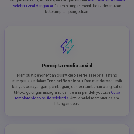
Dengan media.io, Anda dapat dengan mudah
Membuat video selfie
selebriti viral dengan ai
Dalam hitungan menit-tidak diperlukan
keterampilan pengeditan.
Pencipta media sosial
Membuat penghentian gulir
Video selfie selebriti ai
Yang
mengetuk ke dalam
Tren selfie selebriti
Dan mendorong lebih
banyak penayangan, pembagian, dan pertumbuhan pengikut di
tiktok, gulungan instagram, dan celana pendek youtube.
Coba
template video selfie selebriti ai
Untuk mulai membuat dalam
hitungan detik.