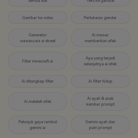
Semua alat
Teks ke gambar
Gambar ke video
Pertukaran gender
Generator
Ai mawar
wawancara ai street
memberikan efek
Apa yang terjadi
Filter minecraft ai
selanjutnya ai efek
Ai ditangkap filter
Ai filter hidup
Ai ayah & anak
Ai meleleh efek
kembar prompt
Petunjuk gaya rambut
Gemini ayah dan
gemini ai
putri prompt