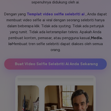
sepenuhnya didukung oleh ai.
Masuk
FAQs
Hubungi Kami
Dengan yang
Templat video selfie selebriti ai
, Anda dapat
membuat video selfie ai viral dengan seorang selebriti hanya
Berkreasi dengan AI
dalam beberapa klik. Tidak ada syuting. Tidak ada petunjuk
Tips & Tutorial AI
yang rumit. Tidak ada keterampilan teknis. Apakah Anda
pembuat konten, pemasar, atau pengguna kasual,
Media.
Postingan Terbaru
io
Membuat tren selfie selebriti dapat diakses oleh semua
Jelajahi Lebih Banyak >>
orang.
Buat Video Selfie Selebriti Ai Anda Sekarang