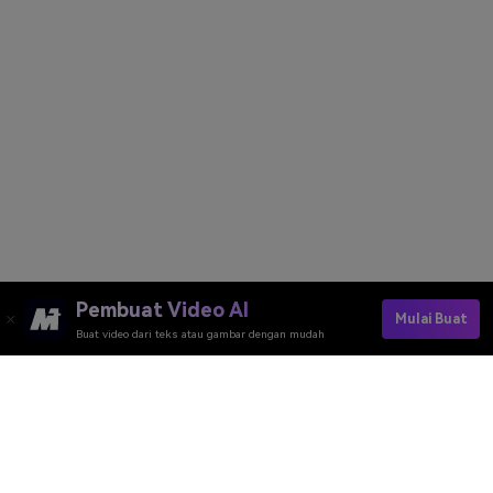
Pembuat Video AI
Mulai Buat
Buat video dari teks atau gambar dengan mudah
Create Your AI Celebrity Selfie Video Now
Media.io Online Tools Quality Rating：