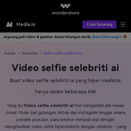
Media.io
Coba Sekarang
ngan detik.
Buat Sekarang>>
Tulis idemu, AI langsung jadi video & ga
Alat AI
Produk AI
AI Video
Rumah.
>
Alat online
>
Video selfie selebriti ai
Video selfie selebriti ai
Efek AI
AI Gambar
Asisten Video AI
AI Audio
Sumber Daya
Buat video selfie selebriti ai yang hiper-realistis
Editor Video AI
Efek Video
hanya dalam beberapa klik
Editor Gambar AI
Harga
Efek Foto
Model AI yang Didukung
Yang itu.
Video selfie selebriti ai
Tren mengambil alih media
Editor Audio AI
TOP
Veo3
Panduan Pengguna
Apa yang Baru
sosial. Mulai dari gulungan tiktok dan instagram hingga celana
Find More Solutions >>
pendek youtube, para kreator menjadi viral dengan
menghasilkan video selfie hiperrealistis dengan selebriti – yang