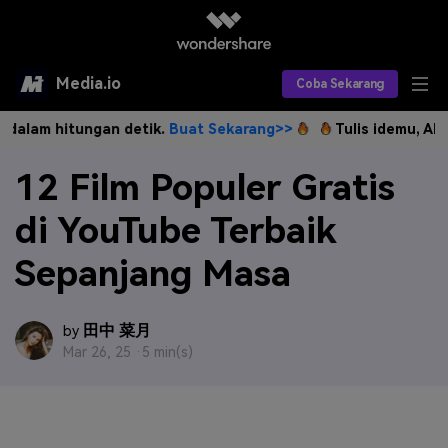
Media.io
Coba Sekarang
 hitungan detik.
Buat Sekarang>>
Tulis idemu, AI langsu
Alat AI
12 Film Populer Gratis
Produk AI
AI Video
di YouTube Terbaik
Efek AI
AI Gambar
Asisten Video AI
Sepanjang Masa
AI Audio
Sumber Daya
Editor Video AI
Efek Video
Editor Gambar AI
Harga
Efek Foto
Model AI yang Didukung
田中 菜月
by
Mar 26, 25 ·
5 min(s)
Editor Audio AI
TOP
Veo3
Panduan Pengguna
Apa yang Baru
Find More Solutions >>