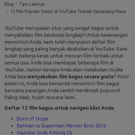
Blog
Tips Lainnya
Masuk
12 Film Populer Gratis di YouTube Terbaik Sepanjang Masa
FAQs
Hubungi Kami
Berkreasi dengan AI
YouTube merupakan situs yang sangat bagus untuk
Tips & Tutorial AI
menyaksikan film berdurasi lengkap! Untuk kesenangan
menonton Anda, kami telah menyusun daftar film
Postingan Terbaru
lengkap yang paling banyak disaksikan di YouTube. Kami
sudah bekerja keras untuk mencari film terbaik untuk
Jelajahi Lebih Banyak >>
semua usia. Anda bisa membayar beberapa film di
YouTube, namun kenapa Anda akan melakukan itu jika
Anda bisa
menyaksikan film bagus secara gratis
? Akhir
pekan ini, Anda bisa bersantai menonton film bagus
bersama pasangan Anda sambil menikmati popcorn!
Paling tidak, itulah rencana kami…
Daftar 12 film bagus untuk navigasi kilat Anda:
Born of Hope
Batman vs Superman Warner Bros 2016
Injustice Gods Among Us