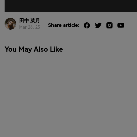
田中 菜月
Share article:
Mar 26, 25
You May Also Like