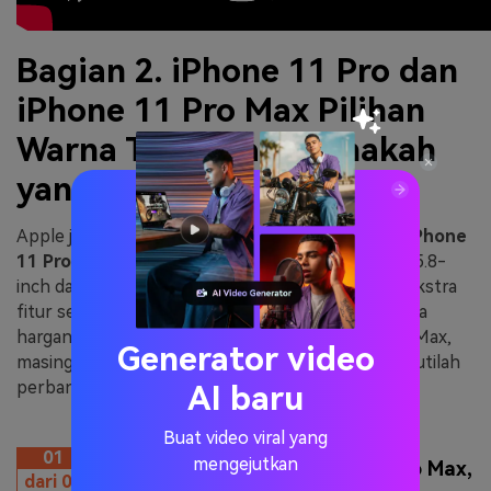
Bagian 2. iPhone 11 Pro dan
iPhone 11 Pro Max Pilihan
Warna Tersedia - Manakah
yang terbaik?
Apple juga memperkenalkan
iPhone 11 Pro
dan
iPhone
11 Pro Max
, masing-masing dengan ukuran layar 5.8-
inch dan 6.5-inch. Selain itu, jika mereka memiliki ekstra
fitur seperti Super Retina XDR OLED Display, maka
harganya juga akan lebih mahal. Pada Pro dan Pro Max,
Generator video
masing-masing tersedia 4 warna yang berbeda. Ikutilah
perbandingan warna di bawah ini:
AI baru
Buat video viral yang
01
mengejutkan
IPhone 11 Pro dan iPhone 11 Pro Max,
dari 04