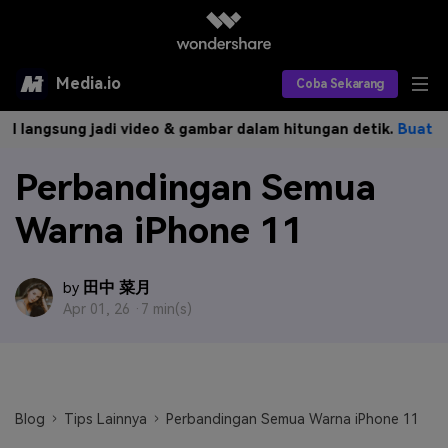
Media.io
Coba Sekarang
sung jadi video & gambar dalam hitungan detik.
Buat Sekarang>
Alat AI
Perbandingan Semua
Produk AI
AI Video
Warna iPhone 11
Efek AI
AI Gambar
Asisten Video AI
AI Audio
Sumber Daya
Editor Video AI
Efek Video
田中 菜月
by
Apr 01, 26 ·
7 min(s)
Editor Gambar AI
Harga
Efek Foto
Model AI yang Didukung
Editor Audio AI
TOP
Veo3
Panduan Pengguna
Apa yang Baru
Find More Solutions >>
Blog
Tips Lainnya
Perbandingan Semua Warna iPhone 11