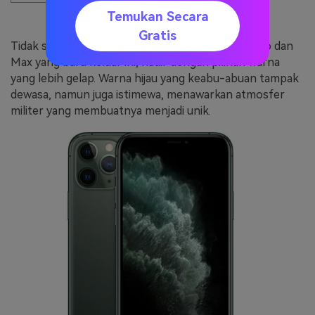
Warna Hijau Gelap.
Temukan Secara
Gratis
Tidak seperti iPhone 11 Hijau minty, iPhone 11 Pro dan
Max yang baru keluar ini, hadir dengan pilihan warna
yang lebih gelap. Warna hijau yang keabu-abuan tampak
dewasa, namun juga istimewa, menawarkan atmosfer
militer yang membuatnya menjadi unik.