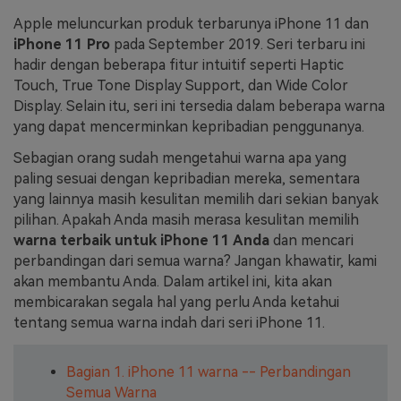
Apple meluncurkan produk terbarunya
iPhone 11
dan
Masuk
FAQs
Hubungi Kami
iPhone 11 Pro
pada September 2019. Seri terbaru ini
hadir dengan beberapa fitur intuitif seperti Haptic
Berkreasi dengan AI
Touch, True Tone Display Support, dan Wide Color
Tips & Tutorial AI
Display. Selain itu, seri ini tersedia dalam beberapa warna
yang dapat mencerminkan kepribadian penggunanya.
Postingan Terbaru
Sebagian orang sudah mengetahui warna apa yang
Jelajahi Lebih Banyak >>
paling sesuai dengan kepribadian mereka, sementara
yang lainnya masih kesulitan memilih dari sekian banyak
pilihan. Apakah Anda masih merasa kesulitan memilih
warna terbaik untuk iPhone 11 Anda
dan mencari
perbandingan dari semua warna? Jangan khawatir, kami
akan membantu Anda. Dalam artikel ini, kita akan
membicarakan segala hal yang perlu Anda ketahui
tentang semua warna indah dari seri iPhone 11.
Bagian 1. iPhone 11 warna -- Perbandingan
Semua Warna