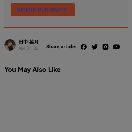
MENGUNDUH GRATIS
田中 菜月
Share article:
Apr 01, 26
You May Also Like