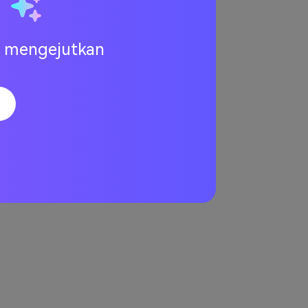
u
ng mengejutkan