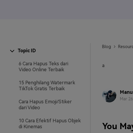
Veo3
Blog
Resourc
Topic ID
6 Cara Hapus Teks dari
a
Video Online Terbaik
15 Penghilang Watermark
TikTok Gratis Terbaik
Manue
Mar 26
Cara Hapus Emoji/Stiker
dari Video
10 Cara Efektif Hapus Objek
You May
di Kinemas