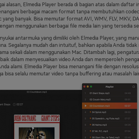
i alasan, Elmedia Player berada di bagian atas dalam daftar in
a menangani berbagai macam format tanpa membutuhkan code
c yang banyak. Bisa memutar format AVI, WMV, FLV, MKV, D
dengan menggunakan berbagai file media lain yang tersedia se
yukai antarmuka yang dimiliki oleh Elmedia Player, yang man
a. Segalanya mudah dan intuituf, bahkan apabila Anda tidak 
ma sekali dalam menggunakan Mac. Ditambah lagi, pengatur
 baik dalam menyesuaikan video Anda dan memperoleh penga
nda alami. Elmedia Player bisa menangani file dengan resolus
ga bisa selalu memutar video tanpa buffering atau masalah lai