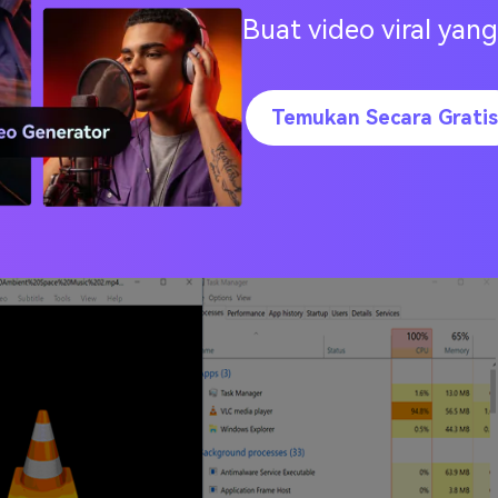
a guna, dan tidak hanya mudah untuk memproses daftar form
Buat video viral ya
n juga alat lengkap yang bisa digunakan untuk membuka form
kan. Berkat adanya V10 bit codec, VLC bisa memproses semua
a membutuhkan tambahan plugin ataupun codec.
Temukan Secara Gratis
ngannya dari VLC ialah tidak bisa memutar video Blu-ray. Ap
 maka terdapat berbagai cara lain untuk memahami VLC deng
juga bisa ditunda secara signifikan dengan menyia-nyiakan sel
Namun, VLC bisa meningkatkan urutannya apabila bisa mengat