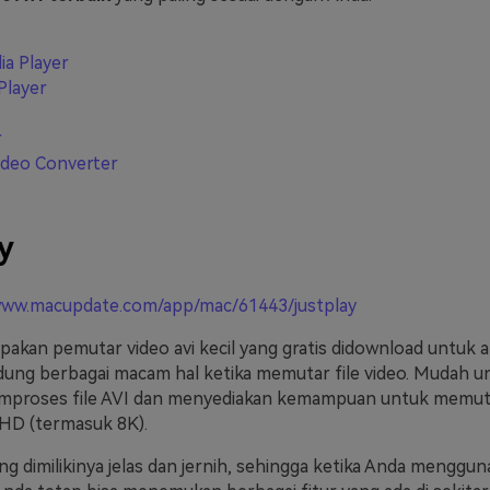
a Player
Player
r
ideo Converter
y
www.macupdate.com/app/mac/61443/justplay
pakan pemutar video avi kecil yang gratis didownload untuk a
ng berbagai macam hal ketika memutar file video. Mudah u
mproses file AVI dan menyediakan kemampuan untuk memuta
a HD (termasuk 8K).
g dimilikinya jelas dan jernih, sehingga ketika Anda menggu