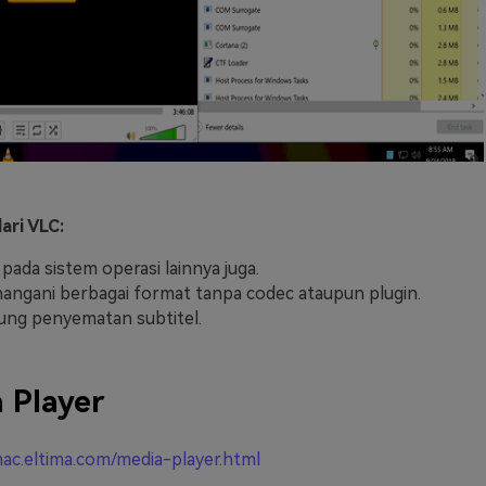
ari VLC:
 pada sistem operasi lainnya juga.
angani berbagai format tanpa codec ataupun plugin.
ng penyematan subtitel.
 Player
mac.eltima.com/media-player.html