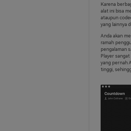
Karena berbaga
alat ini bis
ataupun code
yang lainnya 
Anda akan men
ramah penggun
pengalaman sa
Player sangat
yang pernah A
tinggi, sehing