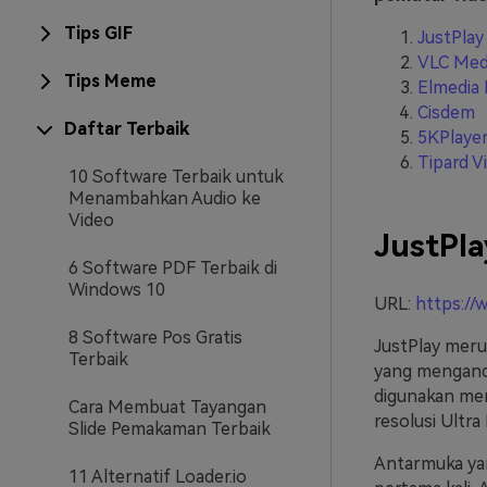
Tips GIF
JustPlay
VLC Medi
Tips Meme
Elmedia 
Cisdem
Daftar Terbaik
5KPlaye
Tipard V
10 Software Terbaik untuk
Menambahkan Audio ke
Video
JustPla
6 Software PDF Terbaik di
Windows 10
URL:
https://
8 Software Pos Gratis
JustPlay meru
Terbaik
yang mengandu
digunakan me
Cara Membuat Tayangan
resolusi Ultr
Slide Pemakaman Terbaik
Antarmuka yan
11 Alternatif Loader.io