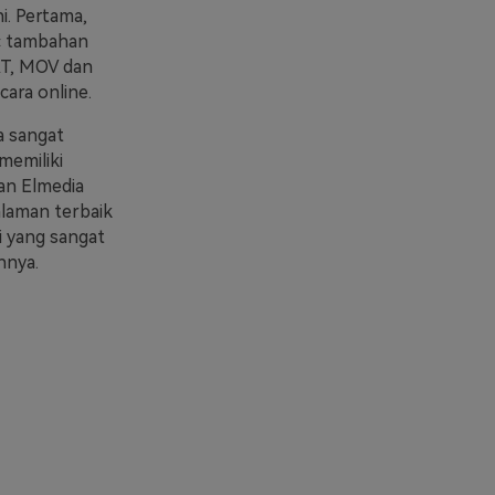
i. Pertama,
c tambahan
AT, MOV dan
cara online.
a sangat
memiliki
an Elmedia
laman terbaik
i yang sangat
nnya.