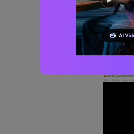
aplikasi serb
panjang, namu
jarang diguna
dibuang tanp
Namun, kekura
memang ingin,
lanjut. Suara 
keahliannya. 
suara.