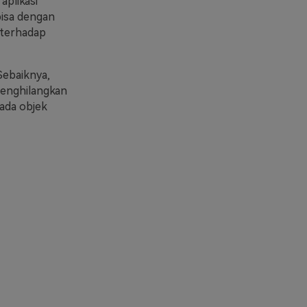
aplikasi
bisa dengan
 terhadap
 Sebaiknya,
 menghilangkan
ada objek