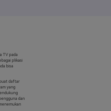
elajahi Lebih Banyak >>
ons >>
a TV pada
agai plikasi
da bisa
buat daftar
gram yang
mendukung
h pengguna dan
k menemukan