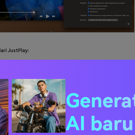
ari JustPlay:
 pengaturan untuk proses pemutaran.
 hingga 8K.
inkan Anda untuk mengelola volume dengan mudah.
Genera
ia Player
AI bar
www.videolan.org/vlc/index.html
 lainnya untuk semua orang yang bertanya-tanya mengenai 
AVI pada Mac merupakan dengan menggunakan VLC Media Play