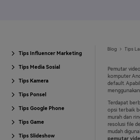
Veo3
Blog
Tips La
Tips Influencer Marketing
Tips Media Sosial
Pemutar vide
komputer Anda
Tips Kamera
default. Apab
menggunakan a
Tips Ponsel
Terdapat berb
Tips Google Phone
opsi terbaik 
murah dan ri
Tips Game
resolusi file 
mudah diguna
Tips Slideshow
pemutar vide