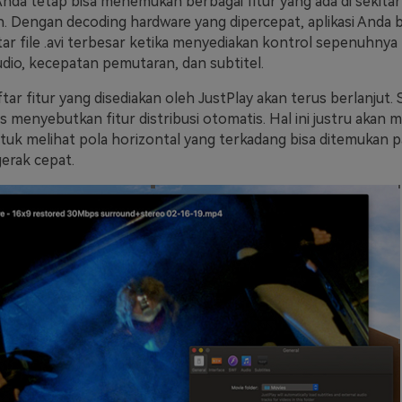
Anda tetap bisa menemukan berbagai fitur yang ada di sekitar 
 Dengan decoding hardware yang dipercepat, aplikasi Anda 
 file .avi terbesar ketika menyediakan kontrol sepenuhnya
udio, kecepatan pemutaran, dan subtitel.
ftar fitur yang disediakan oleh JustPlay akan terus berlanjut.
s menyebutkan fitur distribusi otomatis. Hal ini justru akan
uk melihat pola horizontal yang terkadang bisa ditemukan p
gerak cepat.