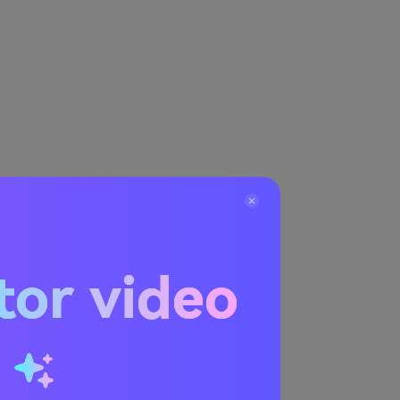
tor video
u
cara untuk
er. VLC ialah