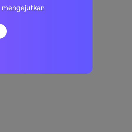
at yang
ng mengejutkan
at file yang
 video yang
abila Anda
an lebih
uruh
asi masalah