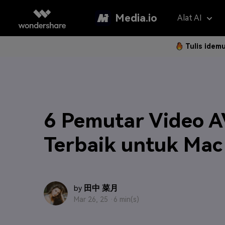
Media.io
Alat AI
Tulis idem
Asisten 
AI Vi
Panduan P
Hapus Water
Foto Jadi 
Gan
Langkah 
Penerjemah V
Teks ke Vi
Gam
6 Pemutar Video A
Langk
Penambah Vid
Ubah Video
Efe
Terbaik untuk Mac
Hapus Latar 
Referensi 
Pem
Klip Otomatis
Filt
FAQ
田中 菜月
by
Subtitle Otom
2K 
Mar 26, 25 ·
6 min(s)
Model AI yan
Pertanyaa
Sering Di
Montase Vide
New