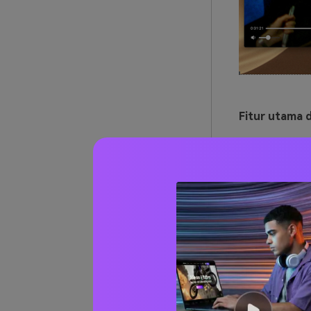
Fitur utama d
Berbagai
Resolusi
Memungk
VLC Med
URL:
https://
Jawaban bagus
membuka file 