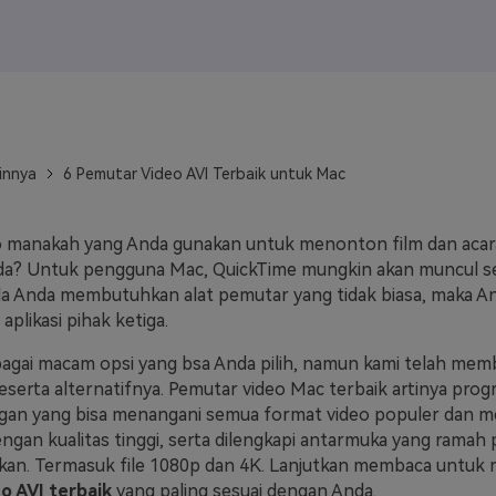
J
Vidu
Pixverse
Hailuo
Runway
Find More Soluti
innya
6 Pemutar Video AVI Terbaik untuk Mac
o manakah yang Anda gunakan untuk menonton film dan acar
? Untuk pengguna Mac, QuickTime mungkin akan muncul seb
ila Anda membutuhkan alat pemutar yang tidak biasa, maka An
plikasi pihak ketiga.
agai macam opsi yang bsa Anda pilih, namun kami telah mem
beserta alternatifnya. Pemutar video Mac terbaik artinya pro
ngan yang bisa menangani semua format video populer dan 
dengan kualitas tinggi, serta dilengkapi antarmuka yang rama
kan. Termasuk file 1080p dan 4K. Lanjutkan membaca untu
o AVI terbaik
yang paling sesuai dengan Anda.