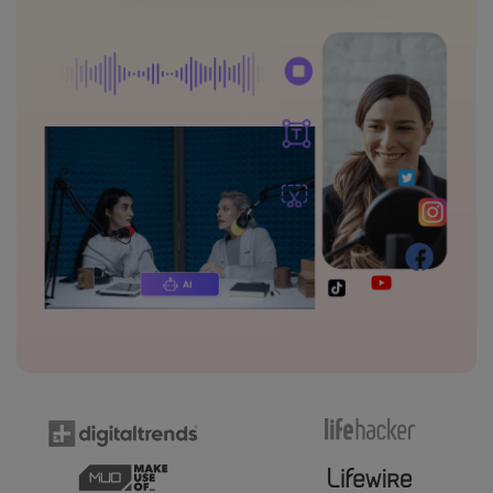
Masuk
FAQs
Hubungi Kami
Berkreasi dengan AI
Tips & Tutorial AI
Postingan Terbaru
Jelajahi Lebih Banyak >>