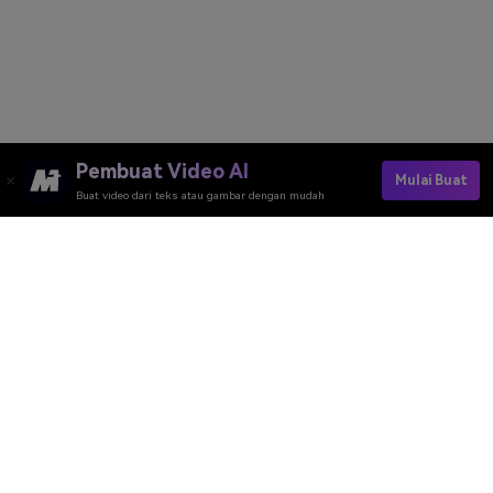
Pembuat Video AI
Mulai Buat
Buat video dari teks atau gambar dengan mudah
Alat Daring Media.io
Peringkat Kualitas:
4.7
(162,357 Votes)
Anda perlu mengedit, mengonversi, atau mengompres dan mengunduh
minimal 1 berkas untuk memberi peringkat!
Kami sudah memprosesnya dengan sempurna
360,090,809
file dengan
ukuran total
10,124
TB