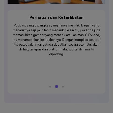
rhatian dan Keterlibatan
Berbagi, Distri
dipangkas yang hanya memiliki bagian yang
Anda tahu bahwa Anda 
 jauh lebih menarik. Selain itu, jika Anda juga
berkualitas ketika audiens
mbar yang menarik atau animasi GIF/video,
lingkaran sosial mereka. 
an keindahannya. Dengan kompilasi seperti
disusun terlihat sepenuhnya
khir yang Anda dapatkan secara otomatis akan
mendistribusikannya un
rlepas dari platform atau portal dimana itu
keuntungan komersial. Ka
diposting.
original dan trek musik b
bawaan Media.io, tak akan 