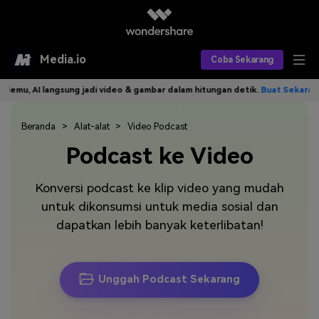
Media.io
Coba Sekarang
, AI langsung jadi video & gambar dalam hitungan detik.
Buat Sekarang>>
Alat AI
Produk AI
Beranda
Alat-alat
Video Podcast
AI Video
Podcast ke Video
Efek AI
AI Gambar
Asisten Video AI
Konversi podcast ke klip video yang mudah
AI Audio
Sumber Daya
Editor Video AI
Efek Video
untuk dikonsumsi untuk media sosial dan
dapatkan lebih banyak keterlibatan!
Editor Gambar AI
Harga
Efek Foto
Model AI yang Didukung
Editor Audio AI
TOP
Veo3
Panduan Pengguna
Apa yang Baru
Unggah Podcast Sekarang
Find More Solutions >>