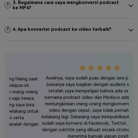
3. Bagaimana cara saya mengkonversi podcast
?
ke MP4?
4. Apa konverter podcast ke video terbaik?
?
Awalnya, saya sudah puas dengan sesi podcast yang
A
saat
biasanya saya bagikan dengan audiens saya. Namun,
b
setelah saya mempelajari bahwa ada sesuatu yang
rang
bernama podcast video dan Media.io adalah alat yang
sa
memungkinkan orang-orang mengkonversi podcast ke
m
sa
video dengan cepat, saya tidak pernah melihat ke
ntuk
belakang lagi. Sekarang saya mempublikasikan video yang
bel
sudah saya konversi di Facebook, Twitter, Instagram, dll.,
sud
ngan
dengan subtitle yang dibuat secara otomatis dan sudah
den
menerima banyak ulasan positif.