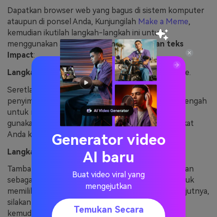
Dapatkan browser web yang bagus di sistem komputer
ataupun di ponsel Anda, Kunjungilah
Make a Meme
,
kemudian ikutilah langkah-langkah ini untuk
menggunakan alat
pembuat meme dengan teks
Impact
:
Langkah 1:
Unggah foto yang akan dijadikan meme.
Seretlah foto Anda dan letakkan di beranda
penyimpanan perangkat Anda, atau klik halaman tengah
untuk mengunggah foto apa pun yang ingin Anda
gunakan sebagai meme dari penyimpanan perangkat
Anda ke alat online ini.
Generator video
Langkah 2:
Edit meme.
AI baru
Tambahkan font Impact ke foto yang Anda gunakan
Buat video viral yang
sebagai meme. Alat ini juga memudahkan Anda untuk
mengejutkan
memilih warna teks dan warna garis luarnya. Selanjutnya,
silakan ketik teks di bagian atas dan bawah foto,
Temukan Secara
kemudian atur pengaturan privasi meme beserta