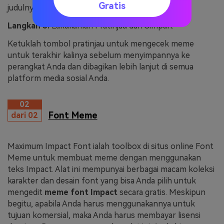
Gratis
judulnya. Terakhir, ketuklah opsi "Buat Meme".
Langkah 3:
Lakukanlah Pratinjau dan Simpan.
Ketuklah tombol pratinjau untuk mengecek meme
untuk terakhir kalinya sebelum menyimpannya ke
perangkat Anda dan dibagikan lebih lanjut di semua
platform media sosial Anda.
02
Font Meme
dari 02
Maximum Impact Font ialah toolbox di situs online Font
Meme untuk membuat meme dengan menggunakan
teks Impact. Alat ini mempunyai berbagai macam koleksi
karakter dan desain font yang bisa Anda pilih untuk
mengedit
meme font Impact
secara gratis. Meskipun
begitu, apabila Anda harus menggunakannya untuk
tujuan komersial, maka Anda harus membayar lisensi