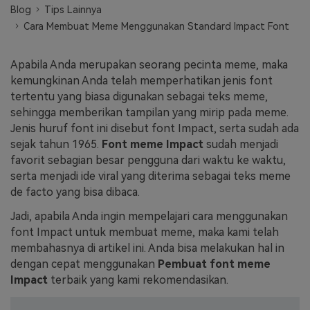
Blog
Tips Lainnya
Masuk
Cara Membuat Meme Menggunakan Standard Impact Font
FAQs
Hubungi Kami
Berkreasi dengan AI
Apabila Anda merupakan seorang pecinta meme, maka
Tips & Tutorial AI
kemungkinan Anda telah memperhatikan jenis font
tertentu yang biasa digunakan sebagai teks meme,
Postingan Terbaru
sehingga memberikan tampilan yang mirip pada meme.
Jenis huruf font ini disebut font Impact, serta sudah ada
Jelajahi Lebih Banyak >>
sejak tahun 1965.
Font meme Impact
sudah menjadi
favorit sebagian besar pengguna dari waktu ke waktu,
serta menjadi ide viral yang diterima sebagai teks meme
de facto yang bisa dibaca.
Jadi, apabila Anda ingin mempelajari cara menggunakan
font Impact untuk membuat meme, maka kami telah
membahasnya di artikel ini. Anda bisa melakukan hal in
dengan cepat menggunakan
Pembuat font meme
Impact
terbaik yang kami rekomendasikan.