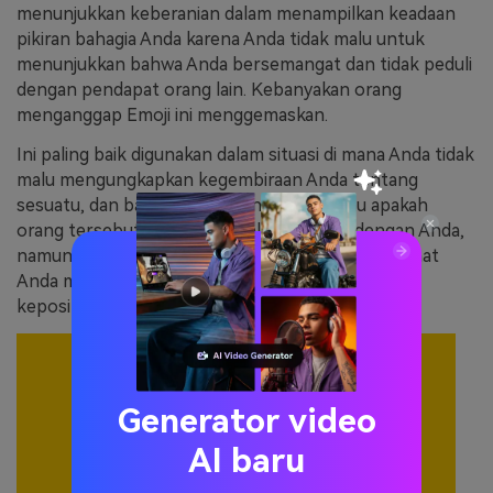
menunjukkan keberanian dalam menampilkan keadaan
pikiran bahagia Anda karena Anda tidak malu untuk
menunjukkan bahwa Anda bersemangat dan tidak peduli
dengan pendapat orang lain. Kebanyakan orang
menganggap Emoji ini menggemaskan.
Ini paling baik digunakan dalam situasi di mana Anda tidak
malu mengungkapkan kegembiraan Anda tentang
sesuatu, dan bahkan ketika Anda tidak tahu apakah
orang tersebut merasakan hal yang sama dengan Anda,
namun Anda tidak peduli. Ini juga bisa digunakan saat
Anda mencoba menunjukkan kebahagiaan dan
kepositifan dalam situasi yang suram secara ironis.
Generator video
AI baru