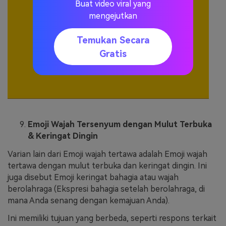
Buat video viral yang
mengejutkan
Temukan Secara
Gratis
Emoji Wajah Tersenyum dengan Mulut Terbuka
& Keringat Dingin
Varian lain dari Emoji wajah tertawa adalah Emoji wajah
tertawa dengan mulut terbuka dan keringat dingin. Ini
juga disebut Emoji keringat bahagia atau wajah
berolahraga (Ekspresi bahagia setelah berolahraga, di
mana Anda senang dengan kemajuan Anda).
Ini memiliki tujuan yang berbeda, seperti respons terkait