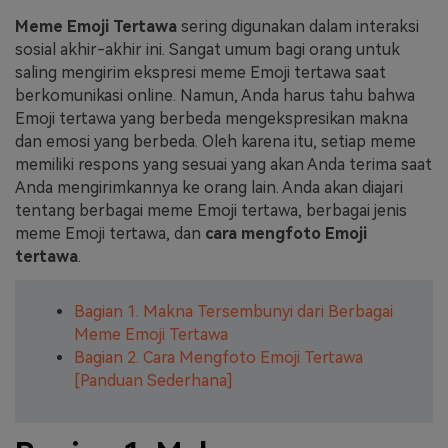
Meme Emoji Tertawa
sering digunakan dalam interaksi
Masuk
FAQs
Hubungi Kami
sosial akhir-akhir ini. Sangat umum bagi orang untuk
saling mengirim ekspresi meme Emoji tertawa saat
Berkreasi dengan AI
berkomunikasi online. Namun, Anda harus tahu bahwa
Tips & Tutorial AI
Emoji tertawa yang berbeda mengekspresikan makna
dan emosi yang berbeda. Oleh karena itu, setiap meme
Postingan Terbaru
memiliki respons yang sesuai yang akan Anda terima saat
Anda mengirimkannya ke orang lain. Anda akan diajari
Jelajahi Lebih Banyak >>
tentang berbagai meme Emoji tertawa, berbagai jenis
meme Emoji tertawa, dan
cara mengfoto Emoji
tertawa
.
Bagian 1. Makna Tersembunyi dari Berbagai
Meme Emoji Tertawa
Bagian 2. Cara Mengfoto Emoji Tertawa
[Panduan Sederhana]