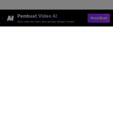
Pembuat Video AI
Mulai Buat
Buat video dari teks atau gambar dengan mudah
Pembuat Video AI
Pembuat Gambar AI
Pembuat Musik AI
Template & Filter AI
Penghapus Watermark