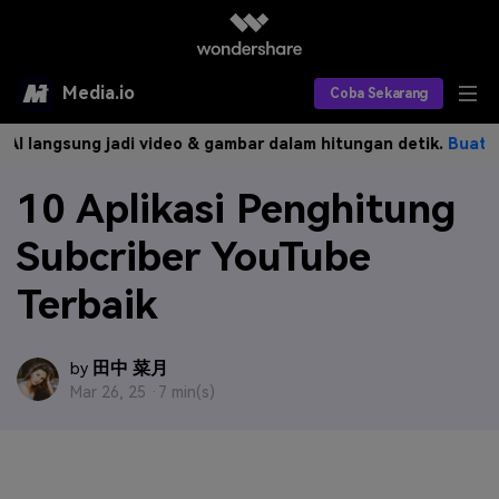
Media.io
Coba Sekarang
ngsung jadi video & gambar dalam hitungan detik.
Buat Sekaran
Alat AI
10 Aplikasi Penghitung
Produk AI
AI Video
Subcriber YouTube
Efek AI
AI Gambar
Asisten Video AI
Terbaik
AI Audio
Sumber Daya
Editor Video AI
Efek Video
Editor Gambar AI
Harga
Efek Foto
Model AI yang Didukung
田中 菜月
by
Mar 26, 25 ·
7 min(s)
Editor Audio AI
TOP
Veo3
Panduan Pengguna
Apa yang Baru
Find More Solutions >>