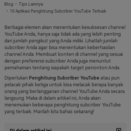
Blog
Tips Lainnya
Masuk
10 Aplikasi Penghitung Subcriber YouTube Terbaik
FAQs
Hubungi Kami
Berkreasi dengan AI
Berbagai elemen akan menentukan kesuksesan channel
Tips & Tutorial AI
YouTube Anda, hanya saja tidak ada yang lebih penting
dari jumlah pengikut yang Anda miliki. Lihatlah jumlah
Postingan Terbaru
subcriber Anda agar bisa menentukan keberhasilan
channel Anda. Membuat konten di channel yang sesuai
Jelajahi Lebih Banyak >>
dengan preferensi subcriber Anda juga menuntut
pemahaman tentang siapakah target penonton Anda.
Diperlukan
Penghitung Subcriber YouTube
atau pun
pelacak pihak ketiga untuk bisa melacak berapa banyak
orang yang berlangganan channel YouTube Anda secara
langsung. Maka di dalam artikel ini, Anda akan
menemukan beberapa penghitung subcriber YouTube
yang terbaik. Marilah kita bahas sekarang!
Di dalam artikel ini