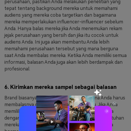
perusahaan, pastikan Anda melakukan penelitian yang
tepat tentang background mereka untuk memahami
audiens yang mereka coba targetkan dan bagaimana
mereka memperlakukan influencer-influencer sebelum
Anda. Hanya balas mereka jika Anda menemukan rekam
jejak perusahaan yang bersih dan jika itu cocok untuk
audiens Anda. Ini juga akan membantu Anda lebih
memahami perusahaan tersebut yang mana berguna
saat Anda membalas mereka. Ketika Anda memiliki semua
informasi, balasan Anda juga akan lebih berdampak dan
profesional.
6. Kirimkan mereka sampel sebagai balasan
Brand biasanya menyebutkan waktu di mana Anda harus
membalasnya dalam kurun waktu tertentu. Jika Anda
memiliki cukup waktu, pastikan Anda membalasnya
dengan contoh konten yang terkait dengan kebutuhan
mereka. Ini akan membuat Anda mendapatkan rasa