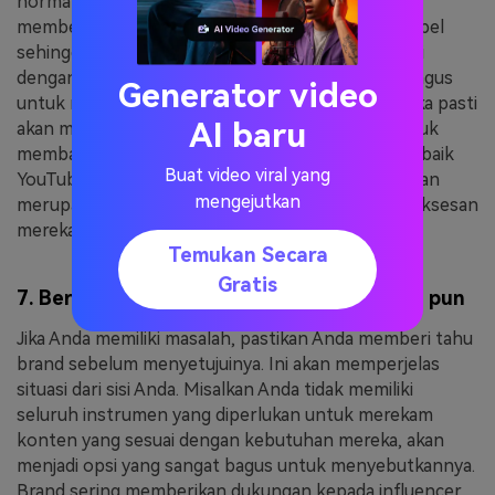
hormat mereka dan akan memungkinkan mereka
memberikan wawasan yang berguna tentang sampel
sehingga Anda dapat meningkatkan konten sesuai
dengan kebutuhan mereka. Ini adalah cara yang bagus
Generator video
untuk memulai ikatan bisnis yang sehat dan mereka pasti
AI baru
akan menghargai bahwa Anda berusaha keras untuk
membalas proposal mereka. Semua influencer terbaik
Buat video viral yang
YouTube selalu mengikuti cara ini sebagai aturan dan
mengejutkan
merupakan faktor yang berkontribusi dalam kesuksesan
mereka di industri ini.
Temukan Secara
Gratis
7. Beri tahu mereka tentang masalah apa pun
Jika Anda memiliki masalah, pastikan Anda memberi tahu
brand sebelum menyetujuinya. Ini akan memperjelas
situasi dari sisi Anda. Misalkan Anda tidak memiliki
seluruh instrumen yang diperlukan untuk merekam
konten yang sesuai dengan kebutuhan mereka, akan
menjadi opsi yang sangat bagus untuk menyebutkannya.
Brand sering memberikan dukungan kepada influencer