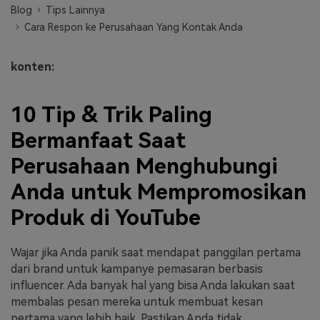
Blog
Tips Lainnya
Masuk
Cara Respon ke Perusahaan Yang Kontak Anda
FAQs
Hubungi Kami
Berkreasi dengan AI
konten:
Tips & Tutorial AI
10 Tip & Trik Paling
Postingan Terbaru
Bermanfaat Saat
Jelajahi Lebih Banyak >>
Perusahaan Menghubungi
Anda untuk Mempromosikan
Produk di YouTube
Wajar jika Anda panik saat mendapat panggilan pertama
dari brand untuk kampanye pemasaran berbasis
influencer. Ada banyak hal yang bisa Anda lakukan saat
membalas pesan mereka untuk membuat kesan
pertama yang lebih baik. Pastikan Anda tidak