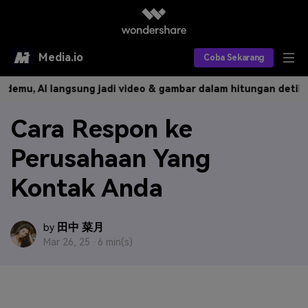
Media.io
Coba Sekarang
emu, AI langsung jadi video & gambar dalam hitungan detik.
Bua
Alat AI
Cara Respon ke
Produk AI
AI Video
Perusahaan Yang
Efek AI
AI Gambar
Asisten Video AI
Kontak Anda
AI Audio
Sumber Daya
Editor Video AI
Efek Video
Editor Gambar AI
Harga
Efek Foto
Model AI yang Didukung
田中 菜月
by
Mar 26, 25 ·
6 min(s)
Editor Audio AI
TOP
Veo3
Panduan Pengguna
Apa yang Baru
Find More Solutions >>