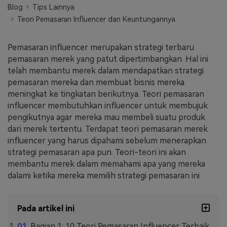
Blog
Tips Lainnya
Masuk
Teori Pemasaran Influencer dan Keuntungannya
FAQs
Hubungi Kami
Berkreasi dengan AI
Pemasaran influencer merupakan strategi terbaru
Tips & Tutorial AI
pemasaran merek yang patut dipertimbangkan. Hal ini
telah membantu merek dalam mendapatkan strategi
Postingan Terbaru
pemasaran mereka dan membuat bisnis mereka
meningkat ke tingkatan berikutnya. Teori pemasaran
Jelajahi Lebih Banyak >>
influencer membutuhkan influencer untuk membujuk
pengikutnya agar mereka mau membeli suatu produk
dari merek tertentu. Terdapat teori pemasaran merek
influencer yang harus dipahami sebelum menerapkan
strategi pemasaran apa pun. Teori-teori ini akan
membantu merek dalam memahami apa yang mereka
dalami ketika mereka memilih strategi pemasaran ini.
Pada artikel ini
Bagian 1: 10 Teori Pemasaran Influencer Terbaik