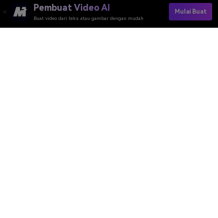
Pembuat Video AI
Mulai Buat
Buat video dari teks atau gambar dengan mudah
Pembuat Video AI
Pembuat Gambar AI
Pembuat Musik AI
Template & Filter AI
Penghapus Watermark
Sumber Daya