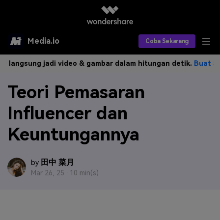
Media.io
Coba Sekarang
sung jadi video & gambar dalam hitungan detik.
Buat Sekarang>
Alat AI
Teori Pemasaran
Produk AI
AI Video
Influencer dan
Efek AI
AI Gambar
Asisten Video AI
Keuntungannya
AI Audio
Sumber Daya
Editor Video AI
Efek Video
Editor Gambar AI
Harga
Efek Foto
Model AI yang Didukung
田中 菜月
by
Mar 26, 25 ·
10 min(s)
Editor Audio AI
TOP
Veo3
Panduan Pengguna
Apa yang Baru
Find More Solutions >>