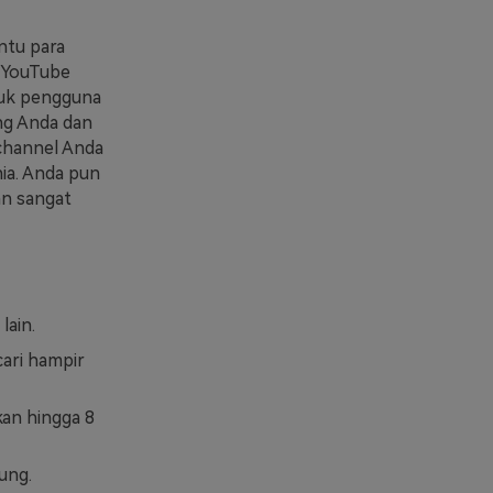
ntu para
 YouTube
tuk pengguna
ing Anda dan
channel Anda
nia. Anda pun
an sangat
lain.
ari hampir
an hingga 8
ung.