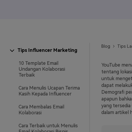
Veo3
Blog
Tips La
Tips Influencer Marketing
10 Template Email
YouTube mena
Undangan Kolaborasi
tentang lokas
Terbaik
untuk mengeta
dapat melakuk
Cara Menulis Ucapan Terima
Demografi pen
Kasih Kepada Influencer
apapun bahkan
yang tersedia
Cara Membalas Email
dalam artikel ha
Kolaborasi
Cara Terbaik untuk Menulis
Email Kolaborasi Bisnis