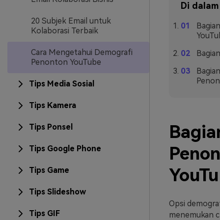
Di dalam 
20 Subjek Email untuk
Bagia
Kolaborasi Terbaik
YouTub
Cara Mengetahui Demografi
Bagian
Penonton YouTube
Bagian
Penon
Tips Media Sosial
Tips Kamera
Bagia
Tips Ponsel
Penon
Tips Google Phone
YouTu
Tips Game
Tips Slideshow
Opsi demograf
Tips GIF
menemukan ch