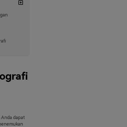
ngan
afi
ografi
a Anda dapat
 menemukan