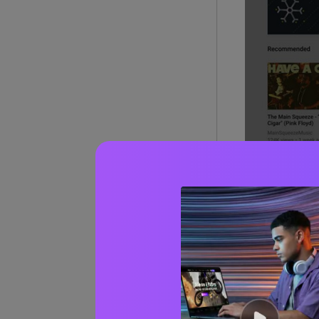
Langkah 2: Kini
YouTube Anda b
konten, waktu
Anda.