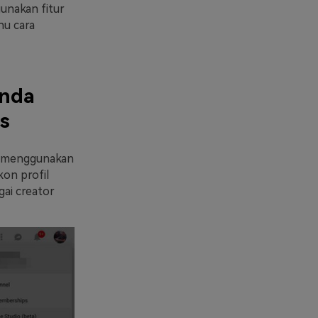
unakan fitur
hu cara
Anda
s
a menggunakan
kon profil
ai creator