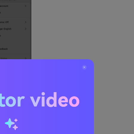
a analitik
as, perangkat,
tor video
n channel
u