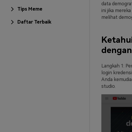
data demogra
Tips Meme
ini jika merek
melihat demog
Daftar Terbaik
Ketahu
dengan
Langkah 1: P
login kredensi
Anda kemudian
studio.