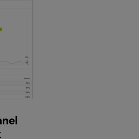
nnel
k