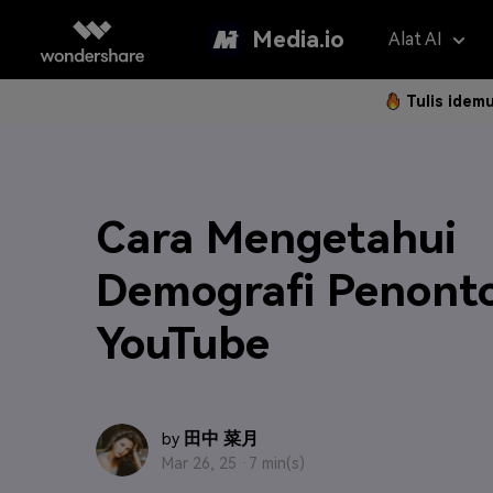
Media.io
Alat AI
Tulis idem
Asisten 
AI Vi
Panduan P
Hapus Water
Foto Jadi 
Gan
Cara Mengetahui
Langkah 
Penerjemah V
Teks ke Vi
Gam
Langk
Demografi Penont
Penambah Vid
Ubah Video
Efe
YouTube
Hapus Latar 
Referensi 
Pem
Klip Otomatis
Filt
FAQ
Subtitle Otom
2K 
田中 菜月
by
Model AI yan
Pertanyaa
Mar 26, 25 ·
7 min(s)
Sering Di
Montase Vide
New