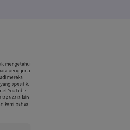
elajahi Lebih Banyak >>
ons >>
uk mengetahui
 para pengguna
adi mereka
ang spesifik.
nnel YouTube
rapa cara lain
an kami bahas