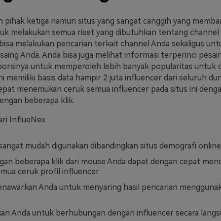
h pihak ketiga namun situs yang sangat canggih yang memba
uk melakukan semua riset yang dibutuhkan tentang channel
bisa melakukan pencarian terkait channel Anda sekaligus un
esaing Anda. Anda bisa juga melihat informasi terperinci pesa
porsinya untuk memperoleh lebih banyak popularitas untuk 
 ini memiliki basis data hampir 2 juta influencer dari seluruh du
epat menemukan ceruk semua influencer pada situs ini deng
engan beberapa klik.
ari InflueNex
sangat mudah digunakan dibandingkan situs demografi online 
an beberapa klik dari mouse Anda dapat dengan cepat menc
mua ceruk profil influencer.
menawarkan Anda untuk menyaring hasil pencarian menggunak
n Anda untuk berhubungan dengan influencer secara langs