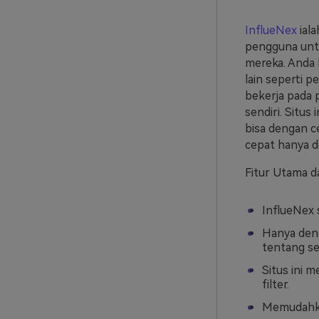
InflueNex
iala
pengguna unt
mereka. Anda 
lain seperti p
bekerja pada 
sendiri. Situs
bisa dengan c
cepat hanya d
Fitur Utama d
InflueNex 
Hanya deng
tentang se
Situs ini 
filter.
Memudahka