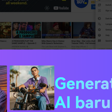
 di sisi kiri panel channel YouTube klik tombol "Analytics". Pad
isa melihat komentar, berbagi, like, dislike, sumber lalu lint
Genera
 menonton, demografi banyak hal lain yang berkaitan denga
AI bar