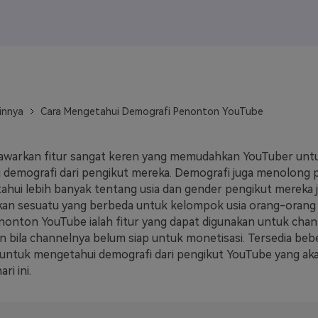
J
Vidu
Pixverse
Hailuo
Runway
Find More Soluti
innya
Cara Mengetahui Demografi Penonton YouTube
warkan fitur sangat keren yang memudahkan YouTuber unt
i demografi dari pengikut mereka. Demografi juga menolong
hui lebih banyak tentang usia dan gender pengikut mereka j
an sesuatu yang berbeda untuk kelompok usia orang-orang y
onton YouTube ialah fitur yang dapat digunakan untuk cha
 bila channelnya belum siap untuk monetisasi. Tersedia bebe
 untuk mengetahui demografi dari pengikut YouTube yang ak
ri ini.