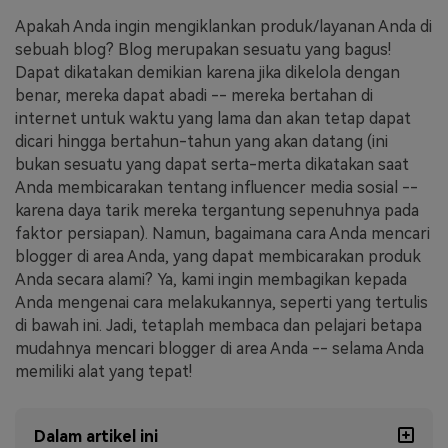
Apakah Anda ingin mengiklankan produk/layanan Anda di
Masuk
FAQs
Hubungi Kami
sebuah blog? Blog merupakan sesuatu yang bagus!
Dapat dikatakan demikian karena jika dikelola dengan
Berkreasi dengan AI
benar, mereka dapat abadi -- mereka bertahan di
Tips & Tutorial AI
internet untuk waktu yang lama dan akan tetap dapat
dicari hingga bertahun-tahun yang akan datang (ini
Postingan Terbaru
bukan sesuatu yang dapat serta-merta dikatakan saat
Anda membicarakan tentang influencer media sosial --
Jelajahi Lebih Banyak >>
karena daya tarik mereka tergantung sepenuhnya pada
faktor persiapan). Namun, bagaimana cara Anda mencari
blogger di area Anda, yang dapat membicarakan produk
Anda secara alami? Ya, kami ingin membagikan kepada
Anda mengenai cara melakukannya, seperti yang tertulis
di bawah ini. Jadi, tetaplah membaca dan pelajari betapa
mudahnya mencari blogger di area Anda -- selama Anda
memiliki alat yang tepat!
Dalam artikel ini