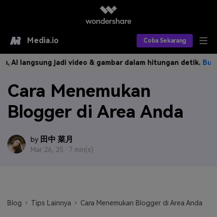
Media.io
Coba Sekarang
langsung jadi video & gambar dalam hitungan detik.
Buat Sekar
Alat AI
Cara Menemukan
Produk AI
AI Video
Blogger di Area Anda
Efek AI
AI Gambar
Asisten Video AI
AI Audio
Sumber Daya
Editor Video AI
Efek Video
田中 菜月
by
Mar 26, 25 ·
7 min(s)
Editor Gambar AI
Harga
Efek Foto
Model AI yang Didukung
Editor Audio AI
TOP
Veo3
Panduan Pengguna
Apa yang Baru
Find More Solutions >>
Blog
Tips Lainnya
Cara Menemukan Blogger di Area Anda