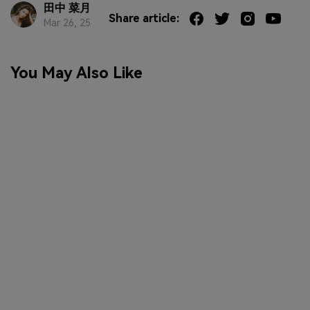
田中 菜月
Share article:
Mar 26, 25
You May Also Like