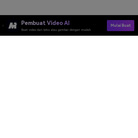
Pembuat Video AI
Mulai Buat
Buat video dari teks atau gambar dengan mudah
Pembuat Video AI
Pembuat Gambar AI
Pembuat Musik AI
Template & Filter AI
Penghapus Watermark