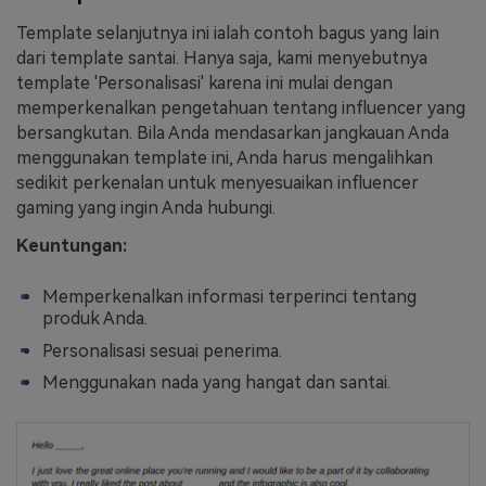
Template selanjutnya ini ialah contoh bagus yang lain
dari template santai. Hanya saja, kami menyebutnya
template 'Personalisasi' karena ini mulai dengan
memperkenalkan pengetahuan tentang influencer yang
bersangkutan. Bila Anda mendasarkan jangkauan Anda
menggunakan template ini, Anda harus mengalihkan
sedikit perkenalan untuk menyesuaikan influencer
gaming yang ingin Anda hubungi.
Keuntungan:
Memperkenalkan informasi terperinci tentang
produk Anda.
Personalisasi sesuai penerima.
Menggunakan nada yang hangat dan santai.