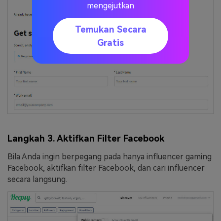
mengejutkan
Temukan Secara
Gratis
Langkah 3. Aktifkan Filter Facebook
Bila Anda ingin berpegang pada hanya influencer gaming
Facebook, aktifkan filter Facebook, dan cari influencer
secara langsung.