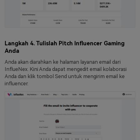
Langkah 4. Tulislah Pitch Influencer Gaming
Anda
Anda akan diarahkan ke halaman layanan email dari
InflueNex. Kini Anda dapat mengedit email kolaborasi
Anda dan klik tombol Send untuk mengirim email ke
influencer.