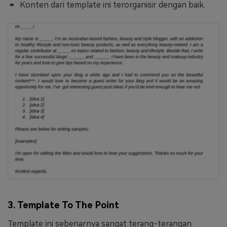
Konten dari template ini terorganisir dengan baik.
3. Template To The Point
Template ini sebenarnya sangat terang-terangan.