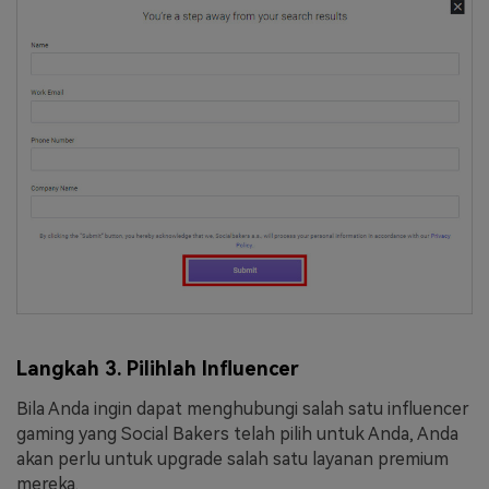
Langkah 3. Pilihlah Influencer
Bila Anda ingin dapat menghubungi salah satu influencer
gaming yang Social Bakers telah pilih untuk Anda, Anda
akan perlu untuk upgrade salah satu layanan premium
mereka.