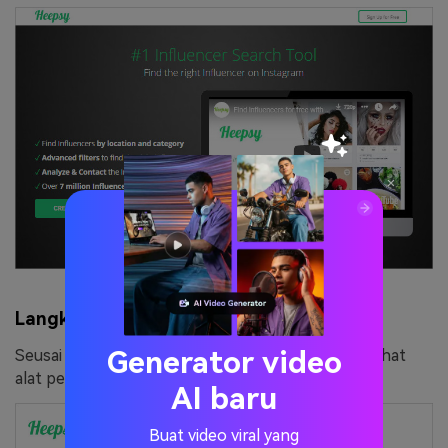
Langkah 2. Isi Formulir Akun
Generator video
Seusai mendaftar di Heepsy, Anda akan perlu melihat
alat pencarian.
AI baru
Buat video viral yang