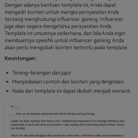
Dengan adanya bantuan template ini, Anda dapat
mengedit konten untuk mengisi persyaratan Anda
tentang menghubungi influencer gaming. Influencer
juga akan segera mengetahui persyaratan Anda.
Template ini umumnya sederhana, dan bila Anda ingin
membuatnya spesifik untuk influencer gaming, Anda
akan perlu mengubah konten tertentu pada template.
Keuntungan:
Terang-terangan dan jujur.
Menyediakan contoh dari konten yang diinginkan.
Nada dari template ini dapat diubah menjadi menarik.