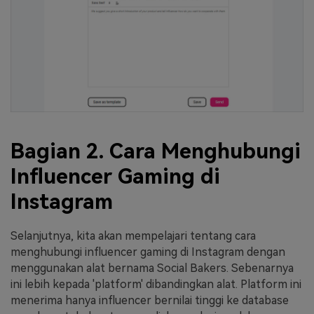
Bagian 2. Cara Menghubungi
Influencer Gaming di
Instagram
Selanjutnya, kita akan mempelajari tentang cara
menghubungi influencer gaming di Instagram dengan
menggunakan alat bernama Social Bakers. Sebenarnya
ini lebih kepada 'platform' dibandingkan alat. Platform ini
menerima hanya influencer bernilai tinggi ke database