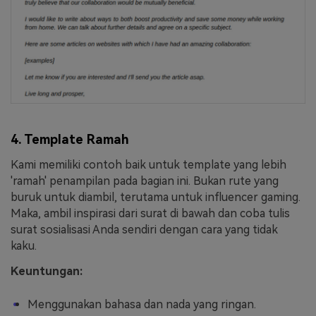
4. Template Ramah
Kami memiliki contoh baik untuk template yang lebih
'ramah' penampilan pada bagian ini. Bukan rute yang
buruk untuk diambil, terutama untuk influencer gaming.
Maka, ambil inspirasi dari surat di bawah dan coba tulis
surat sosialisasi Anda sendiri dengan cara yang tidak
kaku.
Keuntungan:
Menggunakan bahasa dan nada yang ringan.