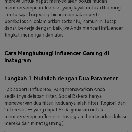
mereka untuk dapat menyediakan solusi mudah
mempersempit influencer yang layak untuk dihubungi.
Tentu saja, bagi yang lain ini nampak seperti
pembatasan, dalam artian tertentu, namun ini tetap
dapat bekerja dengan baik jika Anda mencari influencer
tingkat menengah dan atas.
Cara Menghubungi Influencer Gaming di
Instagram
Langkah 1. Mulailah dengan Dua Parameter
Tak seperti InflueNex, yang menawarkan Anda
sedikitnya delapan filter, Social Bakers hanya
menawarkan dua filter. Keduanya ialah filter 'Region' dan
'Interests' — yang dapat Anda gunakan untuk
mempersempit influencer Instagram berdasarkan lokasi
mereka dan minat (gaming.)