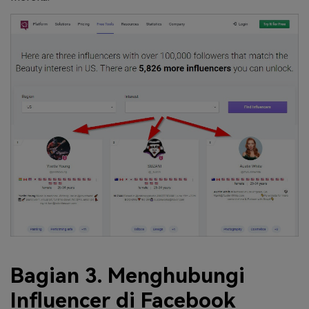
Bagian 3. Menghubungi
Influencer di Facebook