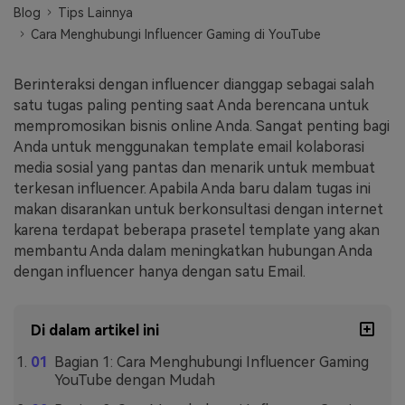
Blog
Tips Lainnya
Masuk
Cara Menghubungi Influencer Gaming di YouTube
FAQs
Hubungi Kami
Berkreasi dengan AI
Berinteraksi dengan influencer dianggap sebagai salah
Tips & Tutorial AI
satu tugas paling penting saat Anda berencana untuk
mempromosikan bisnis online Anda. Sangat penting bagi
Postingan Terbaru
Anda untuk menggunakan template email kolaborasi
media sosial yang pantas dan menarik untuk membuat
Jelajahi Lebih Banyak >>
terkesan influencer. Apabila Anda baru dalam tugas ini
makan disarankan untuk berkonsultasi dengan internet
karena terdapat beberapa prasetel template yang akan
membantu Anda dalam meningkatkan hubungan Anda
dengan influencer hanya dengan satu Email.
Di dalam artikel ini
Bagian 1: Cara Menghubungi Influencer Gaming
YouTube dengan Mudah