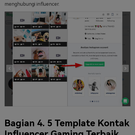
menghubungi influencer.
Bagian 4. 5 Template Kontak
Influencer Gaming Terbaik