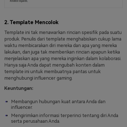
2. Template Mencolok
Template ini tak menawarkan rincian spesifik pada suatu
produk. Penulis dari template menghabiskan cukup lama
waktu membicarakan diri mereka dan apa yang mereka
lakukan, dan juga tak memberikan rincian apapun ketika
menjelaskan apa yang mereka inginkan dalam kolaborasi.
Hanya saja Anda dapat mengubah konten dalam
template ini untuk membuatnya pantas untuk
menghubungi influencer gaming.
Keuntungan:
Membangun hubungan kuat antara Anda dan
influencer.
Mengirimkan informasi terperinci tentang diri Anda
serta perusahaan Anda.