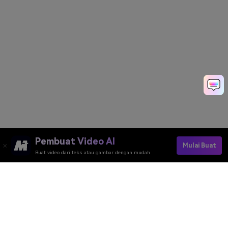
Pembuat Video AI
Mulai Buat
Buat video dari teks atau gambar dengan mudah
Pembuat Video AI