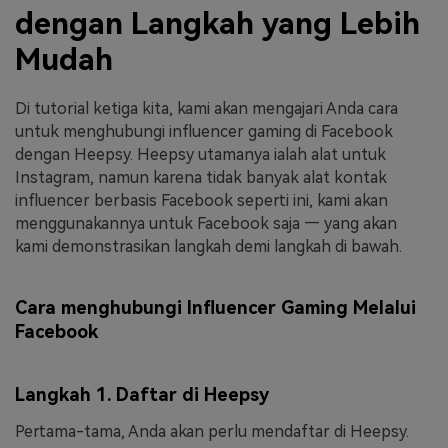
dengan Langkah yang Lebih
Mudah
Di tutorial ketiga kita, kami akan mengajari Anda cara
untuk menghubungi influencer gaming di Facebook
dengan Heepsy. Heepsy utamanya ialah alat untuk
Instagram, namun karena tidak banyak alat kontak
influencer berbasis Facebook seperti ini, kami akan
menggunakannya untuk Facebook saja — yang akan
kami demonstrasikan langkah demi langkah di bawah.
Cara menghubungi Influencer Gaming Melalui
Facebook
Langkah 1. Daftar di Heepsy
Pertama-tama, Anda akan perlu mendaftar di Heepsy.