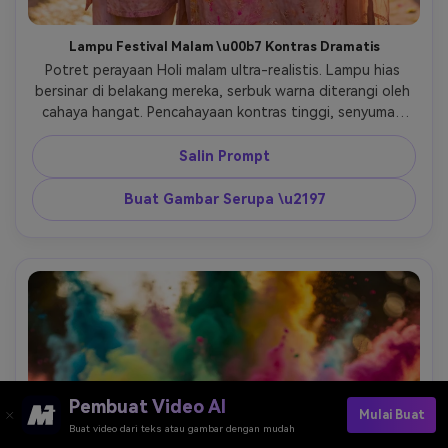
Lampu Festival Malam \u00b7 Kontras Dramatis
Potret perayaan Holi malam ultra-realistis. Lampu hias 
bersinar di belakang mereka, serbuk warna diterangi oleh 
cahaya hangat. Pencahayaan kontras tinggi, senyuman 
emosional, tekstur kulit realistis, kedalaman sinematik, 4K 
HDR tajam, konsistensi identitas terjaga. 
Salin Prompt
Buat Gambar Serupa \u2197
Pembuat Video AI
Mulai Buat
Buat video dari teks atau gambar dengan mudah