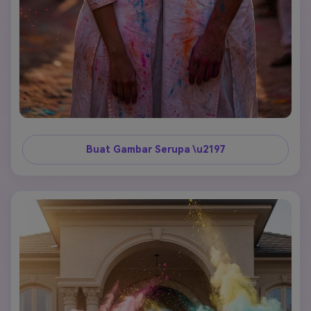
Buat Gambar Serupa \u2197