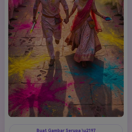
Buat Gambar Serupa \u2197