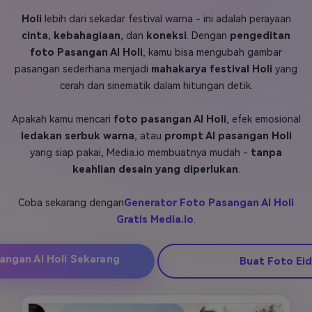
Holi
lebih dari sekadar festival warna - ini adalah perayaan
Masuk
FAQs
Hubungi Kami
cinta
,
kebahagiaan
, dan
koneksi
. Dengan
pengeditan
foto Pasangan AI Holi
, kamu bisa mengubah gambar
Berkreasi dengan AI
pasangan sederhana menjadi
mahakarya festival Holi
yang
Tips & Tutorial AI
cerah dan sinematik dalam hitungan detik.
Postingan Terbaru
Apakah kamu mencari
foto pasangan AI Holi
, efek emosional
Jelajahi Lebih Banyak >>
ledakan serbuk warna
, atau
prompt AI pasangan Holi
yang siap pakai, Media.io membuatnya mudah -
tanpa
keahlian desain yang diperlukan
.
Coba sekarang dengan
Generator Foto Pasangan AI Holi
Gratis Media.io
.
angan AI Holi Sekarang
Buat Foto Eid