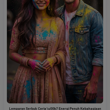
Lemparan Serbuk Ceria \u00b7 Energi Penuh Kebahagiaan