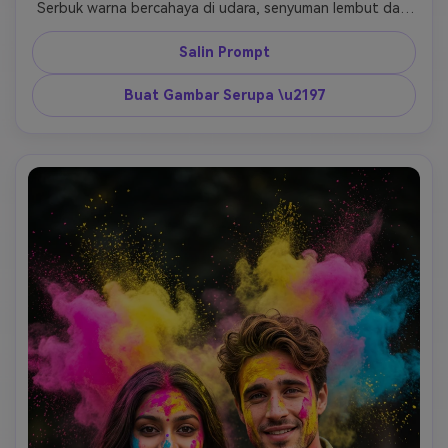
Serbuk warna bercahaya di udara, senyuman lembut dan 
pelukan erat. Pakaian putih tradisional bersulam tertutup 
gulal merah muda dan biru. Pencahayaan rim kuat, cahaya 
Salin Prompt
HDR, realisme ultra-detail, 4K tajam, wajah yang sama 
terjaga. 
Buat Gambar Serupa \u2197