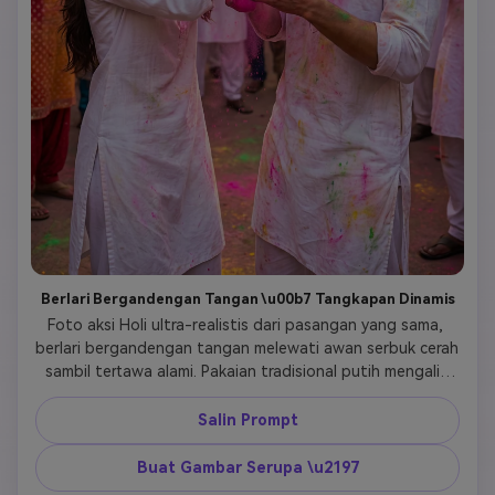
Berlari Bergandengan Tangan \u00b7 Tangkapan Dinamis
Foto aksi Holi ultra-realistis dari pasangan yang sama, 
berlari bergandengan tangan melewati awan serbuk cerah 
sambil tertawa alami. Pakaian tradisional putih mengalir 
dengan gerakan, tertutup gulal cerah. Latar belakang blur 
gerakan, fokus tajam pada wajah. Jalan India yang meriah 
Salin Prompt
dengan dekorasi dan bendera. Pencahayaan sinematik, 
framing dinamis, kedalaman bidang dangkal, HDR, resolusi 
Buat Gambar Serupa \u2197
4K tajam. 