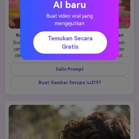
AI baru
Buat video viral yang
mengejutkan
Kontak Mata Lembut \u00b7 Cahaya Alami Siang Hari
Temukan Secara
Buat potret festival Holi yang romantis dari pasangan 
Gratis
yang sama dari foto referensi, pertahankan wajah dan 
identitas mereka yang tepat. Mereka dengan lembut 
mengoleskan gulal merah muda dan kuning di pipi satu 
sama lain sambil tersenyum lembut. Anak laki-laki memakai 
Salin Prompt
kurta putih bersulam, anak perempuan memakai lehenga 
putih dengan detail yang halus. Sinar matahari alami, 
Buat Gambar Serupa \u2197
serbuk warna mengambang di udara, jalan festival Holi 
yang cerah dengan karangan bunga marigold dan 
bendera. Ultra-realistis, warna kulit alami, kedalaman 
bidang dangkal, fotografi sinematik, resolusi 4K tajam, 
fotorealistis. 