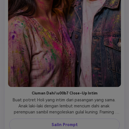
Ciuman Dahi \u00b7 Close-Up Intim
Buat potret Holi yang intim dari pasangan yang sama. 
Anak laki-laki dengan lembut mencium dahi anak 
perempuan sambil mengoleskan gulal kuning. Framing 
close-up, ekspresi emosional, serbuk pastel mengambang 
lembut. Cahaya alami siang hari, latar belakang bokeh 
Salin Prompt