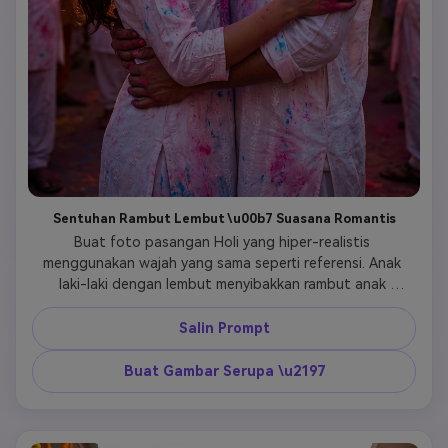
Sentuhan Rambut Lembut \u00b7 Suasana Romantis
Buat foto pasangan Holi yang hiper-realistis 
menggunakan wajah yang sama seperti referensi. Anak 
laki-laki dengan lembut menyibakkan rambut anak 
perempuan sambil mengoleskan gulal merah di pipinya. 
Anak perempuan tersenyum lembut dengan mata sedikit 
Salin Prompt
terpejam. Pencahayaan golden hour, cahaya sinematik, 
kabut serbuk warna di latar belakang. Ultra-HD, tekstur 
Buat Gambar Serupa \u2197
kulit realistis, 4K, gaya fotografi film, identitas terjaga. 