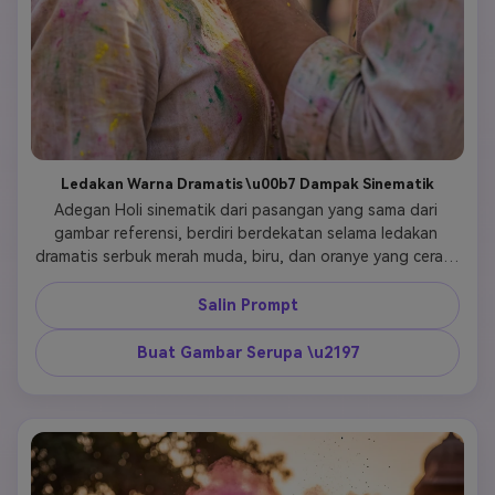
Ledakan Warna Dramatis \u00b7 Dampak Sinematik
Adegan Holi sinematik dari pasangan yang sama dari 
gambar referensi, berdiri berdekatan selama ledakan 
dramatis serbuk merah muda, biru, dan oranye yang cerah. 
Cahaya belakang kuat yang menonjolkan siluet mereka, 
partikel serbuk membeku di udara. Pakaian putih 
Salin Prompt
tradisional tertutup warna. Kontak mata emosional, 
ekspresi penuh kebahagiaan. Kontras tinggi, tekstur 
Buat Gambar Serupa \u2197
ultra-detail, kulit realistis, 4K HDR, kedalaman bidang 
dangkal, pertahankan wajah yang tepat. 