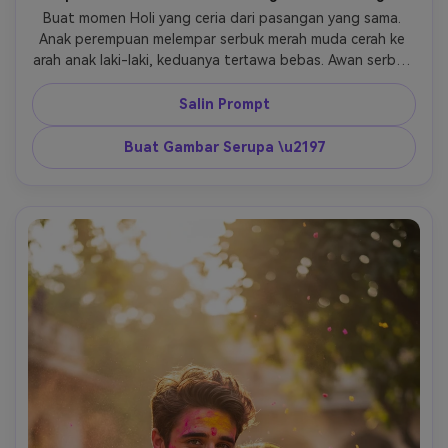
Buat momen Holi yang ceria dari pasangan yang sama. 
Anak perempuan melempar serbuk merah muda cerah ke 
arah anak laki-laki, keduanya tertawa bebas. Awan serbuk 
membeku di udara. Latar belakang jalan festival yang 
cerah, dekorasi berwarna-warni. Ekspresi alami, gerakan 
Salin Prompt
realistis, fotografi sinematik, ultra-HD 4K. 
Buat Gambar Serupa \u2197