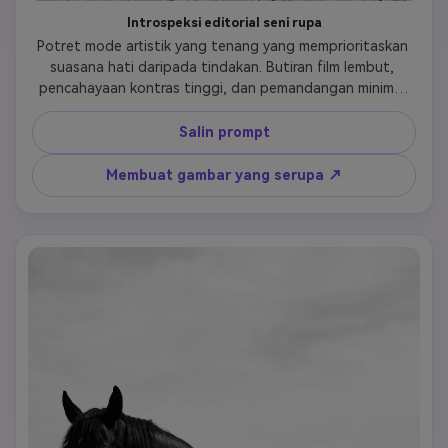
Introspeksi editorial seni rupa
Potret mode artistik yang tenang yang memprioritaskan 
suasana hati daripada tindakan. Butiran film lembut, 
pencahayaan kontras tinggi, dan pemandangan minimal 
mendukung nada emosional yang introspektif dan 
tersusun.
Salin prompt
Membuat gambar yang serupa ↗