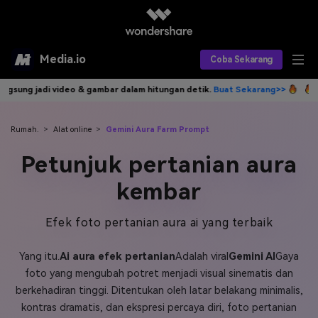
Media.io
Coba Sekarang
dalam hitungan detik.
Buat Sekarang>>
Tulis idemu, AI langsung jadi 
Alat AI
Produk AI
AI Video
Rumah.
>
Alat online
>
Gemini Aura Farm Prompt
Petunjuk pertanian aura
Efek AI
AI Gambar
Asisten Video AI
kembar
AI Audio
Sumber Daya
Editor Video AI
Efek Video
Efek foto pertanian aura ai yang terbaik
Editor Gambar AI
Harga
Efek Foto
Model AI yang Didukung
Yang itu.
Ai aura efek pertanian
Adalah viral
Gemini AI
Gaya
Editor Audio AI
TOP
Veo3
Panduan Pengguna
Apa yang Baru
foto yang mengubah potret menjadi visual sinematis dan
Find More Solutions >>
berkehadiran tinggi. Ditentukan oleh latar belakang minimalis,
kontras dramatis, dan ekspresi percaya diri, foto pertanian