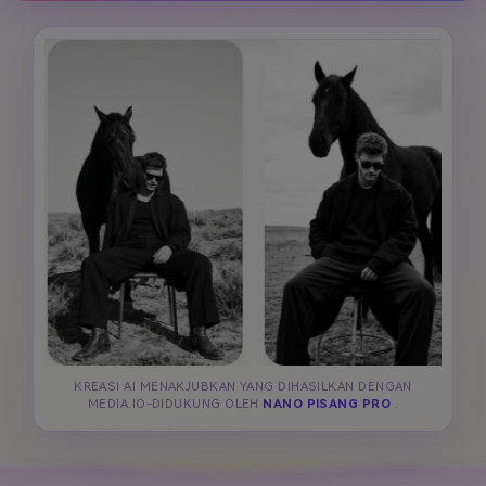
KREASI AI MENAKJUBKAN YANG DIHASILKAN DENGAN
MEDIA.IO-DIDUKUNG OLEH
NANO PISANG PRO
.