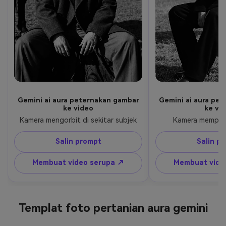
Gemini ai aura peternakan gambar
Gemini ai aura pe
ke video
ke vi
Kamera mengorbit di sekitar subjek
Kamera memper
Salin prompt
Salin p
Membuat video serupa ↗
Membuat vide
Templat foto pertanian aura gemini