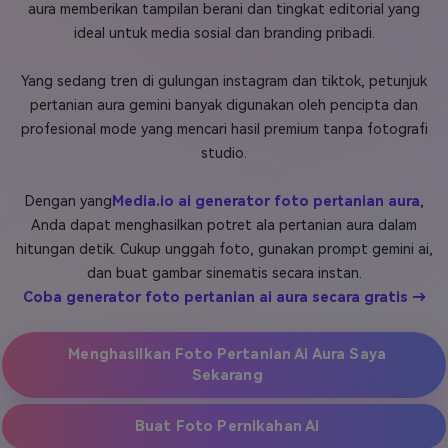
aura memberikan tampilan berani dan tingkat editorial yang
Masuk
ideal untuk media sosial dan branding pribadi.
FAQs
Hubungi Kami
Yang sedang tren di gulungan instagram dan tiktok, petunjuk
Berkreasi dengan AI
pertanian aura gemini banyak digunakan oleh pencipta dan
Tips & Tutorial AI
profesional mode yang mencari hasil premium tanpa fotografi
studio.
Postingan Terbaru
Jelajahi Lebih Banyak >>
Dengan yang
Media.io ai generator foto pertanian aura
,
Anda dapat menghasilkan potret ala pertanian aura dalam
hitungan detik. Cukup unggah foto, gunakan prompt gemini ai,
dan buat gambar sinematis secara instan.
Coba generator foto pertanian ai aura secara gratis →
Menghasilkan Foto Pertanian Ai Aura Saya
Sekarang
Buat Foto Pernikahan Ai