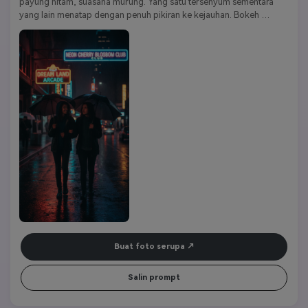
payung hitam, suasana murung. Yang satu tersenyum sementara 
yang lain menatap dengan penuh pikiran ke kejauhan. Bokeh 
lembut, tekstur butiran film, detail 4k.
Kata kunci gaya:
Neo-Noir | sinematik | Moody | reflektif | 
emosional
Buat foto serupa
Salin prompt