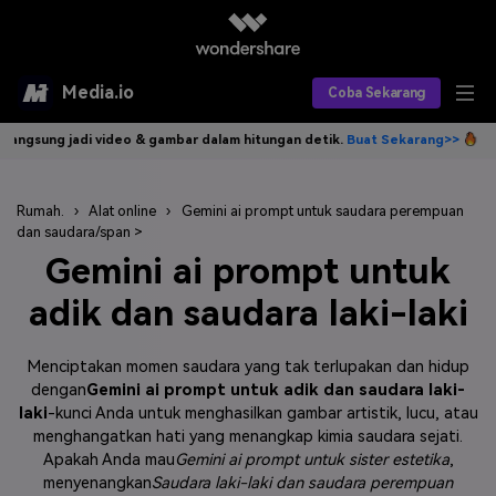
Media.io
Coba Sekarang
video & gambar dalam hitungan detik.
Buat Sekarang>>
Tulis idemu, AI 
Alat AI
Produk AI
AI Video
Rumah.
›
Alat online
›
Gemini ai prompt untuk saudara perempuan
dan saudara/span >
Efek AI
AI Gambar
Asisten Video AI
Gemini ai prompt untuk
AI Audio
adik dan saudara laki-laki
Sumber Daya
Editor Video AI
Efek Video
Editor Gambar AI
Harga
Efek Foto
Model AI yang Didukung
Menciptakan momen saudara yang tak terlupakan dan hidup
dengan
Gemini ai prompt untuk adik dan saudara laki-
Editor Audio AI
TOP
Veo3
laki
-kunci Anda untuk menghasilkan gambar artistik, lucu, atau
Panduan Pengguna
Apa yang Baru
menghangatkan hati yang menangkap kimia saudara sejati.
Find More Solutions >>
Apakah Anda mau
Gemini ai prompt untuk sister estetika
,
menyenangkan
Saudara laki-laki dan saudara perempuan