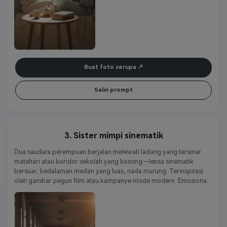
Buat foto serupa
Salin prompt
3. Sister mimpi sinematik
Dua saudara perempuan berjalan melewati ladang yang tersinar 
matahari atau koridor sekolah yang kosong—lensa sinematik 
bersuar, kedalaman medan yang luas, nada murung. Terinspirasi 
oleh gambar pegun film atau kampanye mode modern. Emosional 
tapi elegan, menunjukkan kasih sayang dan kepribadian yang tulus.
Kata kunci gaya:
Realisme sinematik | artistik | emosional | 
bergaya | atmosfer