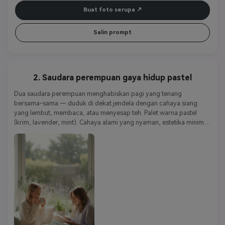
Buat foto serupa
Salin prompt
2. Saudara perempuan gaya hidup pastel
Dua saudara perempuan menghabiskan pagi yang tenang 
bersama-sama — duduk di dekat jendela dengan cahaya siang 
yang lembut, membaca, atau menyesap teh. Palet warna pastel 
(krim, lavender, mint). Cahaya alami yang nyaman, estetika minimal, 
fotografi realistis dengan warna kabur lembut dan hangat.
Kata kunci gaya:
Realisme pastel | Minimal | tenang | nyaman | 
estetika