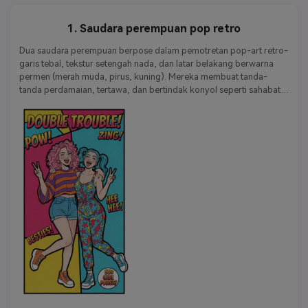
1. Saudara perempuan pop retro
Dua saudara perempuan berpose dalam pemotretan pop-art retro-
garis tebal, tekstur setengah nada, dan latar belakang berwarna 
permen (merah muda, pirus, kuning). Mereka membuat tanda-
tanda perdamaian, tertawa, dan bertindak konyol seperti sahabat 
dari sampul komik tahun 90-an. Pose dinamis, elemen tipografi lucu 
mengambang.
Kata kunci gaya:
Pop retro | dinamis | komik | menyenangkan | 
bergaya