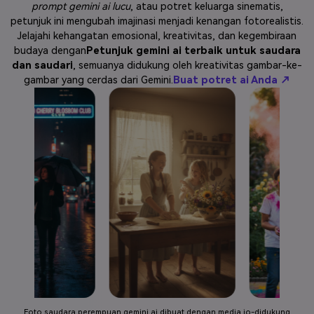
prompt gemini ai lucu
, atau potret keluarga sinematis,
Masuk
petunjuk ini mengubah imajinasi menjadi kenangan fotorealistis.
FAQs
Hubungi Kami
Jelajahi kehangatan emosional, kreativitas, dan kegembiraan
budaya dengan
Petunjuk gemini ai terbaik untuk saudara
Berkreasi dengan AI
dan saudari
, semuanya didukung oleh kreativitas gambar-ke-
Tips & Tutorial AI
gambar yang cerdas dari Gemini.
Buat potret ai Anda ↗
Postingan Terbaru
Jelajahi Lebih Banyak >>
Foto saudara perempuan gemini ai dibuat dengan media.io-didukung