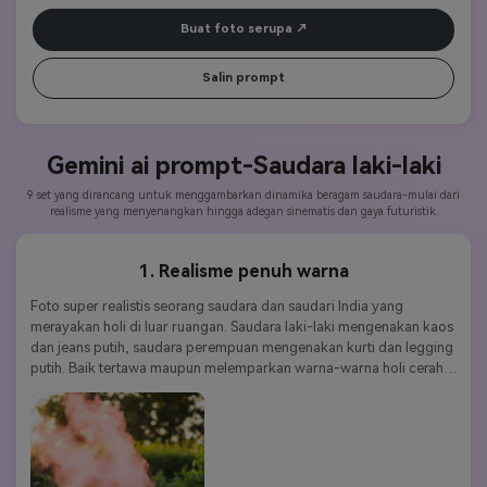
Buat foto serupa
Salin prompt
Gemini ai prompt-
Saudara laki-laki
9 set yang dirancang untuk menggambarkan dinamika beragam saudara-mulai dari
realisme yang menyenangkan hingga adegan sinematis dan gaya futuristik.
1. Realisme penuh warna
Foto super realistis seorang saudara dan saudari India yang 
merayakan holi di luar ruangan. Saudara laki-laki mengenakan kaos 
dan jeans putih, saudara perempuan mengenakan kurti dan legging 
putih. Baik tertawa maupun melemparkan warna-warna holi cerah 
ke udara. Warna cerah, gerakan sinematis kabur, tekstur detail 
tinggi, wajah ekspresif, energi saudara yang bahagia, latar 
belakang taman alami.
Kata kunci gaya:
Realisme berwarna-warna｜meriah｜energik｜
gembira｜fotorealistis