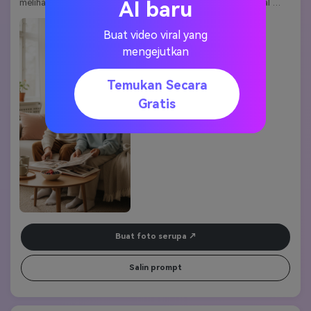
melihat album foto. Cahaya lembut kedalaman medan dangkal 
AI baru
komposisi estetika minimal.
Kata kunci gaya:
Realisme pastel| nyaman | intim | hangat | alami
Buat video viral yang
mengejutkan
Temukan Secara
Gratis
Buat foto serupa
Salin prompt