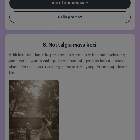
Buat foto serupa
Salin prompt
8. Nostalgia masa kecil
Adik laki-laki dan adik perempuan bermain di halaman belakang 
yang cerah-warna vintage, kabut hangat, gerakan kabur, cahaya 
alami. Terasa seperti kenangan masa kecil yang tertangkap dalam 
film.
Kata kunci 
gaya:
Nostalgik|hangat|menyenangkan|Vintage|realistis