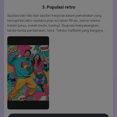
3. Populasi retro
Saudara laki-laki dan saudari berpose dalam pemotretan yang 
terinspirasi retro-suasana pop-art tahun 90-an, warna-warna 
berani (pirus, merah muda, kuning). Ekspresi menyenangkan, 
tanda-tanda perdamaian, tawa. Tekstur halftone yang bergaya, 
latar belakang grafis, komposisi dinamis penuh energi.
Kata kunci gaya:
Pop retro | menyenangkan | grafis | 
menyenangkan | nostalgia