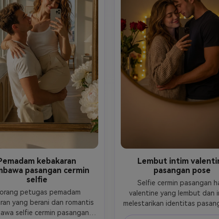
Pemadam kebakaran
Lembut intim valenti
bawa pasangan cermin
pasangan pose
selfie
Selfie cermin pasangan har
orang petugas pemadam 
valentine yang lembut dan in
ran yang berani dan romantis 
melestarikan identitas pasang
wa selfie cermin pasangan. 
persis seperti yang ditunjukka