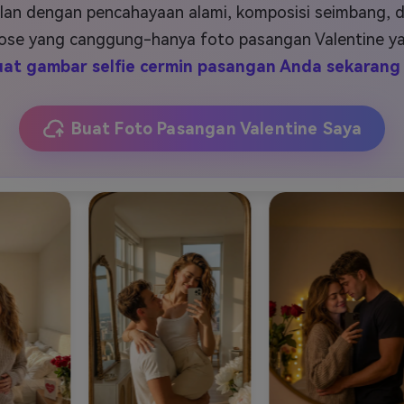
J
Vidu
Pixverse
Hailuo
Runway
an dengan pencahayaan alami, komposisi seimbang, da
 pose yang canggung-hanya foto pasangan Valentine ya
Find More Soluti
uat gambar selfie cermin pasangan Anda sekarang
Buat Foto Pasangan Valentine Saya