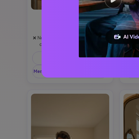
Pemadam kebakaran
Est
membawa foto
Se
❌ No changes at all: face, eyes, eye 
vale
color, hair, body, proportions, 
sua
expression, clothing, style, or 
sinem
identity.

dan tu
Salin prompt
Only adapted to a realistic photo.

di f
👤 The girl (me)

min
Membuat gambar yang serupa ↗
Membu
Real person, photorealistic.

hangat
I hold the phone, and the phone 
yang n
completely covers my face (NO blur).

bahasa
Do not change my clothing, body, or 
yang
style.

Ga
📸 Pose

reali
• (((A))) stands in front of a mirror, 
berle
serious.

• Carries the girl on his right 
shoulder (stylized fireman carry).
