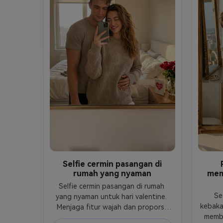
• Right arm holds her legs, left arm 
relaxed.

• (((A))) does not hold the phone 
and looks at the mirror.

• The girl lies face down over his 
shoulder, holds the phone toward 
the mirror, hair falling forward.

🎥 Style

Photorealistic indoor photo, warm 
lighting, large mirror.

No anime, no illustration.

No changes to Steve or the girl.

Selfie cermin pasangan di
rumah yang nyaman
mem
Selfie cermin pasangan di rumah 
Se
yang nyaman untuk hari valentine. 
kebaka
Menjaga fitur wajah dan proporsi 
memba
tubuh yang tepat dari foto aslinya. 