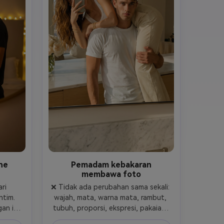
ne
Pemadam kebakaran
membawa foto
i 
❌ Tidak ada perubahan sama sekali: 
tim. 
wajah, mata, warna mata, rambut, 
an itu 
tubuh, proporsi, ekspresi, pakaian, 
n pada 
gaya, atau identitas. Hanya 