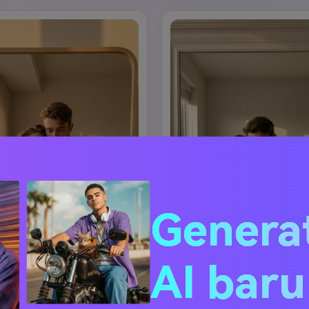
Genera
AI bar