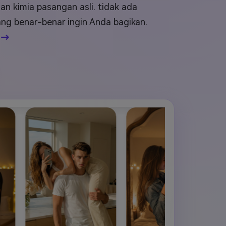
elajahi Lebih Banyak >>
n kimia pasangan asli. tidak ada
ng benar-benar ingin Anda bagikan.
ons >>
 →