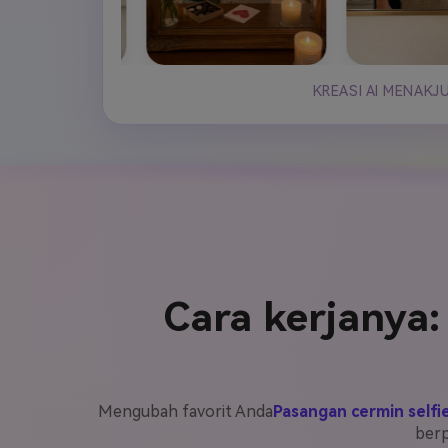
KREASI AI MENAK
Cara kerjanya:
Mengubah favorit Anda
Pasangan cermin selfi
berp