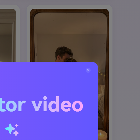
tor video
u