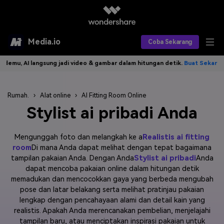
Media.io
Coba Sekarang
AI langsung jadi video & gambar dalam hitungan detik.
Buat Sekarang>>
Alat AI
Produk AI
AI Video
Rumah.
›
Alat online
›
AI Fitting Room Online
Stylist ai pribadi Anda
Efek AI
AI Gambar
Asisten Video AI
AI Audio
Mengunggah foto dan melangkah ke a
Realistis ai fitting
Sumber Daya
Editor Video AI
Efek Video
room
Di mana Anda dapat melihat dengan tepat bagaimana
tampilan pakaian Anda. Dengan Anda
Stylist ai pribadi
Anda
Editor Gambar AI
Harga
Efek Foto
Model AI yang Didukung
dapat mencoba pakaian online dalam hitungan detik
memadukan dan mencocokkan gaya yang berbeda mengubah
Editor Audio AI
TOP
Veo3
pose dan latar belakang serta melihat pratinjau pakaian
Panduan Pengguna
Apa yang Baru
lengkap dengan pencahayaan alami dan detail kain yang
Find More Solutions >>
realistis. Apakah Anda merencanakan pembelian, menjelajahi
tampilan baru, atau menciptakan inspirasi pakaian untuk