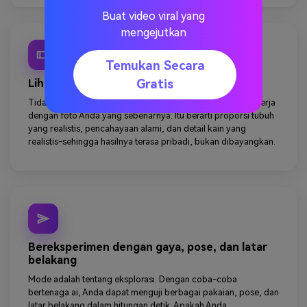
Buat video viral yang
mengejutkan
Temukan Secara
Lihat hasil realistis pada foto Anda sendiri
Gratis
Tidak seperti model generik, ini
Ruang fitting virtual
Bekerja
dengan foto Anda yang sebenarnya. Itu berarti proporsi tubuh
yang realistis, pencahayaan alami, dan detail kain yang
realistis-sehingga hasilnya terasa pribadi, bukan dibayangkan.
Bereksperimen dengan gaya, pose, dan latar
belakang
Mode adalah tentang eksplorasi. Dengan coba-coba
bertenaga ai, Anda dapat menguji berbagai pakaian, pose, dan
latar belakang dalam hitungan detik. Apakah Anda