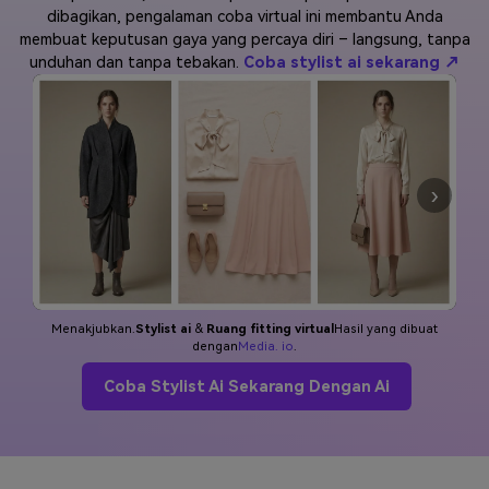
dibagikan, pengalaman coba virtual ini membantu Anda
Masuk
membuat keputusan gaya yang percaya diri – langsung, tanpa
FAQs
Hubungi Kami
unduhan dan tanpa tebakan.
Coba stylist ai sekarang ↗
Berkreasi dengan AI
Tips & Tutorial AI
Postingan Terbaru
›
Jelajahi Lebih Banyak >>
Menakjubkan.
Stylist ai
&
Ruang fitting virtual
Hasil yang dibuat
dengan
Media. io
.
Coba Stylist Ai Sekarang Dengan Ai