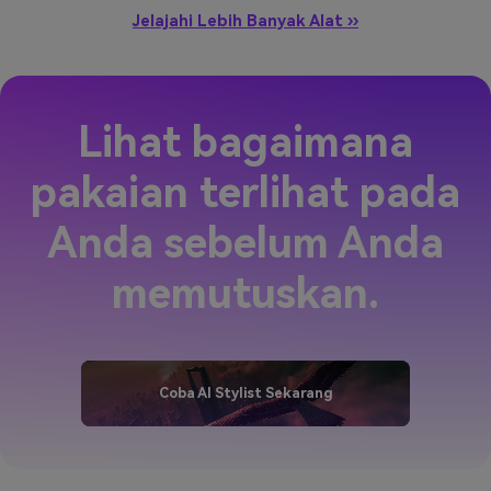
Jelajahi Lebih Banyak Alat ››
Lihat bagaimana
pakaian terlihat pada
Anda sebelum Anda
memutuskan.
Coba AI Stylist Sekarang