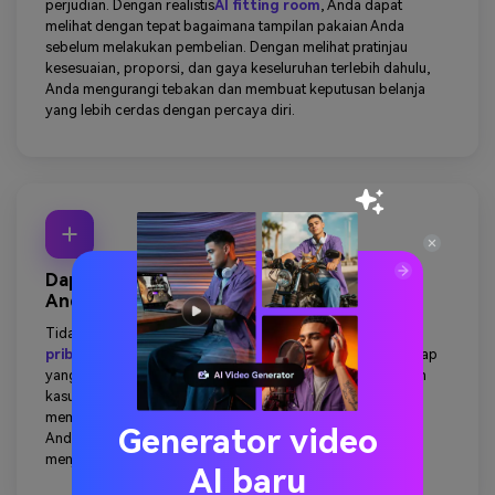
perjudian. Dengan realistis
AI fitting room
, Anda dapat
melihat dengan tepat bagaimana tampilan pakaian Anda
sebelum melakukan pembelian. Dengan melihat pratinjau
kesesuaian, proporsi, dan gaya keseluruhan terlebih dahulu,
Anda mengurangi tebakan dan membuat keputusan belanja
yang lebih cerdas dengan percaya diri.
Dapatkan ide pakaian dari stylist ai pribadi
Anda
Tidak yakin harus memakai apa? Mu.
Stylist ai
pribadi
Membantu Anda mengeksplorasi ide pakaian lengkap
yang disesuaikan dengan tampilan Anda. Mulai dari pakaian
kasual sehari-hari hingga gaya unik, Anda dapat langsung
memvisualisasikan kombinasi yang sesuai dengan suasana
Generator video
Anda-tanpa menghabiskan waktu berjam-jam untuk
menjelajahi.
AI baru