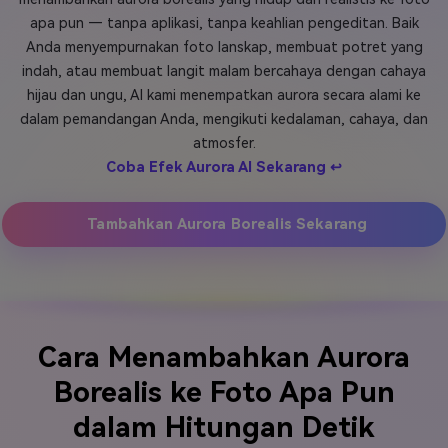
apa pun — tanpa aplikasi, tanpa keahlian pengeditan. Baik
Masuk
FAQs
Hubungi Kami
Anda menyempurnakan foto lanskap, membuat potret yang
indah, atau membuat langit malam bercahaya dengan cahaya
Berkreasi dengan AI
hijau dan ungu, AI kami menempatkan aurora secara alami ke
Tips & Tutorial AI
dalam pemandangan Anda, mengikuti kedalaman, cahaya, dan
atmosfer.
Postingan Terbaru
Coba Efek Aurora AI Sekarang ↩
Jelajahi Lebih Banyak >>
Tambahkan Aurora Borealis Sekarang
Cara Menambahkan Aurora
Borealis ke Foto Apa Pun
dalam Hitungan Detik