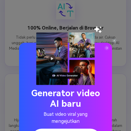
100% Online, Berjalan di Browser
Tidak perlu menginstal aplikasi. Tidak ada tanda air. Cukup
unggah, beri prompt, dan hasilkan — di ponsel atau desktop. AI
Media.io berjalan dengan aman di cloud untuk output aurora instan
dan berkualitas tinggi tanpa perlu mendaftar.
Generator video
AI baru
Warna Apa Pun, Intensitas Apa Pun
Buat video viral yang
Hijau cerah klasik, merah muda-ungu romantis, aurora merah
mengejutkan
langka, atau tampilan warna-warni — jelaskan palet apa pun dalam