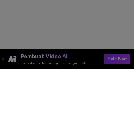
Pembuat Video AI
Mulai Buat
Buat video dari teks atau gambar dengan mudah
Coba Efek Aurora AI Sekarang →
Media.io Online Tools Quality Rating：
4.7 (162,357 Votes)