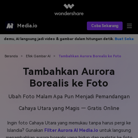
Media.io
Coba Sekarang
, AI langsung jadi video & gambar dalam hitungan detik.
Buat Sekarang>>
Alat AI
Produk AI
AI Video
Beranda
>
Efek Gambar AI
>
Tambahkan Aurora Borealis ke Foto
Tambahkan Aurora
Efek AI
AI Gambar
Asisten Video AI
Borealis ke Foto
AI Audio
Sumber Daya
Editor Video AI
Efek Video
Ubah Foto Malam Apa Pun Menjadi Pemandangan
Editor Gambar AI
Harga
Efek Foto
Model AI yang Didukung
Cahaya Utara yang Magis — Gratis Online
Editor Audio AI
TOP
Veo3
Panduan Pengguna
Apa yang Baru
Ingin foto Cahaya Utara yang memukau tanpa harus pergi ke
Find More Solutions >>
Islandia? Gunakan
Filter Aurora AI Media.io
untuk langsung
menambahkan aurora borealis yang hidup dan realistis ke foto