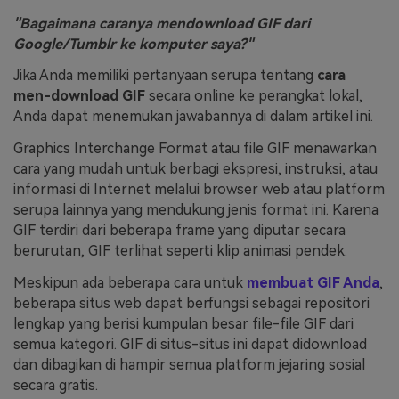
"Bagaimana caranya mendownload GIF dari
Masuk
FAQs
Hubungi Kami
Google/Tumblr ke komputer saya?"
Berkreasi dengan AI
Jika Anda memiliki pertanyaan serupa tentang
cara
men-download GIF
secara online ke perangkat lokal,
Tips & Tutorial AI
Anda dapat menemukan jawabannya di dalam artikel ini.
Postingan Terbaru
Graphics Interchange Format atau file GIF menawarkan
cara yang mudah untuk berbagi ekspresi, instruksi, atau
Jelajahi Lebih Banyak >>
informasi di Internet melalui browser web atau platform
serupa lainnya yang mendukung jenis format ini. Karena
GIF terdiri dari beberapa frame yang diputar secara
berurutan, GIF terlihat seperti klip animasi pendek.
Meskipun ada beberapa cara untuk
membuat GIF Anda
,
beberapa situs web dapat berfungsi sebagai repositori
lengkap yang berisi kumpulan besar file-file GIF dari
semua kategori. GIF di situs-situs ini dapat didownload
dan dibagikan di hampir semua platform jejaring sosial
secara gratis.