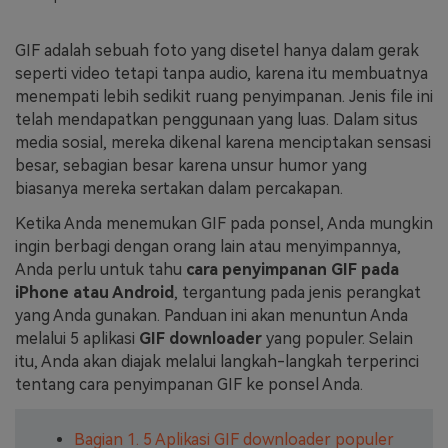
Masuk
FAQs
Hubungi Kami
GIF adalah sebuah foto yang disetel hanya dalam gerak
seperti video tetapi tanpa audio, karena itu membuatnya
Berkreasi dengan AI
menempati lebih sedikit ruang penyimpanan. Jenis file ini
Tips & Tutorial AI
telah mendapatkan penggunaan yang luas. Dalam situs
media sosial, mereka dikenal karena menciptakan sensasi
Postingan Terbaru
besar, sebagian besar karena unsur humor yang
biasanya mereka sertakan dalam percakapan.
Jelajahi Lebih Banyak >>
Ketika Anda menemukan GIF pada ponsel, Anda mungkin
ingin berbagi dengan orang lain atau menyimpannya,
Anda perlu untuk tahu
cara penyimpanan GIF pada
iPhone atau Android
, tergantung pada jenis perangkat
yang Anda gunakan. Panduan ini akan menuntun Anda
melalui 5 aplikasi
GIF downloader
yang populer. Selain
itu, Anda akan diajak melalui langkah-langkah terperinci
tentang cara penyimpanan GIF ke ponsel Anda.
Bagian 1. 5 Aplikasi GIF downloader populer