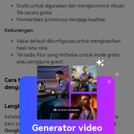
Gratis untuk digunakan dan mengkonversi ribuan
file secara gratis.
Memastikan prosesnya menjaga kualitas.
Kekurangan:
Value default dikonfigurasi untuk menghasilkan
hasil rata-rata.
Tersedia fitur yang terbatas untuk mode gratis
atau pengguna guest.
Cara Mengkonversi GIF Animasi ke WebM
dengan PS2PDF
Langkah 1. Upload File GIF ke PS2PDF
Setelah memilih
+ Select Files
, akan muncul jendela
baru yang mendukung upload GIF
from Computer
,
Generator video
Google Drive
, dan
Dropbox
.