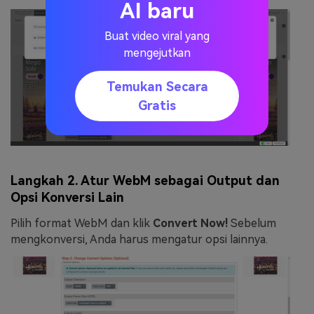
AI baru
Buat video viral yang
mengejutkan
Temukan Secara
Gratis
Langkah 2. Atur WebM sebagai Output dan
Opsi Konversi Lain
Pilih format WebM dan klik
Convert Now!
Sebelum
mengkonversi, Anda harus mengatur opsi lainnya.