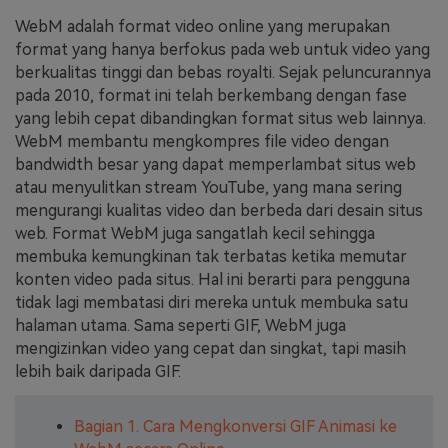
WebM adalah format video online yang merupakan
Masuk
FAQs
Hubungi Kami
format yang hanya berfokus pada web untuk video yang
berkualitas tinggi dan bebas royalti. Sejak peluncurannya
Berkreasi dengan AI
pada 2010, format ini telah berkembang dengan fase
Tips & Tutorial AI
yang lebih cepat dibandingkan format situs web lainnya.
WebM membantu mengkompres file video dengan
Postingan Terbaru
bandwidth besar yang dapat memperlambat situs web
atau menyulitkan stream YouTube, yang mana sering
Jelajahi Lebih Banyak >>
mengurangi kualitas video dan berbeda dari desain situs
web. Format WebM juga sangatlah kecil sehingga
membuka kemungkinan tak terbatas ketika memutar
konten video pada situs. Hal ini berarti para pengguna
tidak lagi membatasi diri mereka untuk membuka satu
halaman utama. Sama seperti GIF, WebM juga
mengizinkan video yang cepat dan singkat, tapi masih
lebih baik daripada GIF.
Bagian 1. Cara Mengkonversi GIF Animasi ke