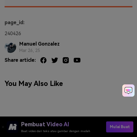
page_id:
240426
Manuel Gonzalez
Mar 26, 25
Share article:
You May Also Like
Pembuat Video AI
Mulai Buat
Buat video dari teks atau gambar dengan mudah