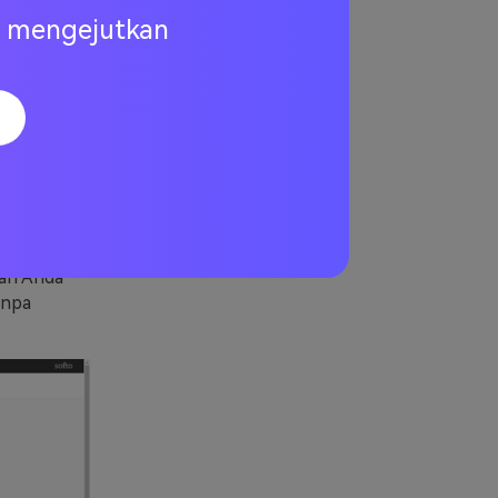
ng mengejutkan
k
konversi GIF
unyai
armuka
an baik yang
an Anda
anpa