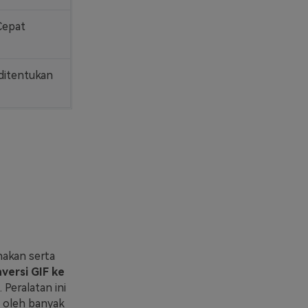
Cepat
ditentukan
nakan serta
versi GIF ke
Peralatan ini
 oleh banyak