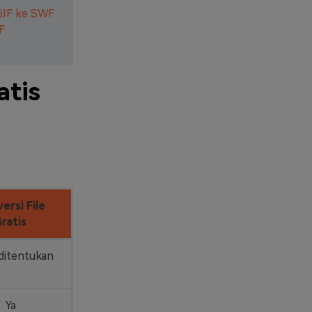
GIF ke SWF
F
atis
ersi File
ratis
ditentukan
Ya