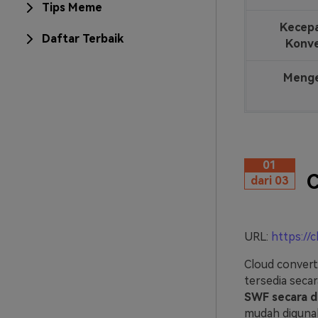
Tips Meme
Kecep
Daftar Terbaik
Konve
Menge
01
C
dari 03
URL:
https://
Cloud convert
tersedia seca
SWF secara d
mudah digunak