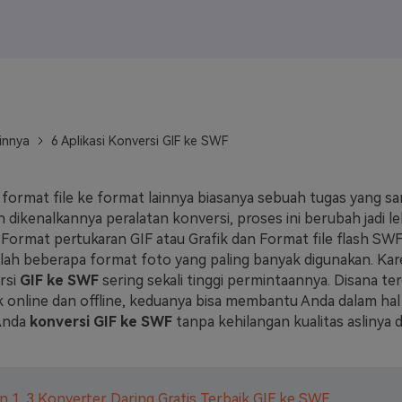
J
Vidu
Pixverse
Hailuo
Runway
Find More Soluti
innya
6 Aplikasi Konversi GIF ke SWF
format file ke format lainnya biasanya sebuah tugas yang san
dikenalkannya peralatan konversi, proses ini berubah jadi le
 Format pertukaran GIF atau Grafik dan Format file flash SWF
lah beberapa format foto yang paling banyak digunakan. Kare
rsi
GIF ke SWF
sering sekali tinggi permintaannya. Disana t
k online dan offline, keduanya bisa membantu Anda dalam hal 
Anda
konversi GIF ke SWF
tanpa kehilangan kualitas aslinya
n 1. 3 Konverter Daring Gratis Terbaik GIF ke SWF