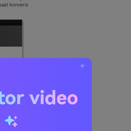
saat konversi
tor video
u