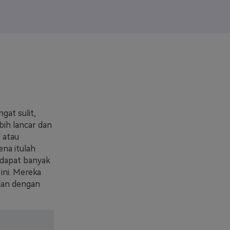
elajahi Lebih Banyak >>
ons >>
gat sulit,
bih lancar dan
 atau
na itulah
erdapat banyak
ini. Mereka
 dan dengan