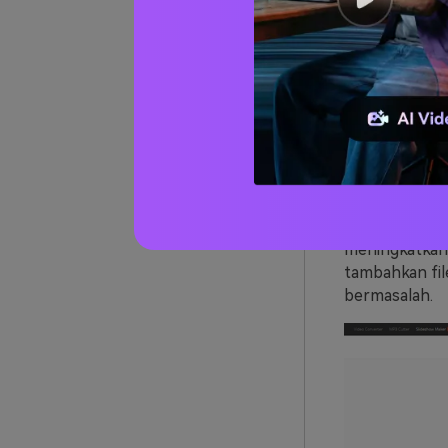
02
C
dari 03
URL:
https://c
Merupakan sal
ke SWF
. Conv
dukungan ke s
pengguna untu
meningkatkan
tambahkan fil
bermasalah.