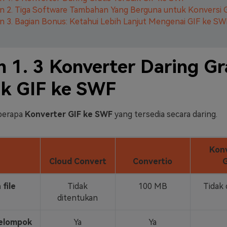
n 2. Tiga Software Tambahan Yang Berguna untuk Konversi 
n 3. Bagian Bonus: Ketahui Lebih Lanjut Mengenai GIF ke SW
n 1. 3 Konverter Daring Gr
ik GIF ke SWF
eberapa
Konverter GIF ke SWF
yang tersedia secara daring.
Konv
Cloud Convert
Convertio
G
 file
Tidak
100 MB
Tidak 
ditentukan
kelompok
Ya
Ya