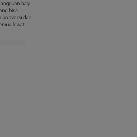
 gangguan bagi
ang bisa
n konversi dan
emua lewat