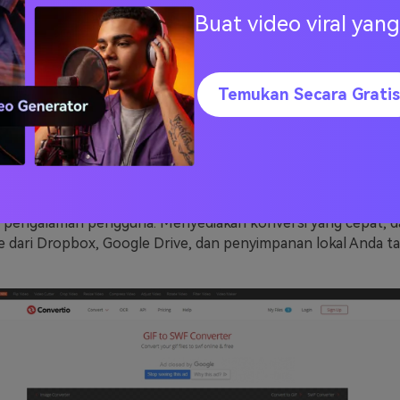
Buat video viral ya
onvertio
Temukan Secara Gratis
onvertio.co/gif-swf/
ah satu peralatan yang paling populer yang digunakan untu
ertio menawarkan berbagai jenis konversi lainnya dan memp
emua format file seperti GIF, RAW, JPEG, SWF, MP$, dll. Ant
k peralatan ini sangat mudah digunakan, dan diuraikan deng
 pengalaman pengguna. Menyediakan konversi yang cepat, d
e dari Dropbox, Google Drive, dan penyimpanan lokal Anda t