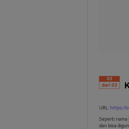
03
K
dari 03
URL:
https://
Seperti nama 
dan bisa digu