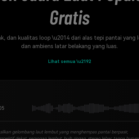
Gratis
rak, dan kualitas loop \u2014 dari alas tepi pantai yan
dan ambiens latar belakang yang luas.
Lihat semua \u2192
05
silkan gelombang laut lembut yang menghempas pantai berpasir,
rspektif dekat, serangan lembut, buih ringan, stereo lebar, tanpa burung