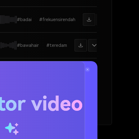
#badai
#frekuensirendah
#bawahair
#teredam
#loop
#relaksasi
tor video
#sinematik
#ambiens
u