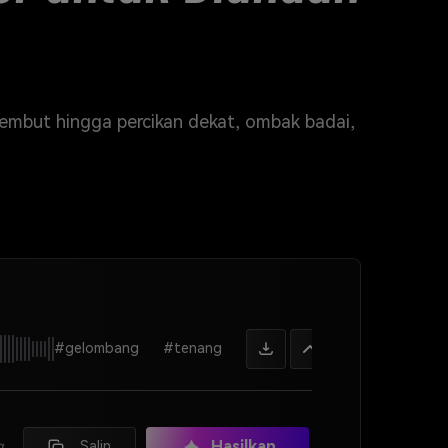
g lembut hingga percikan dekat, ombak badai,
#gelombang
#tenang
Hasilkan
,
Salin