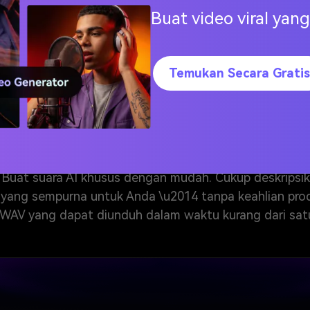
Buat video viral ya
Membuat Suara Laut S
Temukan Secara Gratis
Efek Suara Laut
Buat suara AI khusus dengan mudah. Cukup deskripsi
yang sempurna untuk Anda \u2014 tanpa keahlian produ
WAV yang dapat diunduh dalam waktu kurang dari sat