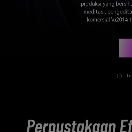
Veo3
produksi yang bersih,
meditasi, pengedita
komersial \u2014 t
Le
Perpustakaan Ef