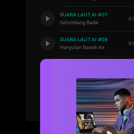
SUARA LAUT AI #07
0:
Gelombang Badai
SUARA LAUT AI #08
0:
Hanyutan Bawah Air
SUARA LAUT AI #09
0:
Loop Tenang
SUARA LAUT AI #10
0:
Alas Sinematik