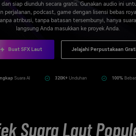
J
Vidu
Pixverse
Hailuo
Runway
 dan siap diunduh secara gratis. Gunakan audio ini untuk
n perjalanan, podcast, game dengan lisensi bebas roy
Find More Soluti
anpa atribusi, tanpa batasan tersembunyi, hanya suar
langsung Anda masukkan ke proyek Anda.
Buat SFX Laut
Jelajahi Perpustakaan Grat
ngkap
Suara AI
320K+
Unduhan
100%
Bebas
ek Suara Laut Popul