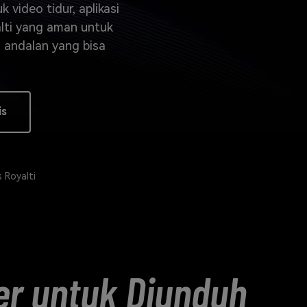
elajahi Lebih Banyak >>
 video tidur, aplikasi
alti yang aman untuk
ons >>
a andalan yang bisa
is
 Royalti
er untuk Diunduh