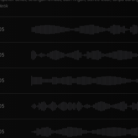
detik
05
05
05
05
05