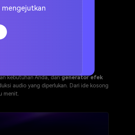
ng mengejutkan
endiri
kan kebutuhan Anda, dan
generator efek
ksi audio yang diperlukan. Dari ide kosong
u menit.