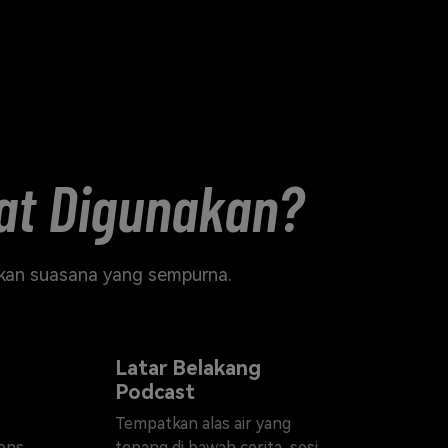
pat Digunakan?
akan suasana yang sempurna.
Latar Belakang
Podcast
Tempatkan alas air yang
iens
tenang di bawah cerita, sesi