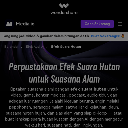
Media.io
Coba Sekarang
ng jadi video & gambar dalam hitungan detik.
Buat Sekarang>>
Tulis i
Alat AI
Beranda
Efek Audio
Efek Suara Hutan
Produk AI
AI Video
Perpustakaan Efek Suara Hutan
Efek AI
AI Gambar
Asisten Video AI
untuk Suasana Alam
AI Audio
Sumber Daya
Editor Video AI
Efek Video
Ciptakan suasana alami dengan
efek suara hutan
untuk
Editor Gambar AI
Harga
Efek Foto
Model AI yang Didukung
video, game, konten meditasi, podcast, audio tidur, dan
adegan luar ruangan. Jelajahi kicauan burung, angin melalui
Editor Audio AI
TOP
Veo3
pepohonan, serangga malam, satwa liar di kejauhan, daun,
Panduan Pengguna
Apa yang Baru
suasana hutan hujan, dan alas alam yang siap di-loop — atau
Find More Solutions >>
buat lanskap suara hutan kustom dengan AI dengan mengatur
waktu hari, suasana hati, dan lingkungan.