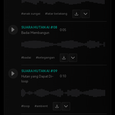
#anak sungai
#latar belakang
SUARA HUTAN AI #08
0:05
Badai Membangun
#badai
#ketegangan
SUARA HUTAN AI #09
0:10
Hutan yang Dapat Di-
loop
#loop
#ambient