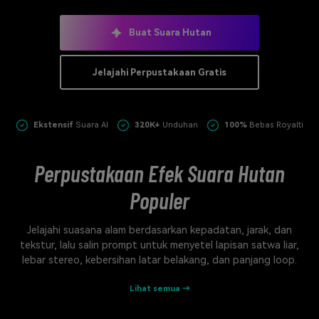
Masuk
FAQs
Hubungi Kami
Buat Suara Hutan
Berkreasi dengan AI
Jelajahi Perpustakaan Gratis
Tips & Tutorial AI
Postingan Terbaru
Ekstensif
Suara AI
320K+
Unduhan
100%
Bebas Royalti
Jelajahi Lebih Banyak >>
Perpustakaan Efek Suara Hutan
Populer
Jelajahi suasana alam berdasarkan kepadatan, jarak, dan
tekstur, lalu salin prompt untuk menyetel lapisan satwa liar,
lebar stereo, kebersihan latar belakang, dan panjang loop.
Lihat semua →