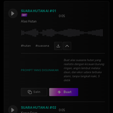
SUARA HUTAN AI #01
0:05
Alas Hutan
#hutan
#suasana
Buat alas suasana hutan yang
realistis dengan kicauan burung
ringan, angin lembut melalui
PROMPT YANG DIGUNAKAN
daun, dan ekor udara terbuka
alami, tanpa langkah kaki, 5
detik
Buat
Salin
SUARA HUTAN AI #02
0:05
Korus Fajar