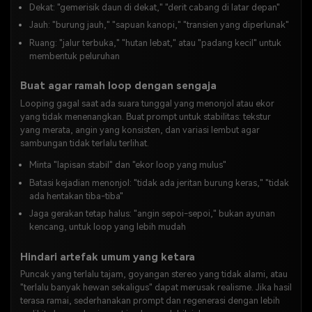
Dekat: "gemerisik daun di dekat," "derit cabang di latar depan"
Jauh: "burung jauh," "sapuan kanopi," "transien yang diperlunak"
Ruang: "jalur terbuka," "hutan lebat," atau "padang kecil" untuk
membentuk peluruhan
Buat agar ramah loop dengan sengaja
Looping gagal saat ada suara tunggal yang menonjol atau ekor
yang tidak menenangkan. Buat prompt untuk stabilitas: tekstur
yang merata, angin yang konsisten, dan variasi lembut agar
sambungan tidak terlalu terlihat.
Minta "lapisan stabil" dan "ekor loop yang mulus"
Batasi kejadian menonjol: "tidak ada jeritan burung keras," "tidak
ada hentakan tiba-tiba"
Jaga gerakan tetap halus: "angin sepoi-sepoi," bukan ayunan
kencang, untuk loop yang lebih mudah
Hindari artefak umum yang ketara
Puncak yang terlalu tajam, goyangan stereo yang tidak alami, atau
"terlalu banyak hewan sekaligus" dapat merusak realisme. Jika hasil
terasa ramai, sederhanakan prompt dan regenerasi dengan lebih