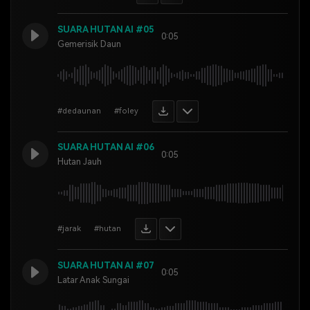
SUARA HUTAN AI #05
0:05
Gemerisik Daun
#dedaunan
#foley
SUARA HUTAN AI #06
0:05
Hutan Jauh
#jarak
#hutan
SUARA HUTAN AI #07
0:05
Latar Anak Sungai