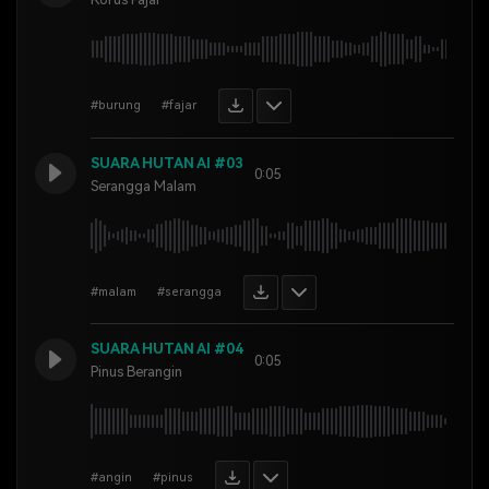
#burung
#fajar
SUARA HUTAN AI #03
0:05
Serangga Malam
#malam
#serangga
SUARA HUTAN AI #04
0:05
Pinus Berangin
#angin
#pinus