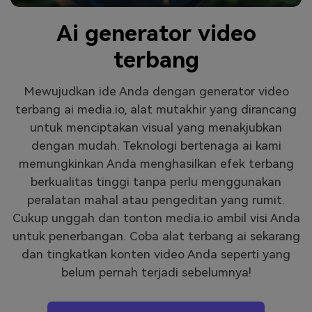
Masuk
Ai generator video
FAQs
Hubungi Kami
terbang
Berkreasi dengan AI
Tips & Tutorial AI
Mewujudkan ide Anda dengan generator video
terbang ai media.io, alat mutakhir yang dirancang
Postingan Terbaru
untuk menciptakan visual yang menakjubkan
Jelajahi Lebih Banyak >>
dengan mudah. Teknologi bertenaga ai kami
memungkinkan Anda menghasilkan efek terbang
berkualitas tinggi tanpa perlu menggunakan
peralatan mahal atau pengeditan yang rumit.
Cukup unggah dan tonton media.io ambil visi Anda
untuk penerbangan. Coba alat terbang ai sekarang
dan tingkatkan konten video Anda seperti yang
belum pernah terjadi sebelumnya!