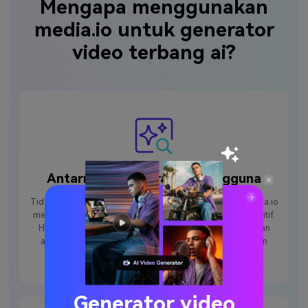
Mengapa menggunakan
media.io untuk generator
video terbang ai?
Antarmuka yang ramah pengguna
Tidak memerlukan keterampilan pengeditan lanjutan; Media.io
menyederhanakan efek terbang ai dengan antarmuka intuitif.
Hanya mengunggah, menerapkan efek, dan menghasilkan
animasi penerbangan yang menakjubkan dalam hitungan
menit.
Generator video