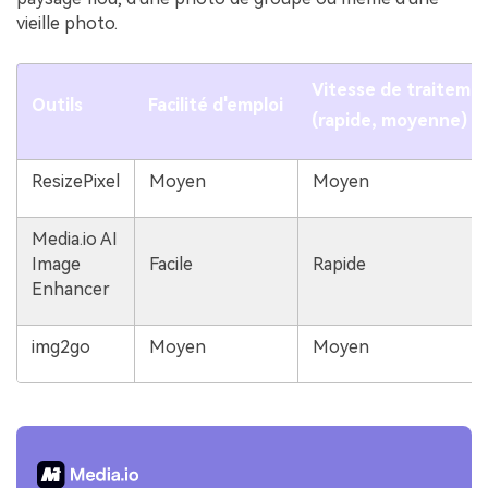
vieille photo.
Vitesse de traiteme
Outils
Facilité d'emploi
(rapide, moyenne)
ResizePixel
Moyen
Moyen
Media.io AI
Image
Facile
Rapide
Enhancer
img2go
Moyen
Moyen