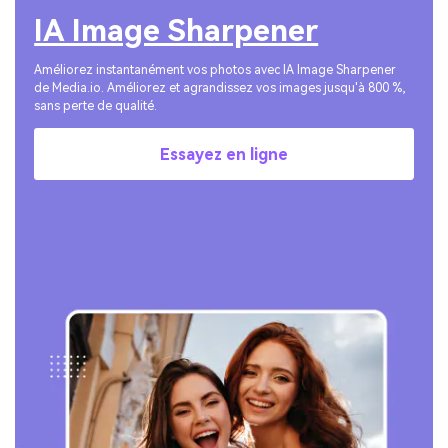
IA Image Sharpener
Améliorez instantanément vos photos avec IA Image Sharpener
de Media.io. Améliorez et agrandissez vos images jusqu'à 800 %,
sans perte de qualité.
Essayez en ligne