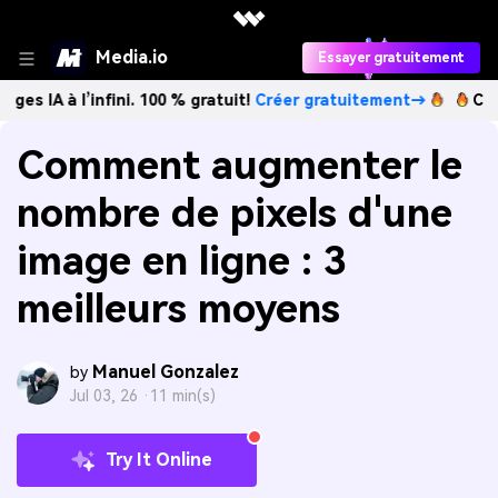
Media.io
Essayer gratuitement
’infini. 100 % gratuit!
Créer gratuitement→
Créez des ima
Comment augmenter le
nombre de pixels d'une
image en ligne : 3
meilleurs moyens
Manuel Gonzalez
by
Jul 03, 26 ·
11 min(s)
Try It Online