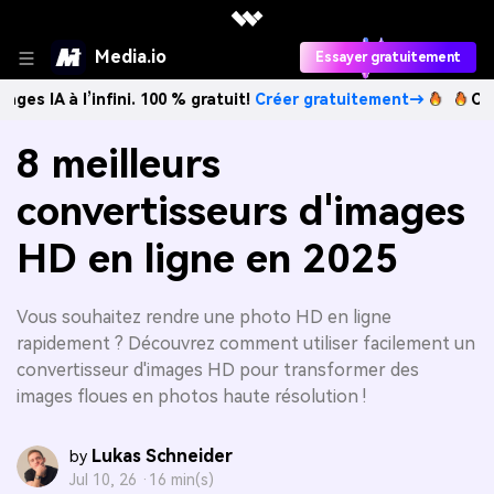
Media.io
Essayer gratuitement
 l’infini. 100 % gratuit!
Créer gratuitement→
Créez des im
8 meilleurs
convertisseurs d'images
HD en ligne en 2025
Vous souhaitez rendre une photo HD en ligne
rapidement ? Découvrez comment utiliser facilement un
convertisseur d'images HD pour transformer des
images floues en photos haute résolution !
Lukas Schneider
by
Jul 10, 26 ·
16 min(s)