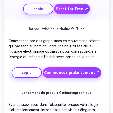
synchronisation avec le rythme. Superposez le texte du 
Start for Free ↗
copie
titre en gras qui résonne avec l'ambiance d'un 
blockbuster. Finissez par un fade-out dans une 
révélation de la date de sortie qui crée de l'anticipation.
Introduction de la chaîne YouTube
Commencez par des graphismes en mouvement colorés 
qui passent au nom de votre chaîne. Utilisez de la 
musique électronique optimiste pour correspondre à 
l'énergie du créateur. Flash brèves prises de vues de 
contenu saillant ou visuels tendance. Gardez la durée 
inférieure à dix secondes pour améliorer l'engagement. 
Commencez gratuitement ↗
copie
Terminez avec une animation d'appel à l'action en 
utilisant un mouvement doux du logo pour une sensation 
professionnelle.
Lancement du produit Cinématographique
Évanouissez-vous dans l'obscurité lorsque votre logo 
s'allume lentement. Introduisez des visuels élégants 