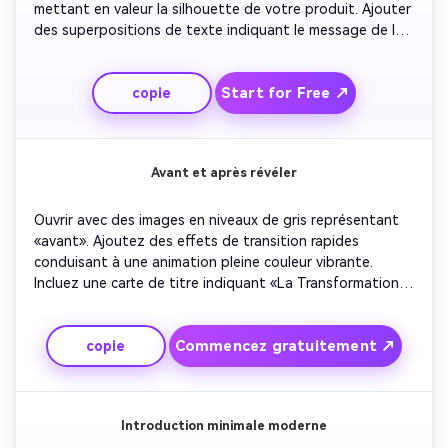
mettant en valeur la silhouette de votre produit. Ajouter 
des superpositions de texte indiquant le message de la 
marque. Utilisez les rouleaux de caméra et les transitions 
de projecteurs pour mettre l'accent sur l'innovation. 
Start for Free ↗
copie
Fermez avec votre slogan brillant sur des graphiques 
abstraits en mouvement.
Avant et après révéler
Ouvrir avec des images en niveaux de gris représentant 
«avant». Ajoutez des effets de transition rapides 
conduisant à une animation pleine couleur vibrante. 
Incluez une carte de titre indiquant «La Transformation 
commence». Jouez de la musique de fond énergique pour 
soulever émotionnellement. Terminez avec un logo et un 
Commencez gratuitement ↗
copie
slogan clair dans une typographie frappante.
Introduction minimale moderne