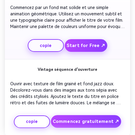
Commencez par un fond mat solide et une simple 
animation géométrique. Utilisez un mouvement subtil et 
une typographie claire pour afficher le titre de votre film. 
Maintenir une palette de couleurs uniforme pour évoquer 
l'élégance. Ajoutez de la musique de fond légère ou du 
son ambiant doux. Terminez en douceur avec le fade-out 
Start for Free ↗
copie
au début de votre contenu.
Vintage séquence d'ouverture
Ouvrir avec texture de film grainé et fond jazz doux. 
Décolorez-vous dans des images aux tons sépia avec 
des crédits stylisés. Ajoutez le texte du titre en police 
rétro et des fuites de lumière douces. Le mélange se 
dissout entre les anciens rouleaux et le logo du studio. 
Finissez avec un clignotement de caméra pour une 
Commencez gratuitement ↗
copie
nostalgie authentique.