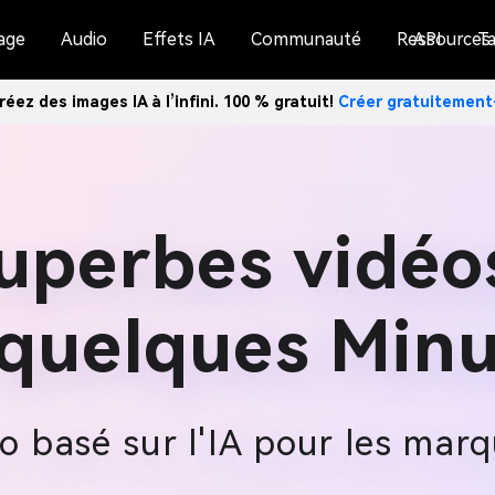
age
Audio
Effets IA
Communauté
Ressources
API
Ta
réez des images IA à l’infini. 100 % gratuit!
Créer gratuitemen
uperbes vidéos
 quelques Minu
o basé sur l'IA pour les ma