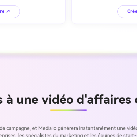
ire ↗
Crée
 à une vidéo d'affaires
Créez des
à l’infini
e campagne, et Media.io générera instantanément une vidéo 
treprises, les spécialistes du marketing et les équipes de st