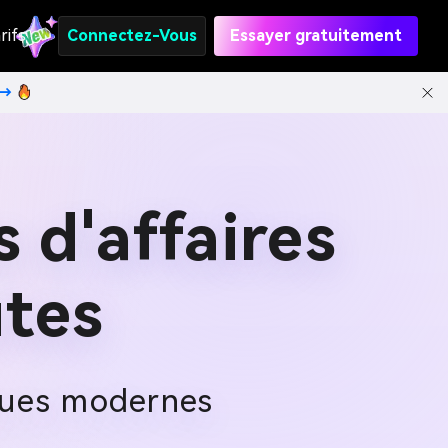
rifs
Connectez-Vous
Essayer gratuitement
t→
 d'affaires
tes
rques modernes