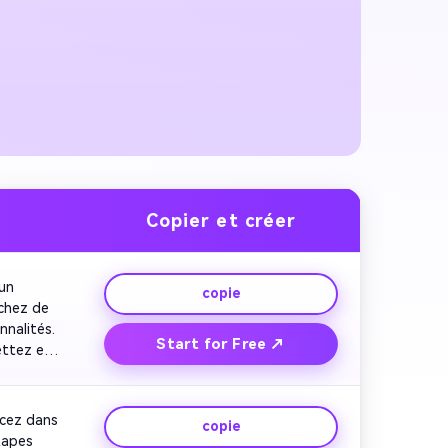
Copier et créer
un 
copie
chez de 
nalités. 
Start for Free ↗
ttez en 
r votre 
un 
cez dans 
copie
tapes 