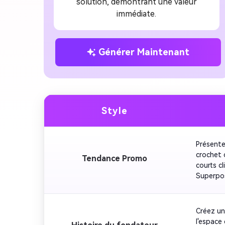
solution, démontrant une valeur
immédiate.
Générer Maintenant
Style
Présente
crochet 
Tendance Promo
courts c
Superpos
évidence
site. Ma
outro lo
Créez un
l'espace