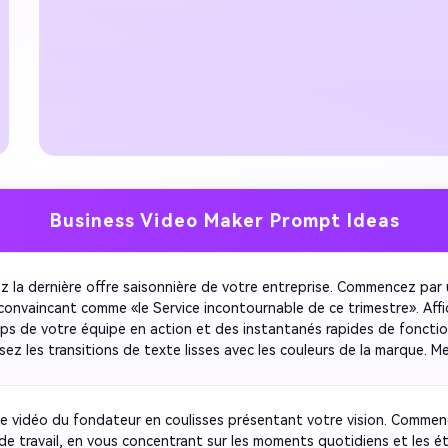
Business Video Maker Prompt Ideas
z la dernière offre saisonnière de votre entreprise. Commencez par 
convaincant comme «le Service incontournable de ce trimestre». Affi
lips de votre équipe en action et des instantanés rapides de fonction
ez les transitions de texte lisses avec les couleurs de la marque. Me
 les résultats des clients avant de terminer avec un appel pour visite
intenez un rythme énergique avec une musique de fond optimiste et 
go.
e vidéo du fondateur en coulisses présentant votre vision. Commen
 de travail, en vous concentrant sur les moments quotidiens et les é