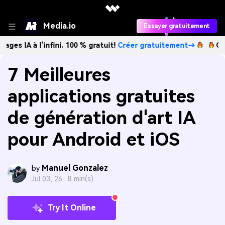
Media.io
Essayer gratuitement
’infini. 100 % gratuit!
Créer gratuitement→
Créez des ima
7 Meilleures
applications gratuites
de génération d'art IA
pour Android et iOS
Manuel Gonzalez
by
Jul 03, 26 ·
8 min(s)
Try It Online