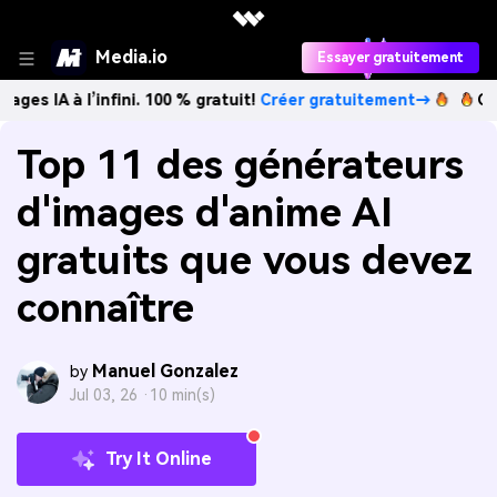
Media.io
Essayer gratuitement
l’infini. 100 % gratuit!
Créer gratuitement→
Créez des im
Top 11 des générateurs
d'images d'anime AI
gratuits que vous devez
connaître
Manuel Gonzalez
by
Jul 03, 26 ·
10 min(s)
Try It Online