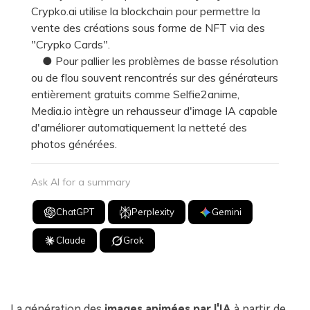
Crypko.ai utilise la blockchain pour permettre la
vente des créations sous forme de NFT via des
"Crypko Cards".
● Pour pallier les problèmes de basse résolution
ou de flou souvent rencontrés sur des générateurs
entièrement gratuits comme Selfie2anime,
Media.io intègre un rehausseur d'image IA capable
d'améliorer automatiquement la netteté des
photos générées.
Ask AI for a summary
ChatGPT
Perplexity
Gemini
Claude
Grok
La génération des
images animées par l'IA
à partir de