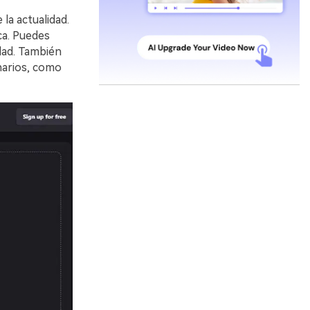
la actualidad.
󠀦󠀳󠀰 Puedes
󠀩󠀧󠀳󠀰 También
enarios, como