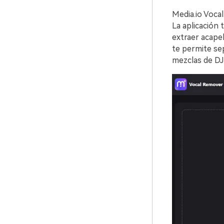
Media.io Vocal
La aplicación te d
extraer acapellas
te permite sep
mezclas de DJ