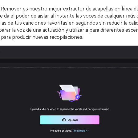
 Remover es nuestro mejor extractor de acapellas en línea de 
a el poder de aislar al instante las voces de cualquier música.󠀲󠀡󠀡󠀤󠀥󠀦󠀣󠀩
 de tus canciones favoritas en segundos sin reducir la calidad.󠀲󠀡󠀡󠀤󠀥󠀦󠀣
arar la voz de una actuación y utilizarla para diferentes esc
 para producir nuevas recopilaciones.