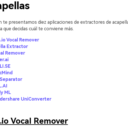
pellas
n te presentamos diez aplicaciones de extractores de acapell
a que decidas cuál te conviene más.
.io Vocal Remover
lla Extractor
cal Remover
er.ai
LI.SE
icMind
 Separator
L.AI
dy ML
dershare UniConverter
.io Vocal Remover