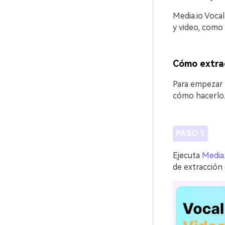
Media.io Voca
y video, com
Cómo extrae
Para empezar 
cómo hacerlo.
PASO 1
Ejecuta
Media.
de extracción 