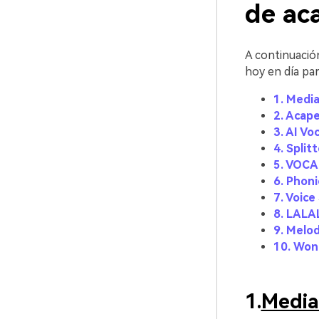
de aca
A continuació
hoy en día par
1. Media
2. Acape
3. AI Vo
4. Splitt
5. VOCA
6. Phon
7. Voice
8. LALA
9. Melo
10. Won
1.
Media