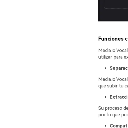
Funciones c
Media.io Voca
utilizar para 
Separac
Media.io Vocal
que subir tu c
Extracci
Su proceso de
por lo que pue
Compatib