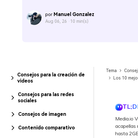
Manuel Gonzalez
por
Aug 06, 26 ·
10 min(s)
Tema
Consej
Consejos para la creación de
Los 10 mejor
videos
Consejos para las redes
sociales
TL;D
Consejos de imagen
Media.io V
acapellas 
Contenido comparativo
hasta 2GB,