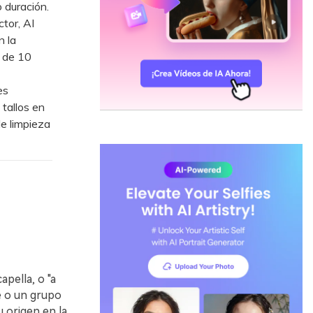
 duración.
tor, AI
n la
 de 10
es
tallos en
de limpieza
pella, o "a
te o un grupo
 origen en la