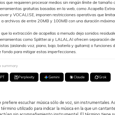
ios que requieren procesar medios sin ningún límite de tamaño o
ramientas gratuitas basadas en la web, como Acapella Extrac
ver y VOCALI.SE, imponen restricciones operativas que limita
n a archivos de entre 20MB y 100MB con una duración máxima
e la extracción de acapellas a menudo deja sonidos residual
 herramientas como Splitter.ai y LALAL.AI ofrecen separación de 
istas (aislando voz, piano, bajo, batería y guitarra) o funciones 
e fondo para mitigar estas imperfecciones.
 a summary
GPT
Perplexity
Gemini
Claude
Grok
prefiere escuchar música sólo de voz, sin instrumentales. Aca
n término utilizado para indicar la música en la que un cantan
actúan sin acompañamiento instrumental. El término tiene su