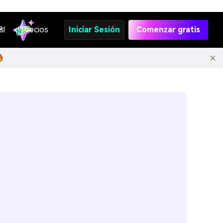
s
PI
Precios
Iniciar Sesión
Comenzar gratis