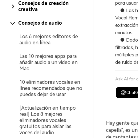
para usuar
Consejos de creación
creativa
● Las her
Vocal Remo
Consejos de audio
extracció
minutos.
Los 6 mejores editores de
● Dado qu
audio en línea
filtrados,
múltiples p
Las 10 mejores apps para
de ruido d
añadir audio a un video en
Mac
Ask AI for
10 eliminadores vocales en
línea recomendados que no
Chat
puedes dejar de usar
[Actualización en tiempo
real] Los 8 mejores
eliminadores vocales
Hay gente que 
gratuitos para aislar las
capella", es u
voces del audio
de cantantes 